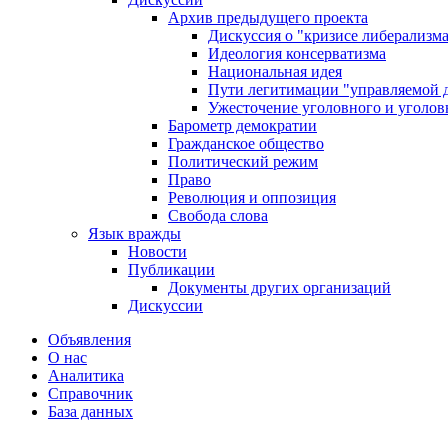
Архив предыдущего проекта
Дискуссия о "кризисе либерализм
Идеология консерватизма
Национальная идея
Пути легитимации "управляемой 
Ужесточение уголовного и уголов
Барометр демократии
Гражданское общество
Политический режим
Право
Революция и оппозиция
Свобода слова
Язык вражды
Новости
Публикации
Документы других организаций
Дискуссии
Объявления
О нас
Аналитика
Справочник
База данных