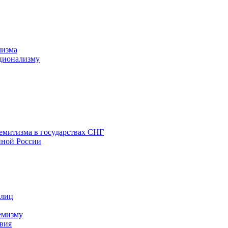
лизма
ционализму
емитизма в государствах СНГ
нной России
 лиц
емизму
вия