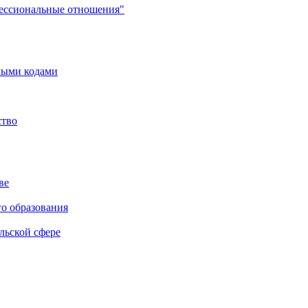
фессиональные отношения"
мыми кодами
ство
ве
го образования
льской сфере