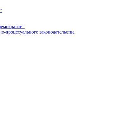
а"
демократии"
но-процесуального законодательства