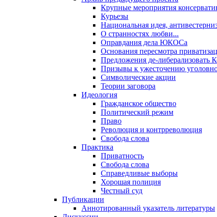
Крупные мероприятия консервати
Курьезы
Национальная идея, антивестерни
О странностях любви...
Оправдания дела ЮКОСа
Основания пересмотра приватиза
Предложения де-либерализовать 
Призывы к ужесточению уголовног
Символические акции
Теории заговора
Идеология
Гражданское общество
Политический режим
Право
Революция и контрреволюция
Свобода слова
Практика
Приватность
Свобода слова
Справедливые выборы
Хорошая полиция
Честный суд
Публикации
Аннотированный указатель литературы
Дискуссии