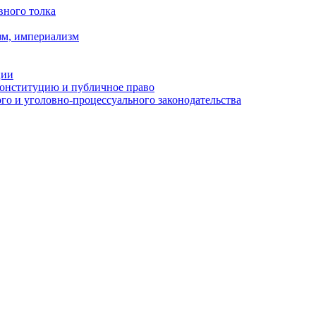
вного толка
зм, империализм
ции
Конституцию и публичное право
о и уголовно-процессуального законодательства