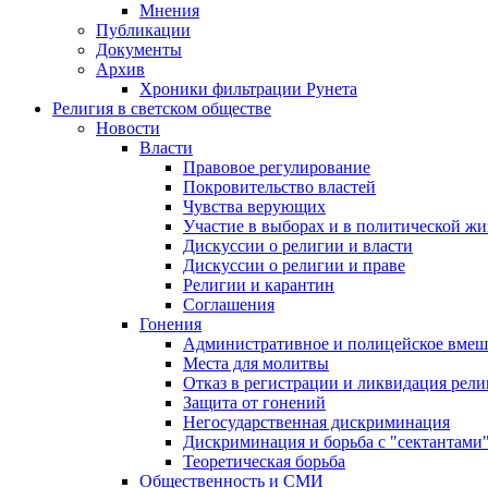
Мнения
Публикации
Документы
Архив
Хроники фильтрации Рунета
Религия в светском обществе
Новости
Власти
Правовое регулирование
Покровительство властей
Чувства верующих
Участие в выборах и в политической ж
Дискуссии о религии и власти
Дискуссии о религии и праве
Религии и карантин
Соглашения
Гонения
Административное и полицейское вмеш
Места для молитвы
Отказ в регистрации и ликвидация рел
Защита от гонений
Негосударственная дискриминация
Дискриминация и борьба с "сектантами
Теоретическая борьба
Общественность и СМИ