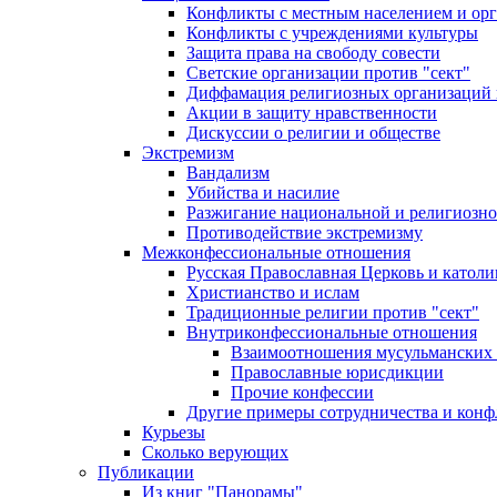
Конфликты с местным населением и ор
Конфликты с учреждениями культуры
Защита права на свободу совести
Светские организации против "сект"
Диффамация религиозных организаций
Акции в защиту нравственности
Дискуссии о религии и обществе
Экстремизм
Вандализм
Убийства и насилие
Разжигание национальной и религиозно
Противодействие экстремизму
Межконфессиональные отношения
Русская Православная Церковь и католи
Христианство и ислам
Традиционные религии против "сект"
Внутриконфессиональные отношения
Взаимоотношения мусульманских 
Православные юрисдикции
Прочие конфессии
Другие примеры сотрудничества и конф
Курьезы
Сколько верующих
Публикации
Из книг "Панорамы"