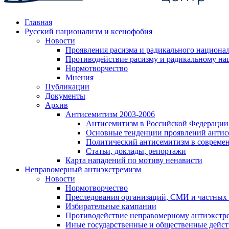
Главная
Русский национализм и ксенофобия
Новости
Проявления расизма и радикального национа
Противодействие расизму и радикальному на
Нормотворчество
Мнения
Публикации
Документы
Архив
Антисемитизм 2003-2006
Антисемитизм в Российской Федерации
Основные тенденции проявлений антис
Политический антисемитизм в совреме
Статьи, доклады, репортажи
Карта нападений по мотиву ненависти
Неправомерный антиэкстремизм
Новости
Нормотворчество
Преследования организаций, СМИ и частных
Избирательные кампании
Противодействие неправомерному антиэкстр
Иные государственные и общественные дейст