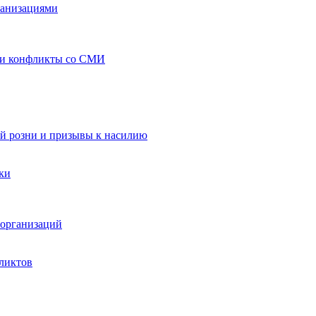
ганизациями
 и конфликты со СМИ
й розни и призывы к насилию
ки
организаций
ликтов