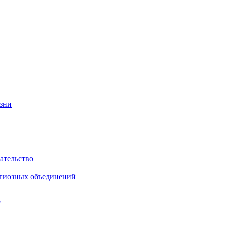
изни
ательство
игиозных объединений
"