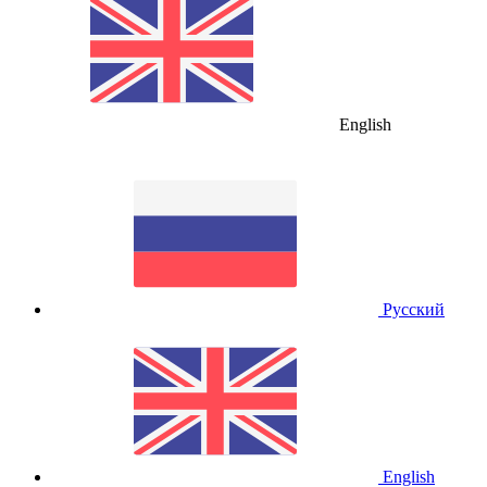
English
Русский
English