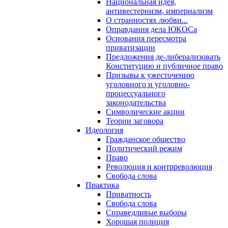
Национальная идея,
антивестернизм, империализм
О странностях любви...
Оправдания дела ЮКОСа
Основания пересмотра
приватизации
Предложения де-либерализовать
Конституцию и публичное право
Призывы к ужесточению
уголовного и уголовно-
процессуального
законодательства
Символические акции
Теории заговора
Идеология
Гражданское общество
Политический режим
Право
Революция и контрреволюция
Свобода слова
Практика
Приватность
Свобода слова
Справедливые выборы
Хорошая полиция