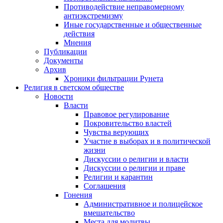
Противодействие неправомерному
антиэкстремизму
Иные государственные и общественные
действия
Мнения
Публикации
Документы
Архив
Хроники фильтрации Рунета
Религия в светском обществе
Новости
Власти
Правовое регулирование
Покровительство властей
Чувства верующих
Участие в выборах и в политической
жизни
Дискуссии о религии и власти
Дискуссии о религии и праве
Религии и карантин
Соглашения
Гонения
Административное и полицейское
вмешательство
Места для молитвы