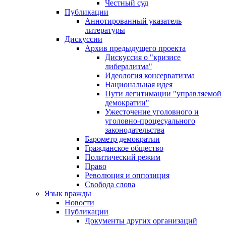
Честный суд
Публикации
Аннотированный указатель
литературы
Дискуссии
Архив предыдущего проекта
Дискуссия о "кризисе
либерализма"
Идеология консерватизма
Национальная идея
Пути легитимации "управляемой
демократии"
Ужесточение уголовного и
уголовно-процесуального
законодательства
Барометр демократии
Гражданское общество
Политический режим
Право
Революция и оппозиция
Свобода слова
Язык вражды
Новости
Публикации
Документы других организаций