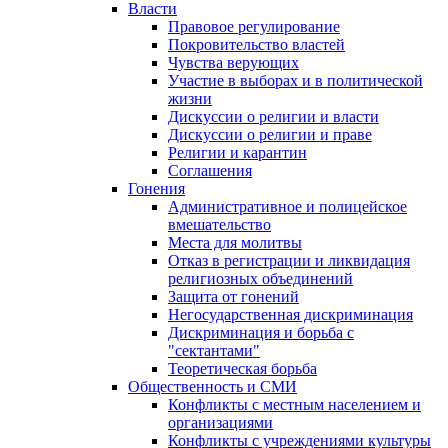
Власти
Правовое регулирование
Покровительство властей
Чувства верующих
Участие в выборах и в политической
жизни
Дискуссии о религии и власти
Дискуссии о религии и праве
Религии и карантин
Соглашения
Гонения
Административное и полицейское
вмешательство
Места для молитвы
Отказ в регистрации и ликвидация
религиозных объединений
Защита от гонений
Негосударственная дискриминация
Дискриминация и борьба с
"сектантами"
Теоретическая борьба
Общественность и СМИ
Конфликты с местным населением и
организациями
Конфликты с учреждениями культуры