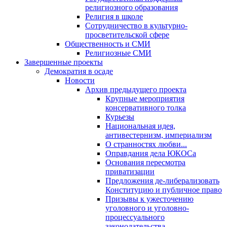
религиозного образования
Религия в школе
Сотрудничество в культурно-
просветительской сфере
Общественность и СМИ
Религиозные СМИ
Завершенные проекты
Демократия в осаде
Новости
Архив предыдущего проекта
Крупные мероприятия
консервативного толка
Курьезы
Национальная идея,
антивестернизм, империализм
О странностях любви...
Оправдания дела ЮКОСа
Основания пересмотра
приватизации
Предложения де-либерализовать
Конституцию и публичное право
Призывы к ужесточению
уголовного и уголовно-
процессуального
законодательства