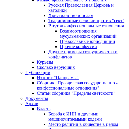
Русская Православная Церковь и
католики
Христианство и ислам
Традиционные религии против "сект"
Внутриконфессиональные отношения
Взаимоотношения
мусульманских организаций
Православные юрисдикции
Прочие конфессии
Другие примеры сотрудничества и
конфликтов
Курьезы
Сколько верующих
Публикации
Из книг "Панорамы"
Сборник "Преодолевая государственно -
конфессиональные отношения"
Статьи сборника "Пределы светскости"
Документы
Архив
Власть
Борьба с ИНН и другими
машиночитаемыми кодами
Место религии в обществе в целом