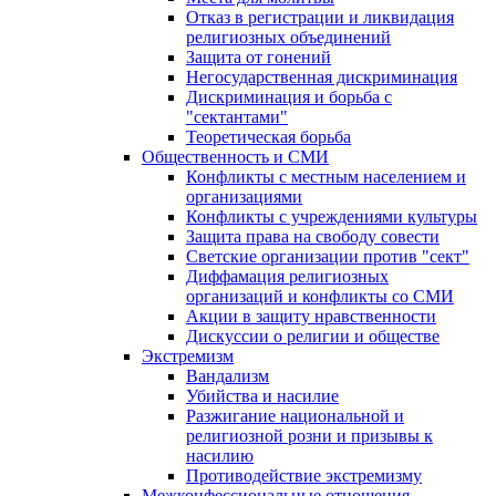
Отказ в регистрации и ликвидация
религиозных объединений
Защита от гонений
Негосударственная дискриминация
Дискриминация и борьба с
"сектантами"
Теоретическая борьба
Общественность и СМИ
Конфликты с местным населением и
организациями
Конфликты с учреждениями культуры
Защита права на свободу совести
Светские организации против "сект"
Диффамация религиозных
организаций и конфликты со СМИ
Акции в защиту нравственности
Дискуссии о религии и обществе
Экстремизм
Вандализм
Убийства и насилие
Разжигание национальной и
религиозной розни и призывы к
насилию
Противодействие экстремизму
Межконфессиональные отношения