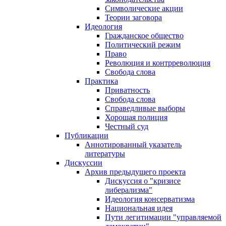
Символические акции
Теории заговора
Идеология
Гражданское общество
Политический режим
Право
Революция и контрреволюция
Свобода слова
Практика
Приватность
Свобода слова
Справедливые выборы
Хорошая полиция
Честный суд
Публикации
Аннотированный указатель
литературы
Дискуссии
Архив предыдущего проекта
Дискуссия о "кризисе
либерализма"
Идеология консерватизма
Национальная идея
Пути легитимации "управляемой