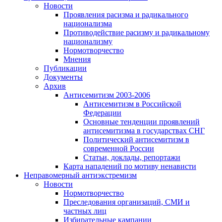
Новости
Проявления расизма и радикального
национализма
Противодействие расизму и радикальному
национализму
Нормотворчество
Мнения
Публикации
Документы
Архив
Антисемитизм 2003-2006
Антисемитизм в Российской
Федерации
Основные тенденции проявлений
антисемитизма в государствах СНГ
Политический антисемитизм в
современной России
Статьи, доклады, репортажи
Карта нападений по мотиву ненависти
Неправомерный антиэкстремизм
Новости
Нормотворчество
Преследования организаций, СМИ и
частных лиц
Избирательные кампании