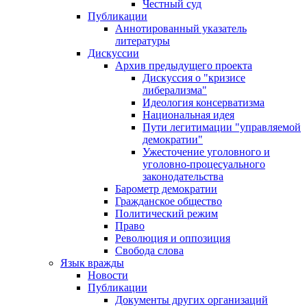
Честный суд
Публикации
Аннотированный указатель
литературы
Дискуссии
Архив предыдущего проекта
Дискуссия о "кризисе
либерализма"
Идеология консерватизма
Национальная идея
Пути легитимации "управляемой
демократии"
Ужесточение уголовного и
уголовно-процесуального
законодательства
Барометр демократии
Гражданское общество
Политический режим
Право
Революция и оппозиция
Свобода слова
Язык вражды
Новости
Публикации
Документы других организаций