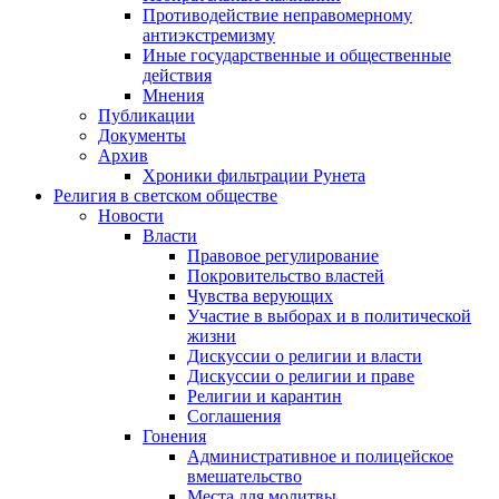
Противодействие неправомерному
антиэкстремизму
Иные государственные и общественные
действия
Мнения
Публикации
Документы
Архив
Хроники фильтрации Рунета
Религия в светском обществе
Новости
Власти
Правовое регулирование
Покровительство властей
Чувства верующих
Участие в выборах и в политической
жизни
Дискуссии о религии и власти
Дискуссии о религии и праве
Религии и карантин
Соглашения
Гонения
Административное и полицейское
вмешательство
Места для молитвы