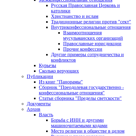
Русская Православная Церковь и
католики
Христианство и ислам
Традиционные религии против "сект"
Внутриконфессиональные отношения
Взаимоотношения
мусульманских организаций
Православные юрисдикции
Прочие конфессии
Другие примеры сотрудничества и
конфликтов
Курьезы
Сколько верующих
Публикации
Из книг "Панорамы"
Сборник "Преодолевая государственно -
конфессиональные отношения"
Статьи сборника "Пределы светскости"
Документы
Архив
Власть
Борьба с ИНН и другими
машиночитаемыми кодами
Место религии в обществе в целом