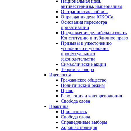
Национальная идея,
антивестернизм, империализм
О странностях любви...
Оправдания дела ЮКОСа
Основания пересмотра
приватизации
Предложения де-либерализовать
Конституцию и публичное право
Призывы к ужесточению
уголовного и уголовно-
процессуального
законодательства
Символические акции
Теории заговора
Идеология
Гражданское общество
Политический режим
Право
Революция и контрреволюция
Свобода слова
Практика
Приватность
Свобода слова
Справедливые выборы
Хорошая полиция