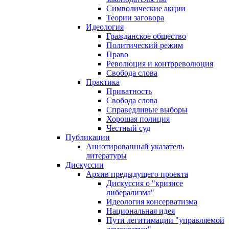
Символические акции
Теории заговора
Идеология
Гражданское общество
Политический режим
Право
Революция и контрреволюция
Свобода слова
Практика
Приватность
Свобода слова
Справедливые выборы
Хорошая полиция
Честный суд
Публикации
Аннотированный указатель
литературы
Дискуссии
Архив предыдущего проекта
Дискуссия о "кризисе
либерализма"
Идеология консерватизма
Национальная идея
Пути легитимации "управляемой