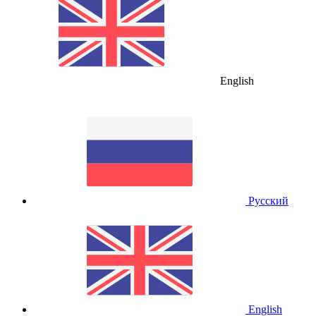
English
Русский
English