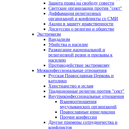
Защита права на свободу совести
Светские организации против "сект"
Диффамация религиозных
организаций и конфликты со СМИ
Акции в защиту нравственности
Дискуссии о религии и обществе
Экстремизм
Вандализм
Убийства и насилие
Разжигание национальной и
религиозной розни и призывы к
насилию
Противодействие экстремизму
Межконфессиональные отношения
Русская Православная Церковь и
католики
Христианство и ислам
Традиционные религии против "сект"
Внутриконфессиональные отношения
Взаимоотношения
мусульманских организаций
Православные юрисдикции
Прочие конфессии
Другие примеры сотрудничества и
конфликтов