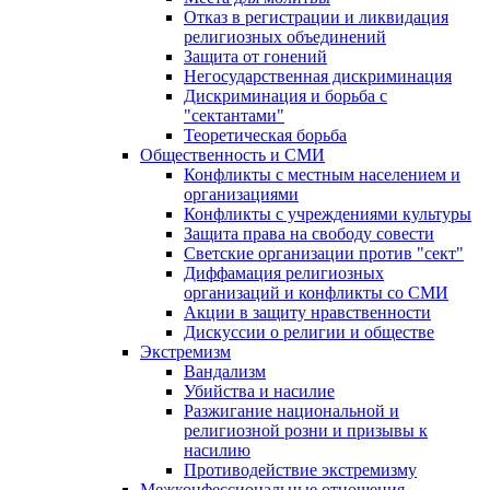
Отказ в регистрации и ликвидация
религиозных объединений
Защита от гонений
Негосударственная дискриминация
Дискриминация и борьба с
"сектантами"
Теоретическая борьба
Общественность и СМИ
Конфликты с местным населением и
организациями
Конфликты с учреждениями культуры
Защита права на свободу совести
Светские организации против "сект"
Диффамация религиозных
организаций и конфликты со СМИ
Акции в защиту нравственности
Дискуссии о религии и обществе
Экстремизм
Вандализм
Убийства и насилие
Разжигание национальной и
религиозной розни и призывы к
насилию
Противодействие экстремизму
Межконфессиональные отношения