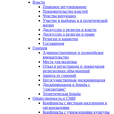
Власти
Правовое регулирование
Покровительство властей
Чувства верующих
Участие в выборах и в политической
жизни
Дискуссии о религии и власти
Дискуссии о религии и праве
Религии и карантин
Соглашения
Гонения
Административное и полицейское
вмешательство
Места для молитвы
Отказ в регистрации и ликвидация
религиозных объединений
Защита от гонений
Негосударственная дискриминация
Дискриминация и борьба с
"сектантами"
Теоретическая борьба
Общественность и СМИ
Конфликты с местным населением и
организациями
Конфликты с учреждениями культуры