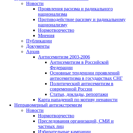
Новости
Проявления расизма и радикального
национализма
Противодействие расизму и радикальному
национализму
Нормотворчество
Мнения
Публикации
Документы
Архив
Антисемитизм 2003-2006
Антисемитизм в Российской
Федерации
Основные тенденции проявлений
антисемитизма в государствах СНГ
Политический антисемитизм в
современной России
Статьи, доклады, репортажи
Карта нападений по мотиву ненависти
Неправомерный антиэкстремизм
Новости
Нормотворчество
Преследования организаций, СМИ и
частных лиц
Избирательные кампании