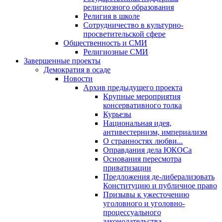
религиозного образования
Религия в школе
Сотрудничество в культурно-
просветительской сфере
Общественность и СМИ
Религиозные СМИ
Завершенные проекты
Демократия в осаде
Новости
Архив предыдущего проекта
Крупные мероприятия
консервативного толка
Курьезы
Национальная идея,
антивестернизм, империализм
О странностях любви...
Оправдания дела ЮКОСа
Основания пересмотра
приватизации
Предложения де-либерализовать
Конституцию и публичное право
Призывы к ужесточению
уголовного и уголовно-
процессуального
законодательства