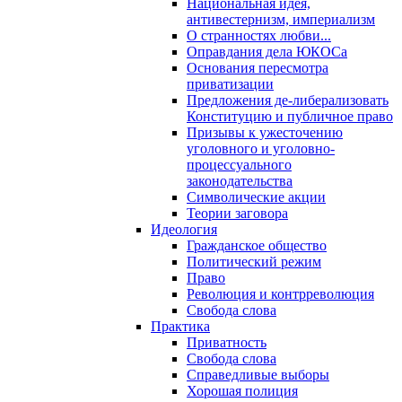
Национальная идея,
антивестернизм, империализм
О странностях любви...
Оправдания дела ЮКОСа
Основания пересмотра
приватизации
Предложения де-либерализовать
Конституцию и публичное право
Призывы к ужесточению
уголовного и уголовно-
процессуального
законодательства
Символические акции
Теории заговора
Идеология
Гражданское общество
Политический режим
Право
Революция и контрреволюция
Свобода слова
Практика
Приватность
Свобода слова
Справедливые выборы
Хорошая полиция