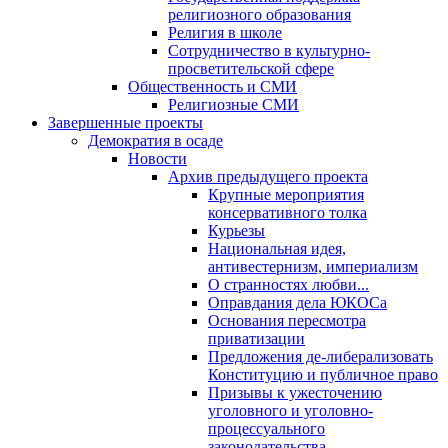
религиозного образования
Религия в школе
Сотрудничество в культурно-
просветительской сфере
Общественность и СМИ
Религиозные СМИ
Завершенные проекты
Демократия в осаде
Новости
Архив предыдущего проекта
Крупные мероприятия
консервативного толка
Курьезы
Национальная идея,
антивестернизм, империализм
О странностях любви...
Оправдания дела ЮКОСа
Основания пересмотра
приватизации
Предложения де-либерализовать
Конституцию и публичное право
Призывы к ужесточению
уголовного и уголовно-
процессуального
законодательства