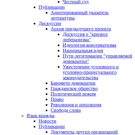
Честный суд
Публикации
Аннотированный указатель
литературы
Дискуссии
Архив предыдущего проекта
Дискуссия о "кризисе
либерализма"
Идеология консерватизма
Национальная идея
Пути легитимации "управляемой
демократии"
Ужесточение уголовного и
уголовно-процесуального
законодательства
Барометр демократии
Гражданское общество
Политический режим
Право
Революция и оппозиция
Свобода слова
Язык вражды
Новости
Публикации
Документы других организаций