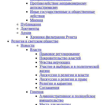
Противодействие неправомерному
антиэкстремизму
Иные государственные и общественные
действия
Мнения
Публикации
Документы
Архив
Хроники фильтрации Рунета
Религия в светском обществе
Новости
Власти
Правовое регулирование
Покровительство властей
Чувства верующих
Участие в выборах и в политической
жизни
Дискуссии о религии и власти
Дискуссии о религии и праве
Религии и карантин
Соглашения
Гонения
Административное и полицейское
вмешательство
Места для молитвы