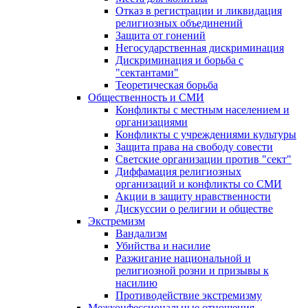
Отказ в регистрации и ликвидация
религиозных объединений
Защита от гонений
Негосударственная дискриминация
Дискриминация и борьба с
"сектантами"
Теоретическая борьба
Общественность и СМИ
Конфликты с местным населением и
организациями
Конфликты с учреждениями культуры
Защита права на свободу совести
Светские организации против "сект"
Диффамация религиозных
организаций и конфликты со СМИ
Акции в защиту нравственности
Дискуссии о религии и обществе
Экстремизм
Вандализм
Убийства и насилие
Разжигание национальной и
религиозной розни и призывы к
насилию
Противодействие экстремизму
Межконфессиональные отношения