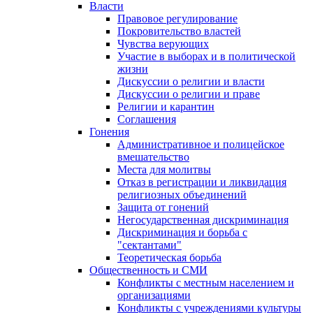
Власти
Правовое регулирование
Покровительство властей
Чувства верующих
Участие в выборах и в политической
жизни
Дискуссии о религии и власти
Дискуссии о религии и праве
Религии и карантин
Соглашения
Гонения
Административное и полицейское
вмешательство
Места для молитвы
Отказ в регистрации и ликвидация
религиозных объединений
Защита от гонений
Негосударственная дискриминация
Дискриминация и борьба с
"сектантами"
Теоретическая борьба
Общественность и СМИ
Конфликты с местным населением и
организациями
Конфликты с учреждениями культуры