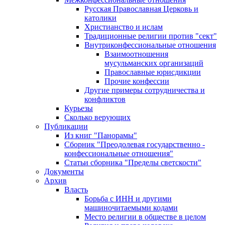
Русская Православная Церковь и
католики
Христианство и ислам
Традиционные религии против "сект"
Внутриконфессиональные отношения
Взаимоотношения
мусульманских организаций
Православные юрисдикции
Прочие конфессии
Другие примеры сотрудничества и
конфликтов
Курьезы
Сколько верующих
Публикации
Из книг "Панорамы"
Сборник "Преодолевая государственно -
конфессиональные отношения"
Статьи сборника "Пределы светскости"
Документы
Архив
Власть
Борьба с ИНН и другими
машиночитаемыми кодами
Место религии в обществе в целом