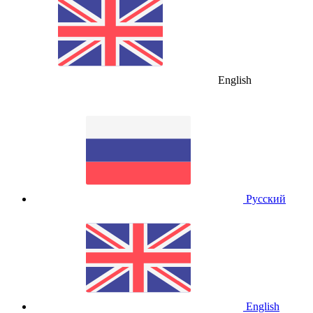
English
Русский
English