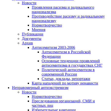
Новости
Проявления расизма и радикального
национализма
Противодействие расизму и радикальному
национализму
Нормотворчество
Мнения
Публикации
Документы
Архив
Антисемитизм 2003-2006
Антисемитизм в Российской
Федерации
Основные тенденции проявлений
антисемитизма в государствах СНГ
Политический антисемитизм в
современной России
Статьи, доклады, репортажи
Карта нападений по мотиву ненависти
Неправомерный антиэкстремизм
Новости
Нормотворчество
Преследования организаций, СМИ и
частных лиц
Избирательные кампании