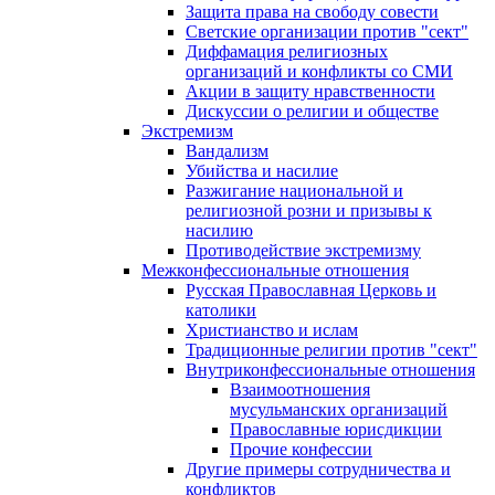
Защита права на свободу совести
Светские организации против "сект"
Диффамация религиозных
организаций и конфликты со СМИ
Акции в защиту нравственности
Дискуссии о религии и обществе
Экстремизм
Вандализм
Убийства и насилие
Разжигание национальной и
религиозной розни и призывы к
насилию
Противодействие экстремизму
Межконфессиональные отношения
Русская Православная Церковь и
католики
Христианство и ислам
Традиционные религии против "сект"
Внутриконфессиональные отношения
Взаимоотношения
мусульманских организаций
Православные юрисдикции
Прочие конфессии
Другие примеры сотрудничества и
конфликтов