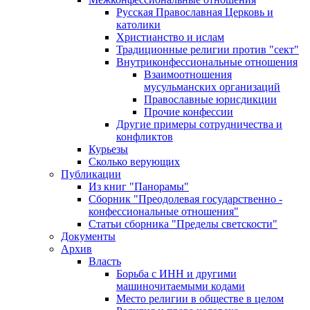
Русская Православная Церковь и
католики
Христианство и ислам
Традиционные религии против "сект"
Внутриконфессиональные отношения
Взаимоотношения
мусульманских организаций
Православные юрисдикции
Прочие конфессии
Другие примеры сотрудничества и
конфликтов
Курьезы
Сколько верующих
Публикации
Из книг "Панорамы"
Сборник "Преодолевая государственно -
конфессиональные отношения"
Статьи сборника "Пределы светскости"
Документы
Архив
Власть
Борьба с ИНН и другими
машиночитаемыми кодами
Место религии в обществе в целом