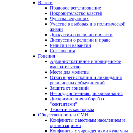
Власти
Правовое регулирование
Покровительство властей
Чувства верующих
Участие в выборах и в политической
жизни
Дискуссии о религии и власти
Дискуссии о религии и праве
Религии и карантин
Соглашения
Гонения
Административное и полицейское
вмешательство
Места для молитвы
Отказ в регистрации и ликвидация
религиозных объединений
Защита от гонений
Негосударственная дискриминация
Дискриминация и борьба с
"сектантами"
Теоретическая борьба
Общественность и СМИ
Конфликты с местным населением и
организациями
Конфликты с учреждениями культуры