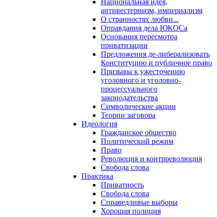
Национальная идея,
антивестернизм, империализм
О странностях любви...
Оправдания дела ЮКОСа
Основания пересмотра
приватизации
Предложения де-либерализовать
Конституцию и публичное право
Призывы к ужесточению
уголовного и уголовно-
процессуального
законодательства
Символические акции
Теории заговора
Идеология
Гражданское общество
Политический режим
Право
Революция и контрреволюция
Свобода слова
Практика
Приватность
Свобода слова
Справедливые выборы
Хорошая полиция