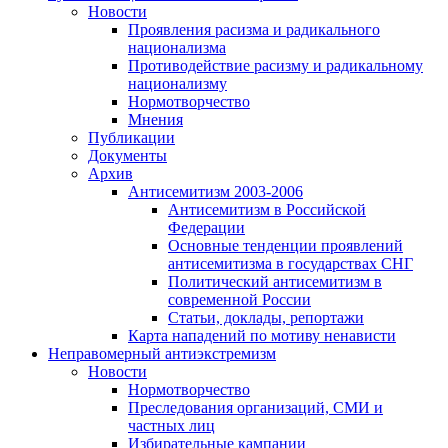
Новости
Проявления расизма и радикального
национализма
Противодействие расизму и радикальному
национализму
Нормотворчество
Мнения
Публикации
Документы
Архив
Антисемитизм 2003-2006
Антисемитизм в Российской
Федерации
Основные тенденции проявлений
антисемитизма в государствах СНГ
Политический антисемитизм в
современной России
Статьи, доклады, репортажи
Карта нападений по мотиву ненависти
Неправомерный антиэкстремизм
Новости
Нормотворчество
Преследования организаций, СМИ и
частных лиц
Избирательные кампании