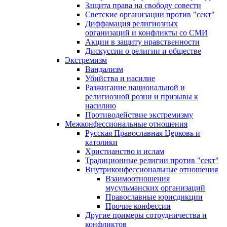
Защита права на свободу совести
Светские организации против "сект"
Диффамация религиозных
организаций и конфликты со СМИ
Акции в защиту нравственности
Дискуссии о религии и обществе
Экстремизм
Вандализм
Убийства и насилие
Разжигание национальной и
религиозной розни и призывы к
насилию
Противодействие экстремизму
Межконфессиональные отношения
Русская Православная Церковь и
католики
Христианство и ислам
Традиционные религии против "сект"
Внутриконфессиональные отношения
Взаимоотношения
мусульманских организаций
Православные юрисдикции
Прочие конфессии
Другие примеры сотрудничества и
конфликтов