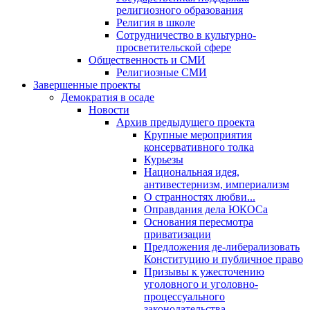
религиозного образования
Религия в школе
Сотрудничество в культурно-
просветительской сфере
Общественность и СМИ
Религиозные СМИ
Завершенные проекты
Демократия в осаде
Новости
Архив предыдущего проекта
Крупные мероприятия
консервативного толка
Курьезы
Национальная идея,
антивестернизм, империализм
О странностях любви...
Оправдания дела ЮКОСа
Основания пересмотра
приватизации
Предложения де-либерализовать
Конституцию и публичное право
Призывы к ужесточению
уголовного и уголовно-
процессуального
законодательства