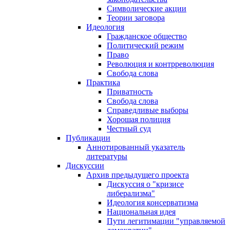
Символические акции
Теории заговора
Идеология
Гражданское общество
Политический режим
Право
Революция и контрреволюция
Свобода слова
Практика
Приватность
Свобода слова
Справедливые выборы
Хорошая полиция
Честный суд
Публикации
Аннотированный указатель
литературы
Дискуссии
Архив предыдущего проекта
Дискуссия о "кризисе
либерализма"
Идеология консерватизма
Национальная идея
Пути легитимации "управляемой