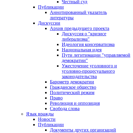
Честный суд
Публикации
Аннотированный указатель
литературы
Дискуссии
Архив предыдущего проекта
Дискуссия о "кризисе
либерализма"
Идеология консерватизма
Национальная идея
Пути легитимации "управляемой
демократии"
Ужесточение уголовного и
уголовно-процесуального
законодательства
Барометр демократии
Гражданское общество
Политический режим
Право
Революция и оппозиция
Свобода слова
Язык вражды
Новости
Публикации
Документы других организаций