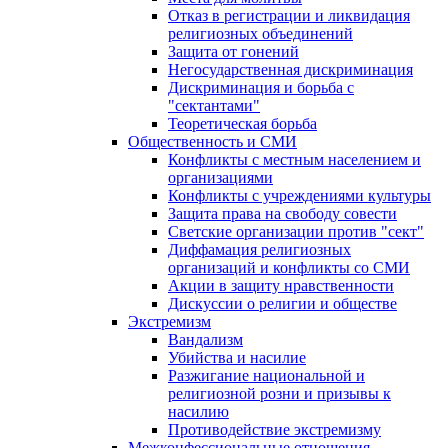
Отказ в регистрации и ликвидация
религиозных объединений
Защита от гонений
Негосударственная дискриминация
Дискриминация и борьба с
"сектантами"
Теоретическая борьба
Общественность и СМИ
Конфликты с местным населением и
организациями
Конфликты с учреждениями культуры
Защита права на свободу совести
Светские организации против "сект"
Диффамация религиозных
организаций и конфликты со СМИ
Акции в защиту нравственности
Дискуссии о религии и обществе
Экстремизм
Вандализм
Убийства и насилие
Разжигание национальной и
религиозной розни и призывы к
насилию
Противодействие экстремизму
Межконфессиональные отношения