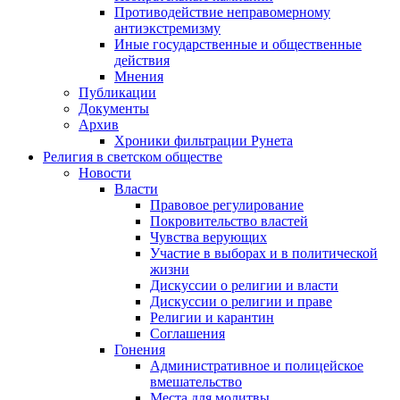
Противодействие неправомерному
антиэкстремизму
Иные государственные и общественные
действия
Мнения
Публикации
Документы
Архив
Хроники фильтрации Рунета
Религия в светском обществе
Новости
Власти
Правовое регулирование
Покровительство властей
Чувства верующих
Участие в выборах и в политической
жизни
Дискуссии о религии и власти
Дискуссии о религии и праве
Религии и карантин
Соглашения
Гонения
Административное и полицейское
вмешательство
Места для молитвы