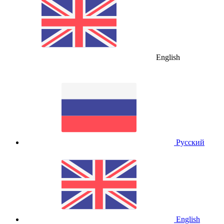
English
Русский
English