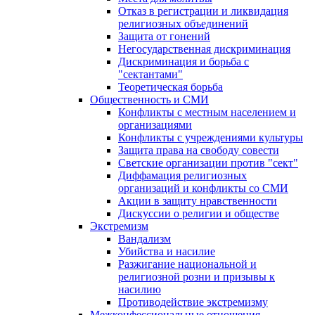
Отказ в регистрации и ликвидация
религиозных объединений
Защита от гонений
Негосударственная дискриминация
Дискриминация и борьба с
"сектантами"
Теоретическая борьба
Общественность и СМИ
Конфликты с местным населением и
организациями
Конфликты с учреждениями культуры
Защита права на свободу совести
Светские организации против "сект"
Диффамация религиозных
организаций и конфликты со СМИ
Акции в защиту нравственности
Дискуссии о религии и обществе
Экстремизм
Вандализм
Убийства и насилие
Разжигание национальной и
религиозной розни и призывы к
насилию
Противодействие экстремизму
Межконфессиональные отношения