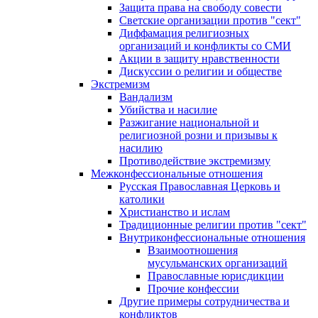
Защита права на свободу совести
Светские организации против "сект"
Диффамация религиозных
организаций и конфликты со СМИ
Акции в защиту нравственности
Дискуссии о религии и обществе
Экстремизм
Вандализм
Убийства и насилие
Разжигание национальной и
религиозной розни и призывы к
насилию
Противодействие экстремизму
Межконфессиональные отношения
Русская Православная Церковь и
католики
Христианство и ислам
Традиционные религии против "сект"
Внутриконфессиональные отношения
Взаимоотношения
мусульманских организаций
Православные юрисдикции
Прочие конфессии
Другие примеры сотрудничества и
конфликтов