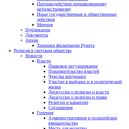
Противодействие неправомерному
антиэкстремизму
Иные государственные и общественные
действия
Мнения
Публикации
Документы
Архив
Хроники фильтрации Рунета
Религия в светском обществе
Новости
Власти
Правовое регулирование
Покровительство властей
Чувства верующих
Участие в выборах и в политической
жизни
Дискуссии о религии и власти
Дискуссии о религии и праве
Религии и карантин
Соглашения
Гонения
Административное и полицейское
вмешательство
Места для молитвы