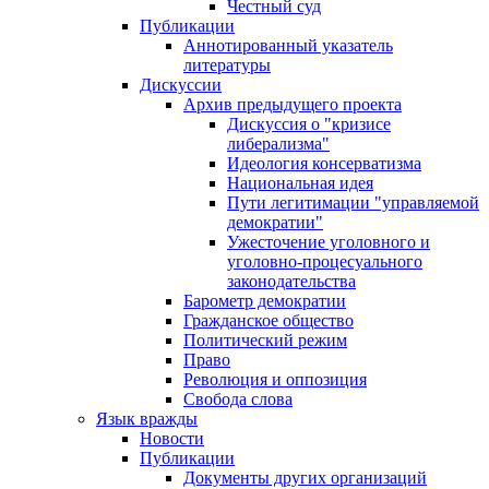
Честный суд
Публикации
Аннотированный указатель
литературы
Дискуссии
Архив предыдущего проекта
Дискуссия о "кризисе
либерализма"
Идеология консерватизма
Национальная идея
Пути легитимации "управляемой
демократии"
Ужесточение уголовного и
уголовно-процесуального
законодательства
Барометр демократии
Гражданское общество
Политический режим
Право
Революция и оппозиция
Свобода слова
Язык вражды
Новости
Публикации
Документы других организаций