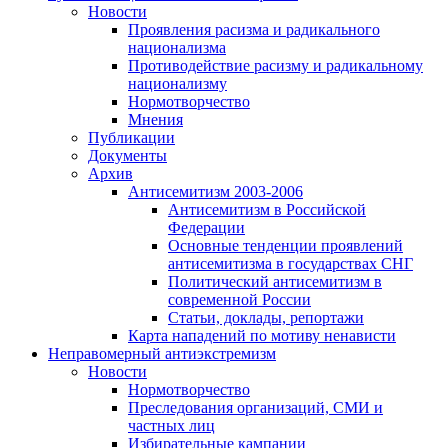
Новости
Проявления расизма и радикального
национализма
Противодействие расизму и радикальному
национализму
Нормотворчество
Мнения
Публикации
Документы
Архив
Антисемитизм 2003-2006
Антисемитизм в Российской
Федерации
Основные тенденции проявлений
антисемитизма в государствах СНГ
Политический антисемитизм в
современной России
Статьи, доклады, репортажи
Карта нападений по мотиву ненависти
Неправомерный антиэкстремизм
Новости
Нормотворчество
Преследования организаций, СМИ и
частных лиц
Избирательные кампании