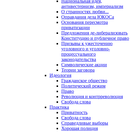
Национальная идея,
антивестернизм, империализм
О странностях любви...
Оправдания дела ЮКОСа
Основания пересмотра
приватизации
Предложения де-либерализовать
Конституцию и публичное право
Призывы к ужесточению
уголовного и уголовно-
процессуального
законодательства
Символические акции
Теории заговора
Идеология
Гражданское общество
Политический режим
Право
Революция и контрреволюция
Свобода слова
Практика
Приватность
Свобода слова
Справедливые выборы
Хорошая полиция