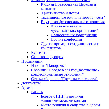
Русская Православная Церковь и
католики
Христианство и ислам
Традиционные религии против "сект"
Внутриконфессиональные отношения
Взаимоотношения
мусульманских организаций
Православные юрисдикции
Прочие конфессии
Другие примеры сотрудничества и
конфликтов
Курьезы
Сколько верующих
Публикации
Из книг "Панорамы"
Сборник "Преодолевая государственно -
конфессиональные отношения"
Статьи сборника "Пределы светскости"
Документы
Архив
Власть
Борьба с ИНН и другими
машиночитаемыми кодами
Место религии в обществе в целом