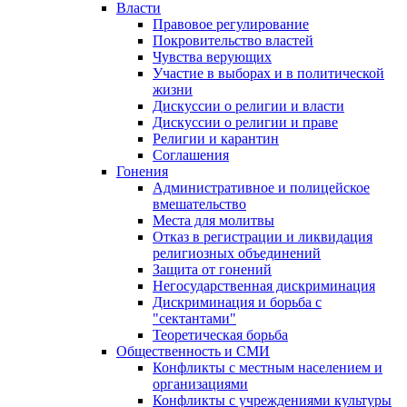
Власти
Правовое регулирование
Покровительство властей
Чувства верующих
Участие в выборах и в политической
жизни
Дискуссии о религии и власти
Дискуссии о религии и праве
Религии и карантин
Соглашения
Гонения
Административное и полицейское
вмешательство
Места для молитвы
Отказ в регистрации и ликвидация
религиозных объединений
Защита от гонений
Негосударственная дискриминация
Дискриминация и борьба с
"сектантами"
Теоретическая борьба
Общественность и СМИ
Конфликты с местным населением и
организациями
Конфликты с учреждениями культуры