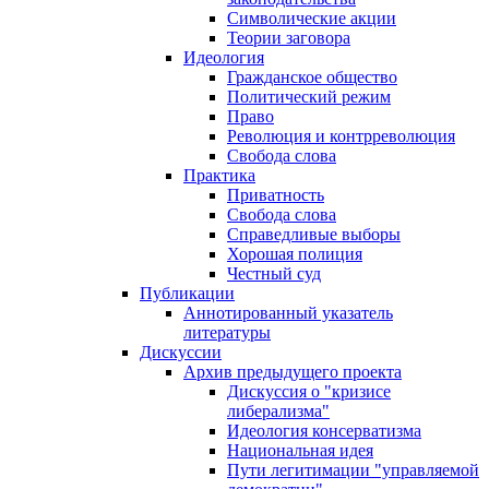
Символические акции
Теории заговора
Идеология
Гражданское общество
Политический режим
Право
Революция и контрреволюция
Свобода слова
Практика
Приватность
Свобода слова
Справедливые выборы
Хорошая полиция
Честный суд
Публикации
Аннотированный указатель
литературы
Дискуссии
Архив предыдущего проекта
Дискуссия о "кризисе
либерализма"
Идеология консерватизма
Национальная идея
Пути легитимации "управляемой