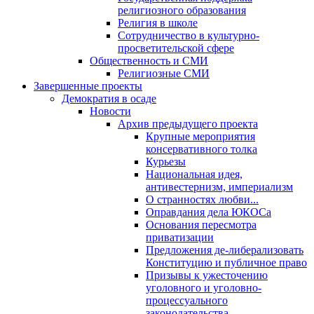
религиозного образования
Религия в школе
Сотрудничество в культурно-
просветительской сфере
Общественность и СМИ
Религиозные СМИ
Завершенные проекты
Демократия в осаде
Новости
Архив предыдущего проекта
Крупные мероприятия
консервативного толка
Курьезы
Национальная идея,
антивестернизм, империализм
О странностях любви...
Оправдания дела ЮКОСа
Основания пересмотра
приватизации
Предложения де-либерализовать
Конституцию и публичное право
Призывы к ужесточению
уголовного и уголовно-
процессуального
законодательства