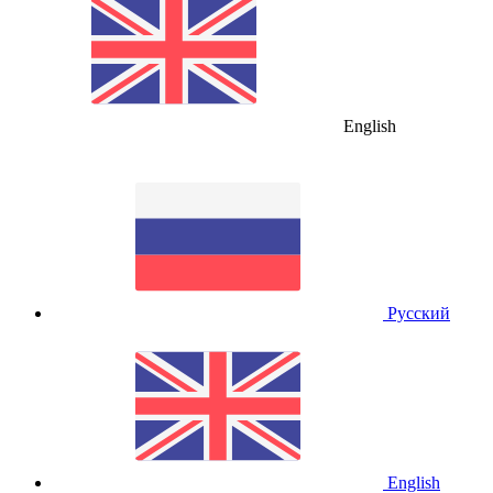
English
Русский
English