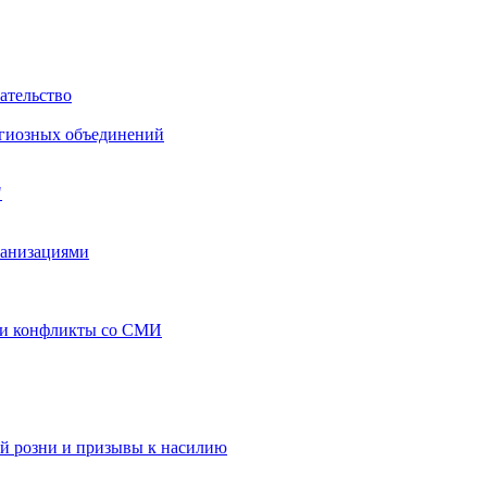
ательство
игиозных объединений
"
ганизациями
 и конфликты со СМИ
й розни и призывы к насилию