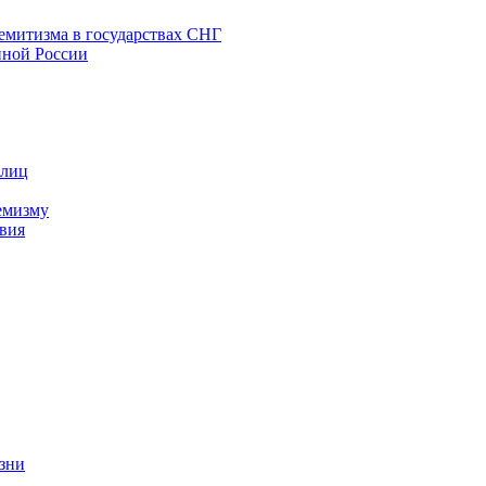
емитизма в государствах СНГ
нной России
 лиц
емизму
вия
изни