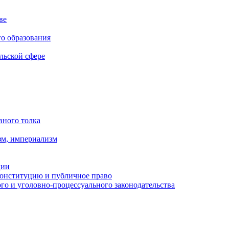
ве
го образования
льской сфере
вного толка
зм, империализм
ции
Конституцию и публичное право
о и уголовно-процессуального законодательства