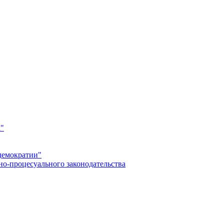
а"
демократии"
но-процесуального законодательства