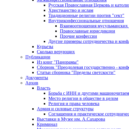
Русская Православная Церковь и католи
Христианство и ислам
Традиционные религии против "сект"
Внутриконфессиональные отношения
Взаимоотношения мусульманских 
Православные юрисдикции
Прочие конфессии
Другие примеры сотрудничества и конф
Курьезы
Сколько верующих
Публикации
Из книг "Панорамы"
Сборник "Преодолевая государственно - кон
Статьи сборника "Пределы светскости"
Документы
Архив
Власть
Борьба с ИНН и другими машиночитае
Место религии в обществе в целом
Религия и права человека
Армия и силовые структуры
Соглашения и практическое сотрудниче
Выставки в Музее им. А.Сахарова
Криминал