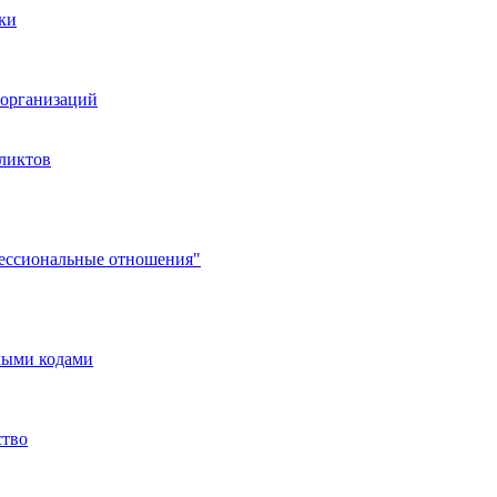
ки
организаций
ликтов
фессиональные отношения"
мыми кодами
ство