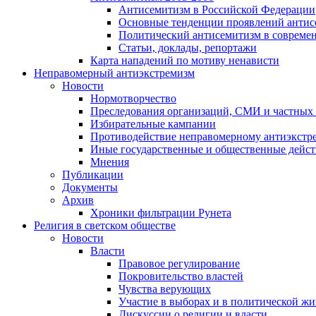
Антисемитизм в Российской Федерации
Основные тенденции проявлений антис
Политический антисемитизм в совреме
Статьи, доклады, репортажи
Карта нападений по мотиву ненависти
Неправомерный антиэкстремизм
Новости
Нормотворчество
Преследования организаций, СМИ и частных
Избирательные кампании
Противодействие неправомерному антиэкстр
Иные государственные и общественные дейст
Мнения
Публикации
Документы
Архив
Хроники фильтрации Рунета
Религия в светском обществе
Новости
Власти
Правовое регулирование
Покровительство властей
Чувства верующих
Участие в выборах и в политической ж
Дискуссии о религии и власти