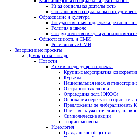
Миссионерская и социальная деятельность
Иная социальная деятельность
Соглашения о социальном сотрудничест
Образование и культура
Государственная поддержка религиозно
Религия в школе
Сотрудничество в культурно-просветите
Общественность и СМИ
Религиозные СМИ
Завершенные проекты
Демократия в осаде
Новости
Архив предыдущего проекта
Крупные мероприятия консервати
Курьезы
Национальная идея, антивестерни
О странностях любви...
Оправдания дела ЮКОСа
Основания пересмотра приватиза
Предложения де-либерализовать 
Призывы к ужесточению уголовног
Символические акции
Теории заговора
Идеология
Гражданское общество