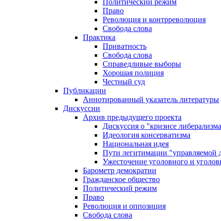
Политический режим
Право
Революция и контрреволюция
Свобода слова
Практика
Приватность
Свобода слова
Справедливые выборы
Хорошая полиция
Честный суд
Публикации
Аннотированный указатель литературы
Дискуссии
Архив предыдущего проекта
Дискуссия о "кризисе либерализм
Идеология консерватизма
Национальная идея
Пути легитимации "управляемой 
Ужесточение уголовного и уголов
Барометр демократии
Гражданское общество
Политический режим
Право
Революция и оппозиция
Свобода слова