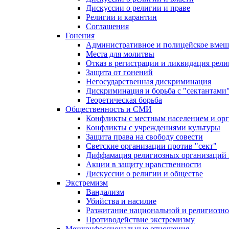
Дискуссии о религии и праве
Религии и карантин
Соглашения
Гонения
Административное и полицейское вмеш
Места для молитвы
Отказ в регистрации и ликвидация рел
Защита от гонений
Негосударственная дискриминация
Дискриминация и борьба с "сектантами
Теоретическая борьба
Общественность и СМИ
Конфликты с местным населением и ор
Конфликты с учреждениями культуры
Защита права на свободу совести
Светские организации против "сект"
Диффамация религиозных организаций
Акции в защиту нравственности
Дискуссии о религии и обществе
Экстремизм
Вандализм
Убийства и насилие
Разжигание национальной и религиозно
Противодействие экстремизму
Межконфессиональные отношения