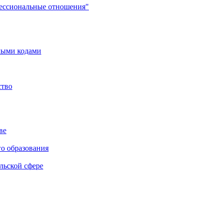
фессиональные отношения"
мыми кодами
ство
ве
го образования
льской сфере