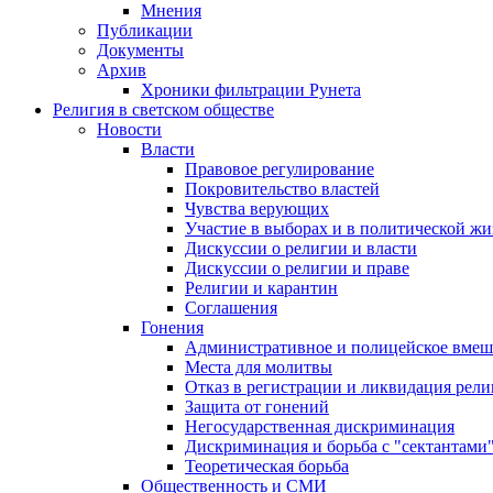
Мнения
Публикации
Документы
Архив
Хроники фильтрации Рунета
Религия в светском обществе
Новости
Власти
Правовое регулирование
Покровительство властей
Чувства верующих
Участие в выборах и в политической ж
Дискуссии о религии и власти
Дискуссии о религии и праве
Религии и карантин
Соглашения
Гонения
Административное и полицейское вмеш
Места для молитвы
Отказ в регистрации и ликвидация рел
Защита от гонений
Негосударственная дискриминация
Дискриминация и борьба с "сектантами
Теоретическая борьба
Общественность и СМИ