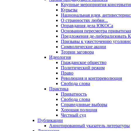
Крупные мероприятия консервати
Курьезы
Национальная идея, антивестерни
О странностях любви...
Оправдания дела ЮКОСа
Основания пересмотра приватиза
Предложения де-либерализовать 
Призывы к ужесточению уголовног
Символические акции
Теории заговора
Идеология
Гражданское общество
Политический режим
Право
Революция и контрреволюция
Свобода слова
Практика
Приватность
Свобода слова
Справедливые выборы
Хорошая полиция
Честный суд
Публикации
Аннотированный указатель литературы
Дискуссии