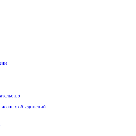
изни
ательство
игиозных объединений
"