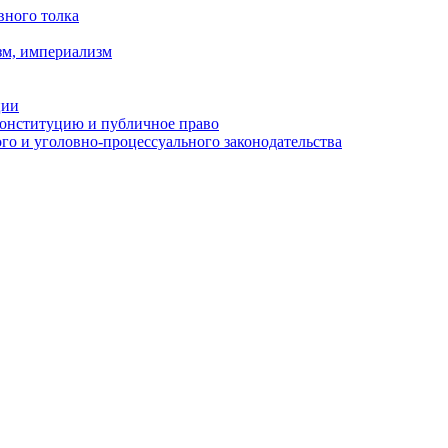
вного толка
зм, империализм
ции
Конституцию и публичное право
о и уголовно-процессуального законодательства