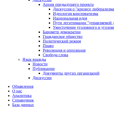
Архив предыдущего проекта
Дискуссия о "кризисе либерализм
Идеология консерватизма
Национальная идея
Пути легитимации "управляемой 
Ужесточение уголовного и уголов
Барометр демократии
Гражданское общество
Политический режим
Право
Революция и оппозиция
Свобода слова
Язык вражды
Новости
Публикации
Документы других организаций
Дискуссии
Объявления
О нас
Аналитика
Справочник
База данных