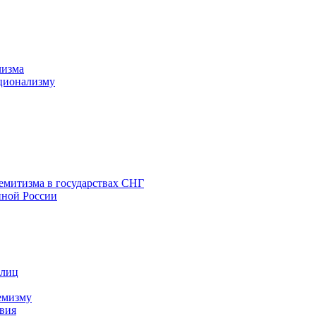
лизма
ционализму
емитизма в государствах СНГ
нной России
 лиц
емизму
вия