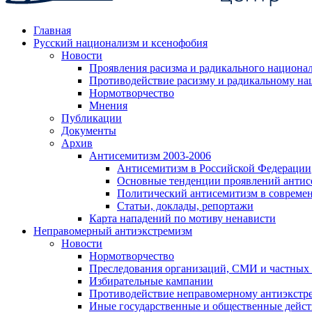
Главная
Русский национализм и ксенофобия
Новости
Проявления расизма и радикального национа
Противодействие расизму и радикальному на
Нормотворчество
Мнения
Публикации
Документы
Архив
Антисемитизм 2003-2006
Антисемитизм в Российской Федерации
Основные тенденции проявлений антис
Политический антисемитизм в совреме
Статьи, доклады, репортажи
Карта нападений по мотиву ненависти
Неправомерный антиэкстремизм
Новости
Нормотворчество
Преследования организаций, СМИ и частных
Избирательные кампании
Противодействие неправомерному антиэкстр
Иные государственные и общественные дейст