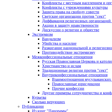
Конфликты с местным населением и ор
Конфликты с учреждениями культуры
Защита права на свободу совести
Светские организации против "сект"
Диффамация религиозных организаций
Акции в защиту нравственности
Дискуссии о религии и обществе
Экстремизм
Вандализм
Убийства и насилие
Разжигание национальной и религиозно
Противодействие экстремизму
Межконфессиональные отношения
Русская Православная Церковь и католи
Христианство и ислам
Традиционные религии против "сект"
Внутриконфессиональные отношения
Взаимоотношения мусульманских 
Православные юрисдикции
Прочие конфессии
Другие примеры сотрудничества и конф
Курьезы
Сколько верующих
Публикации
Из книг "Панорамы"