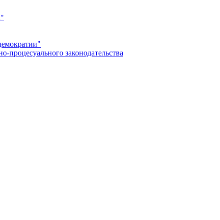
а"
демократии"
но-процесуального законодательства