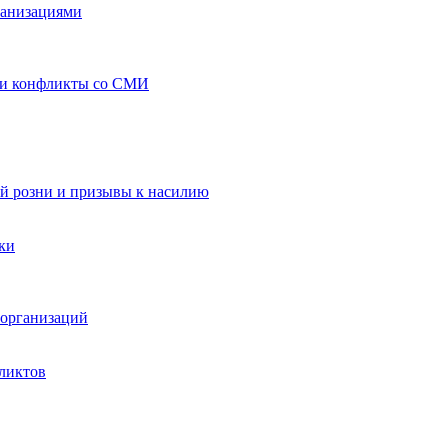
ганизациями
 и конфликты со СМИ
й розни и призывы к насилию
ки
организаций
ликтов