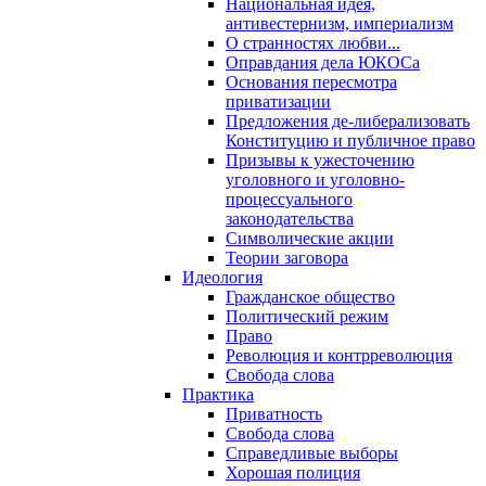
Национальная идея,
антивестернизм, империализм
О странностях любви...
Оправдания дела ЮКОСа
Основания пересмотра
приватизации
Предложения де-либерализовать
Конституцию и публичное право
Призывы к ужесточению
уголовного и уголовно-
процессуального
законодательства
Символические акции
Теории заговора
Идеология
Гражданское общество
Политический режим
Право
Революция и контрреволюция
Свобода слова
Практика
Приватность
Свобода слова
Справедливые выборы
Хорошая полиция