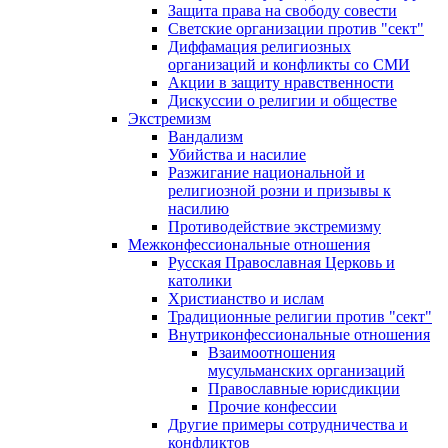
Защита права на свободу совести
Светские организации против "сект"
Диффамация религиозных
организаций и конфликты со СМИ
Акции в защиту нравственности
Дискуссии о религии и обществе
Экстремизм
Вандализм
Убийства и насилие
Разжигание национальной и
религиозной розни и призывы к
насилию
Противодействие экстремизму
Межконфессиональные отношения
Русская Православная Церковь и
католики
Христианство и ислам
Традиционные религии против "сект"
Внутриконфессиональные отношения
Взаимоотношения
мусульманских организаций
Православные юрисдикции
Прочие конфессии
Другие примеры сотрудничества и
конфликтов