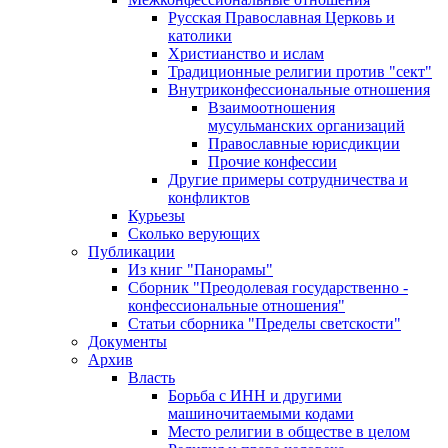
Русская Православная Церковь и
католики
Христианство и ислам
Традиционные религии против "сект"
Внутриконфессиональные отношения
Взаимоотношения
мусульманских организаций
Православные юрисдикции
Прочие конфессии
Другие примеры сотрудничества и
конфликтов
Курьезы
Сколько верующих
Публикации
Из книг "Панорамы"
Сборник "Преодолевая государственно -
конфессиональные отношения"
Статьи сборника "Пределы светскости"
Документы
Архив
Власть
Борьба с ИНН и другими
машиночитаемыми кодами
Место религии в обществе в целом