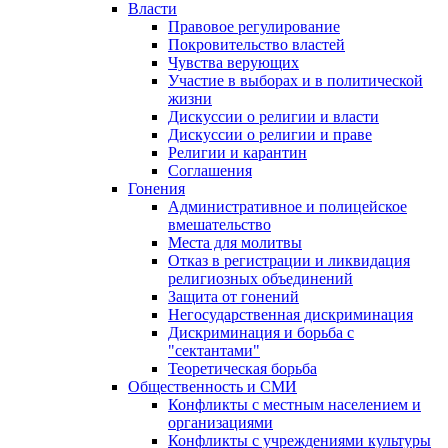
Власти
Правовое регулирование
Покровительство властей
Чувства верующих
Участие в выборах и в политической
жизни
Дискуссии о религии и власти
Дискуссии о религии и праве
Религии и карантин
Соглашения
Гонения
Административное и полицейское
вмешательство
Места для молитвы
Отказ в регистрации и ликвидация
религиозных объединений
Защита от гонений
Негосударственная дискриминация
Дискриминация и борьба с
"сектантами"
Теоретическая борьба
Общественность и СМИ
Конфликты с местным населением и
организациями
Конфликты с учреждениями культуры