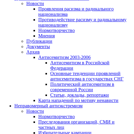
Новости
Проявления расизма и радикального
национализма
Противодействие расизму и радикальному
национализму
Нормотворчество
Мнения
Публикации
Документы
Архив
Антисемитизм 2003-2006
Антисемитизм в Российской
Федерации
Основные тенденции проявлений
антисемитизма в государствах СНГ
Политический антисемитизм в
современной России
Статьи, доклады, репортажи
Карта нападений по мотиву ненависти
Неправомерный антиэкстремизм
Новости
Нормотворчество
Преследования организаций, СМИ и
частных лиц
Избирательные кампании