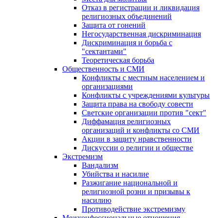
Отказ в регистрации и ликвидация
религиозных объединений
Защита от гонений
Негосударственная дискриминация
Дискриминация и борьба с
"сектантами"
Теоретическая борьба
Общественность и СМИ
Конфликты с местным населением и
организациями
Конфликты с учреждениями культуры
Защита права на свободу совести
Светские организации против "сект"
Диффамация религиозных
организаций и конфликты со СМИ
Акции в защиту нравственности
Дискуссии о религии и обществе
Экстремизм
Вандализм
Убийства и насилие
Разжигание национальной и
религиозной розни и призывы к
насилию
Противодействие экстремизму
Межконфессиональные отношения