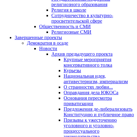
религиозного образования
Религия в школе
Сотрудничество в культурно-
просветительской сфере
Общественность и СМИ
Религиозные СМИ
Завершенные проекты
Демократия в осаде
Новости
Архив предыдущего проекта
Крупные мероприятия
консервативного толка
Курьезы
Национальная идея,
антивестернизм, империализм
О странностях любви...
Оправдания дела ЮКОСа
Основания пересмотра
приватизации
Предложения де-либерализовать
Конституцию и публичное право
Призывы к ужесточению
уголовного и уголовно-
процессуального
законодательства