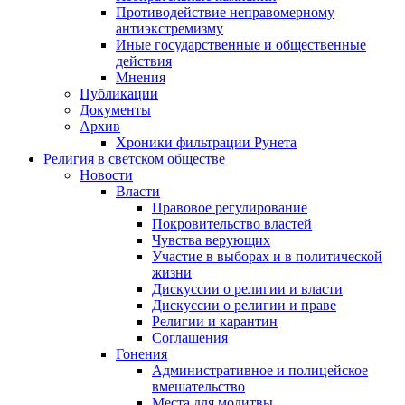
Противодействие неправомерному
антиэкстремизму
Иные государственные и общественные
действия
Мнения
Публикации
Документы
Архив
Хроники фильтрации Рунета
Религия в светском обществе
Новости
Власти
Правовое регулирование
Покровительство властей
Чувства верующих
Участие в выборах и в политической
жизни
Дискуссии о религии и власти
Дискуссии о религии и праве
Религии и карантин
Соглашения
Гонения
Административное и полицейское
вмешательство
Места для молитвы