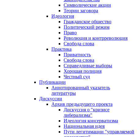
Символические акции
Теории заговора
Идеология
Гражданское общество
Политический режим
Право
Революция и контрреволюция
Свобода слова
Практика
Приватность
Свобода слова
Справедливые выборы
Хорошая полиция
Честный суд
Публикации
Аннотированный указатель
литературы
Дискуссии
Архив предыдущего проекта
Дискуссия о "кризисе
либерализма"
Идеология консерватизма
Национальная идея
Пути легитимации "управляемой