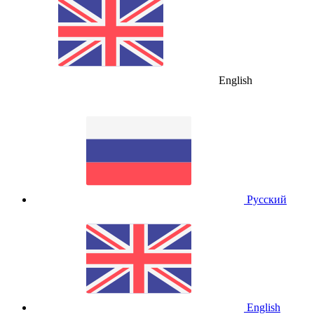
English
Русский
English