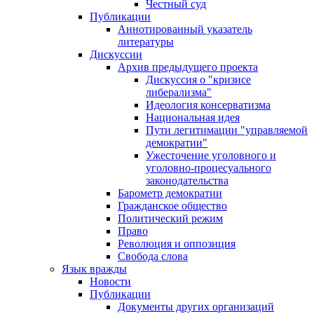
Честный суд
Публикации
Аннотированный указатель
литературы
Дискуссии
Архив предыдущего проекта
Дискуссия о "кризисе
либерализма"
Идеология консерватизма
Национальная идея
Пути легитимации "управляемой
демократии"
Ужесточение уголовного и
уголовно-процесуального
законодательства
Барометр демократии
Гражданское общество
Политический режим
Право
Революция и оппозиция
Свобода слова
Язык вражды
Новости
Публикации
Документы других организаций