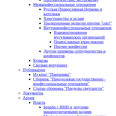
Межконфессиональные отношения
Русская Православная Церковь и
католики
Христианство и ислам
Традиционные религии против "сект"
Внутриконфессиональные отношения
Взаимоотношения
мусульманских организаций
Православные юрисдикции
Прочие конфессии
Другие примеры сотрудничества и
конфликтов
Курьезы
Сколько верующих
Публикации
Из книг "Панорамы"
Сборник "Преодолевая государственно -
конфессиональные отношения"
Статьи сборника "Пределы светскости"
Документы
Архив
Власть
Борьба с ИНН и другими
машиночитаемыми кодами