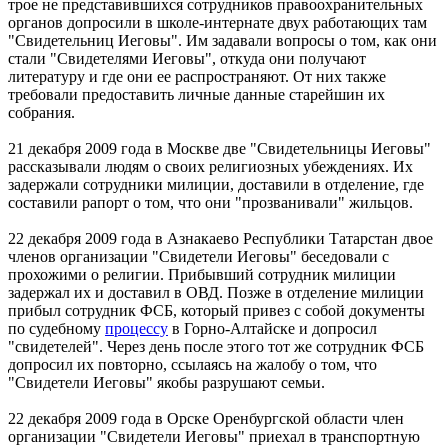
трое не представившихся сотрудников правоохранительных
органов допросили в школе-интернате двух работающих там
"Свидетельниц Иеговы". Им задавали вопросы о том, как они
стали "Свидетелями Иеговы", откуда они получают
литературу и где они ее распространяют. От них также
требовали предоставить личные данные старейшин их
собрания.
21 декабря 2009 года в Москве две "Свидетельницы Иеговы"
рассказывали людям о своих религиозных убеждениях. Их
задержали сотрудники милиции, доставили в отделение, где
составили рапорт о том, что они "прозванивали" жильцов.
22 декабря 2009 года в Азнакаево Республики Татарстан двое
членов организации "Свидетели Иеговы" беседовали с
прохожими о религии. Прибывший сотрудник милиции
задержал их и доставил в ОВД. Позже в отделение милиции
прибыл сотрудник ФСБ, который привез с собой документы
по судебному
процессу
в Горно-Алтайске и допросил
"свидетелей". Через день после этого тот же сотрудник ФСБ
допросил их повторно, ссылаясь на жалобу о том, что
"Свидетели Иеговы" якобы разрушают семьи.
22 декабря 2009 года в Орске Оренбургской области член
организации "Свидетели Иеговы" приехал в транспортную