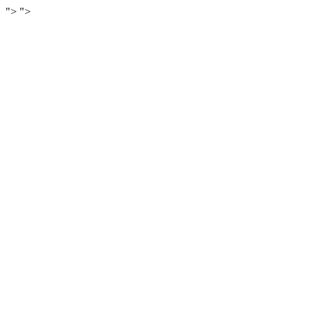
">
">