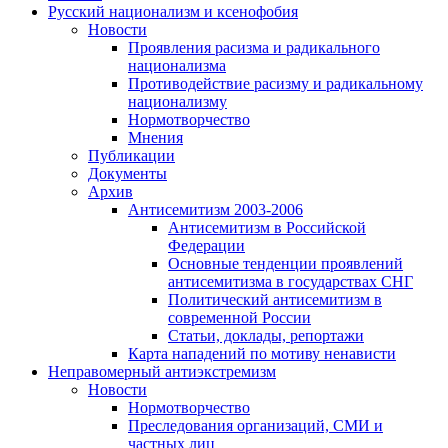
Русский национализм и ксенофобия
Новости
Проявления расизма и радикального
национализма
Противодействие расизму и радикальному
национализму
Нормотворчество
Мнения
Публикации
Документы
Архив
Антисемитизм 2003-2006
Антисемитизм в Российской
Федерации
Основные тенденции проявлений
антисемитизма в государствах СНГ
Политический антисемитизм в
современной России
Статьи, доклады, репортажи
Карта нападений по мотиву ненависти
Неправомерный антиэкстремизм
Новости
Нормотворчество
Преследования организаций, СМИ и
частных лиц