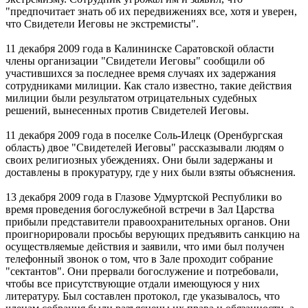
"предпочитает знать об их передвижениях все, хотя и уверен,
что Свидетели Иеговы не экстремисты".
11 декабря 2009 года в Калининске Саратовской области
члены организации "Свидетели Иеговы" сообщили об
участившихся за последнее время случаях их задержания
сотрудниками милиции. Как стало известно, такие действия
милиции были результатом отрицательных судебных
решений, вынесенных против Свидетелей Иеговы.
11 декабря 2009 года в поселке Соль-Илецк (Оренбургская
область) двое "Свидетелей Иеговы" рассказывали людям о
своих религиозных убеждениях. Они были задержаны и
доставлены в прокуратуру, где у них были взяты объяснения.
13 декабря 2009 года в Глазове Удмуртской Республики во
время проведения богослужебной встречи в Зал Царства
прибыли представители правоохранительных органов. Они
проигнорировали просьбы верующих предъявить санкцию на
осуществляемые действия и заявили, что ими был получен
телефонный звонок о том, что в Зале проходит собрание
"сектантов". Они прервали богослужение и потребовали,
чтобы все присутствующие отдали имеющуюся у них
литературу. Был составлен протокол, где указывалось, что