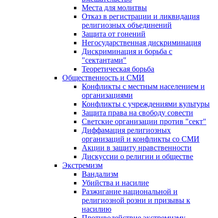
Места для молитвы
Отказ в регистрации и ликвидация
религиозных объединений
Защита от гонений
Негосударственная дискриминация
Дискриминация и борьба с
"сектантами"
Теоретическая борьба
Общественность и СМИ
Конфликты с местным населением и
организациями
Конфликты с учреждениями культуры
Защита права на свободу совести
Светские организации против "сект"
Диффамация религиозных
организаций и конфликты со СМИ
Акции в защиту нравственности
Дискуссии о религии и обществе
Экстремизм
Вандализм
Убийства и насилие
Разжигание национальной и
религиозной розни и призывы к
насилию
Противодействие экстремизму