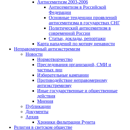
Антисемитизм 2003-2006
Антисемитизм в Российской
Федерации
Основные тенденции проявлений
антисемитизма в государствах СНГ
Политический антисемитизм в
современной России
Статьи, доклады, репортажи
Карта нападений по мотиву ненависти
Неправомерный антиэкстремизм
Новости
Нормотворчество
Преследования организаций, СМИ и
частных лиц
Избирательные кампании
Противодействие неправомерному
антиэкстремизму
Иные государственные и общественные
действия
Мнения
Публикации
Документы
Архив
Хроники фильтрации Рунета
Религия в светском обществе