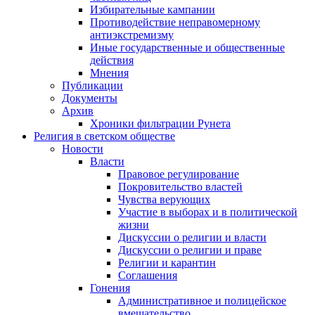
Избирательные кампании
Противодействие неправомерному
антиэкстремизму
Иные государственные и общественные
действия
Мнения
Публикации
Документы
Архив
Хроники фильтрации Рунета
Религия в светском обществе
Новости
Власти
Правовое регулирование
Покровительство властей
Чувства верующих
Участие в выборах и в политической
жизни
Дискуссии о религии и власти
Дискуссии о религии и праве
Религии и карантин
Соглашения
Гонения
Административное и полицейское
вмешательство