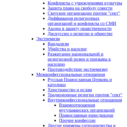
Конфликты с учреждениями культуры
Защита права на свободу совести
Светские организации против "сект"
Диффамация религиозных
организаций и конфликты со СМИ
Акции в защиту нравственности
Дискуссии о религии и обществе
Экстремизм
Вандализм
Убийства и насилие
Разжигание национальной и
религиозной розни и призывы к
насилию
Противодействие экстремизму
Межконфессиональные отношения
Русская Православная Церковь и
католики
Христианство и ислам
Традиционные религии против "сект"
Внутриконфессиональные отношения
Взаимоотношения
мусульманских организаций
Православные юрисдикции
Прочие конфессии
Другие примеры сотрудничества и