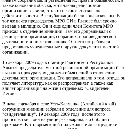
членам собрания были разъяснены их права и обязанности, а
также основания обыска, хотя члены религиозной
организации заявили, что это не соответствовало
действительности. Все публикации были конфискованы. В
тот же вечер председатель МРО СИ в Глазове был срочно
вызван в милицию. Он и еще один член Комитета МРО
приехал в отделение милиции. Там его допрашивали о
регистрации организации, собраниях, проповеднической
деятельности и пожертвованиях. От него потребовали
предоставить учредительные и другие документы местной
организации.
15 декабря 2009 года в станице Гиагинской Республики
Адыгея председатель местной религиозной организации был
вызван в прокуратуру для дачи объяснений в отношении
деятельности организации. Его допрашивали о том, откуда он
получает литературу, как ее распространяет, а также как
влияет организация на жизни отдельных "Свидетелей
Иеговы".
В начале декабря в селе Усть-Калманка (Алтайский край)
сотрудники милиции забрали в отделение для допроса
"свидетельницу". 19 декабря 2009 года, после этого
происшествия, она на улице разговаривала о библии с
прохожим. В это время к ней подъехали те же сотрудники