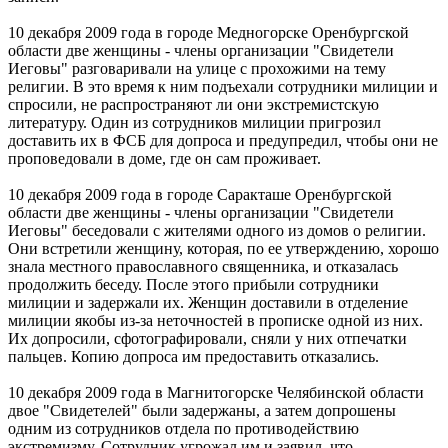
10 декабря 2009 года в городе Медногорске Оренбургской
области две женщины - члены организации "Свидетели
Иеговы" разговаривали на улице с прохожими на тему
религии. В это время к ним подъехали сотрудники милиции и
спросили, не распространяют ли они экстремистскую
литературу. Один из сотрудников милиции пригрозил
доставить их в ФСБ для допроса и предупредил, чтобы они не
проповедовали в доме, где он сам проживает.
10 декабря 2009 года в городе Саракташе Оренбургской
области две женщины - члены организации "Свидетели
Иеговы" беседовали с жителями одного из домов о религии.
Они встретили женщину, которая, по ее утверждению, хорошо
знала местного православного священника, и отказалась
продолжить беседу. После этого прибыли сотрудники
милиции и задержали их. Женщин доставили в отделение
милиции якобы из-за неточностей в прописке одной из них.
Их допросили, сфотографировали, сняли у них отпечатки
пальцев. Копию допроса им предоставить отказались.
10 декабря 2009 года в Магнитогорске Челябинской области
двое "Свидетелей" были задержаны, а затем допрошены
одним из сотрудников отдела по противодействию
экстремизму. Сотрудник угрожал им и заявил, что