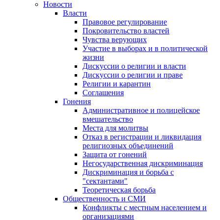
Новости
Власти
Правовое регулирование
Покровительство властей
Чувства верующих
Участие в выборах и в политической
жизни
Дискуссии о религии и власти
Дискуссии о религии и праве
Религии и карантин
Соглашения
Гонения
Административное и полицейское
вмешательство
Места для молитвы
Отказ в регистрации и ликвидация
религиозных объединений
Защита от гонений
Негосударственная дискриминация
Дискриминация и борьба с
"сектантами"
Теоретическая борьба
Общественность и СМИ
Конфликты с местным населением и
организациями