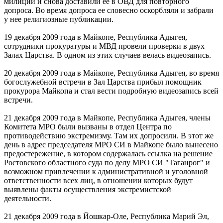
милиции и снова доставили ее в ОВД для повторного
допроса. Во время допроса ее словесно оскорбляли и забрали
у нее религиозные публикации.
19 декабря 2009 года в Майкопе, Республика Адыгея,
сотрудники прокуратуры и МВД провели проверки в двух
Залах Царства. В одном из этих случаев велась видеозапись.
20 декабря 2009 года в Майкопе, Республика Адыгея, во время
богослужебной встречи в Зал Царства прибыл помощник
прокурора Майкопа и стал вести подробную видеозапись всей
встречи.
21 декабря 2009 года в Майкопе, Республика Адыгея, члены
Комитета МРО были вызваны в отдел Центра по
противодействию экстремизму. Там их допросили. В этот же
день в адрес председателя МРО СИ в Майкопе было вынесено
предостережение, в котором содержалась ссылка на решение
Ростовского областного суда по делу МРО СИ "Таганрог" и
возможном привлечении к административной и уголовной
ответственности всех лиц, в отношении которых будут
выявлены факты осуществления экстремистской
деятельности.
21 декабря 2009 года в Йошкар-Оле, Республика Марий Эл,