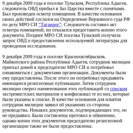
9 декабря 2009 года в поселке Тульском, Республика Адыгея,
следователь ОВД прибыл в Зал Царства вместе с понятыми.
Был произведен осмотр помещения. В качестве основания
своих действий сослался на Определение Верховного суда РФ
по делу МРО СИ
"Таганрог"
. Следователь составил акт
осмотра помещений, но отказался предоставить копию этого
документа. Позднее МРО СИ поселка Тульский получила
запрос ОВД о предоставлении используемой литературы для
проведения исследования.
9 декабря 2009 года в поселке Краснооктябрьском,
Майкопского района Республики Адыгея, сотрудник милиции
приехал домой к председателю МРО СИ и потребовал
ознакомиться с документами организации. Документы были
ему предоставлены. После этого он потребовал предъявить
имеющиеся религиозные публикации. Затем сотрудник
милиции сверил наименования этих публикаций со
списком
экстремистских материалов и конфисковал те из них, которые
были указаны в списке. В качестве основания для изъятия
сотрудник милиции заявил об указаниях со стороны
руководства. Никаких документов, подтверждающих это, он
не предъявил. Были составлены протокол и обвинение,
однако копии этих документов председателю религиозной
организации также не были предоставлены.