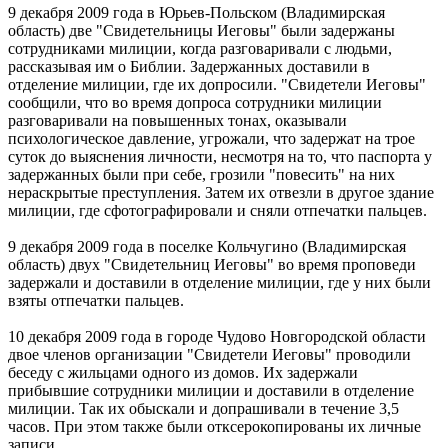
9 декабря 2009 года в Юрьев-Польском (Владимирская
область) две "Свидетельницы Иеговы" были задержаны
сотрудниками милиции, когда разговаривали с людьми,
рассказывая им о Библии. Задержанных доставили в
отделение милиции, где их допросили. "Свидетели Иеговы"
сообщили, что во время допроса сотрудники милиции
разговаривали на повышенных тонах, оказывали
психологическое давление, угрожали, что задержат на трое
суток до выяснения личности, несмотря на то, что паспорта у
задержанных были при себе, грозили "повесить" на них
нераскрытые преступления. Затем их отвезли в другое здание
милиции, где сфотографировали и сняли отпечатки пальцев.
9 декабря 2009 года в поселке Кольчугино (Владимирская
область) двух "Свидетельниц Иеговы" во время проповеди
задержали и доставили в отделение милиции, где у них были
взяты отпечатки пальцев.
10 декабря 2009 года в городе Чудово Новгородской области
двое членов организации "Свидетели Иеговы" проводили
беседу с жильцами одного из домов. Их задержали
прибывшие сотрудники милиции и доставили в отделение
милиции. Так их обыскали и допрашивали в течение 3,5
часов. При этом также были отксерокопированы их личные
записи.