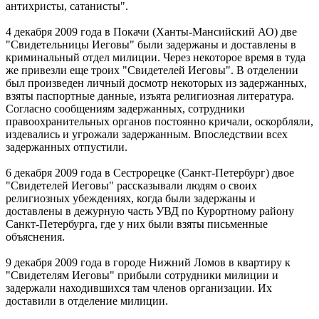
антихристы, сатанисты".
4 декабря 2009 года в Покачи (Ханты-Мансийский АО) две
"Свидетельницы Иеговы" были задержаны и доставлены в
криминальный отдел милиции. Через некоторое время в туда
же привезли еще троих "Свидетелей Иеговы". В отделении
был произведен личный досмотр некоторых из задержанных,
взяты паспортные данные, изъята религиозная литература.
Согласно сообщениям задержанных, сотрудники
правоохранительных органов постоянно кричали, оскорбляли,
издевались и угрожали задержанным. Впоследствии всех
задержанных отпустили.
6 декабря 2009 года в Сестрорецке (Санкт-Петербург) двое
"Свидетелей Иеговы" рассказывали людям о своих
религиозных убеждениях, когда были задержаны и
доставлены в дежурную часть УВД по Курортному району
Санкт-Петербурга, где у них были взяты письменные
объяснения.
9 декабря 2009 года в городе Нижний Ломов в квартиру к
"Свидетелям Иеговы" прибыли сотрудники милиции и
задержали находившихся там членов организации. Их
доставили в отделение милиции.