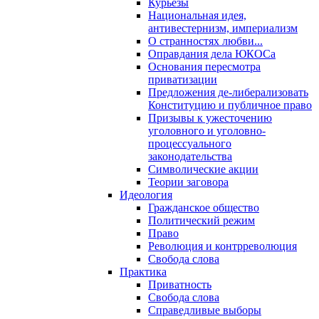
Курьезы
Национальная идея,
антивестернизм, империализм
О странностях любви...
Оправдания дела ЮКОСа
Основания пересмотра
приватизации
Предложения де-либерализовать
Конституцию и публичное право
Призывы к ужесточению
уголовного и уголовно-
процессуального
законодательства
Символические акции
Теории заговора
Идеология
Гражданское общество
Политический режим
Право
Революция и контрреволюция
Свобода слова
Практика
Приватность
Свобода слова
Справедливые выборы