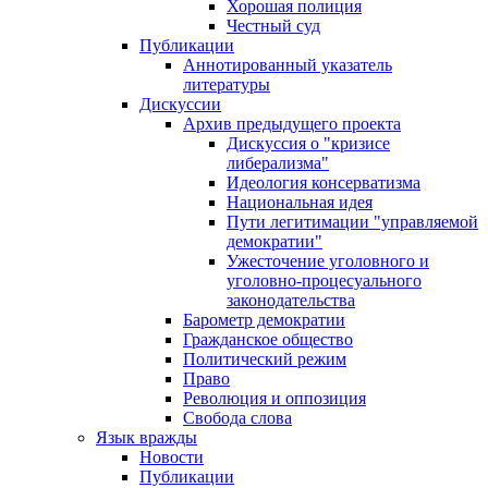
Хорошая полиция
Честный суд
Публикации
Аннотированный указатель
литературы
Дискуссии
Архив предыдущего проекта
Дискуссия о "кризисе
либерализма"
Идеология консерватизма
Национальная идея
Пути легитимации "управляемой
демократии"
Ужесточение уголовного и
уголовно-процесуального
законодательства
Барометр демократии
Гражданское общество
Политический режим
Право
Революция и оппозиция
Свобода слова
Язык вражды
Новости
Публикации