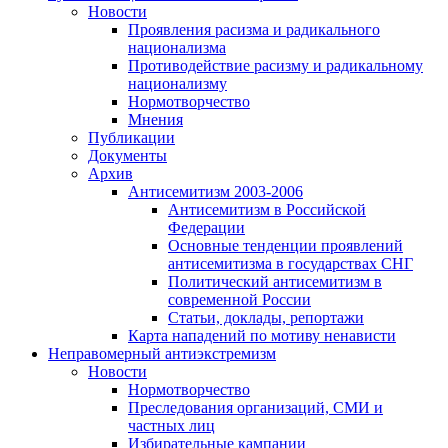
Новости
Проявления расизма и радикального
национализма
Противодействие расизму и радикальному
национализму
Нормотворчество
Мнения
Публикации
Документы
Архив
Антисемитизм 2003-2006
Антисемитизм в Российской
Федерации
Основные тенденции проявлений
антисемитизма в государствах СНГ
Политический антисемитизм в
современной России
Статьи, доклады, репортажи
Карта нападений по мотиву ненависти
Неправомерный антиэкстремизм
Новости
Нормотворчество
Преследования организаций, СМИ и
частных лиц
Избирательные кампании