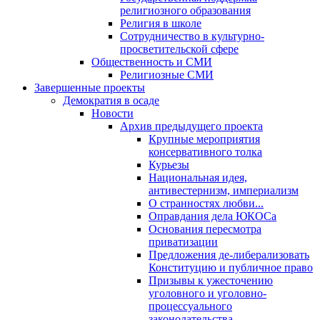
религиозного образования
Религия в школе
Сотрудничество в культурно-
просветительской сфере
Общественность и СМИ
Религиозные СМИ
Завершенные проекты
Демократия в осаде
Новости
Архив предыдущего проекта
Крупные мероприятия
консервативного толка
Курьезы
Национальная идея,
антивестернизм, империализм
О странностях любви...
Оправдания дела ЮКОСа
Основания пересмотра
приватизации
Предложения де-либерализовать
Конституцию и публичное право
Призывы к ужесточению
уголовного и уголовно-
процессуального
законодательства