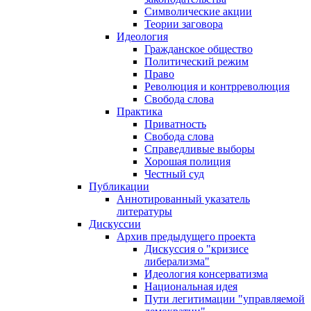
Символические акции
Теории заговора
Идеология
Гражданское общество
Политический режим
Право
Революция и контрреволюция
Свобода слова
Практика
Приватность
Свобода слова
Справедливые выборы
Хорошая полиция
Честный суд
Публикации
Аннотированный указатель
литературы
Дискуссии
Архив предыдущего проекта
Дискуссия о "кризисе
либерализма"
Идеология консерватизма
Национальная идея
Пути легитимации "управляемой