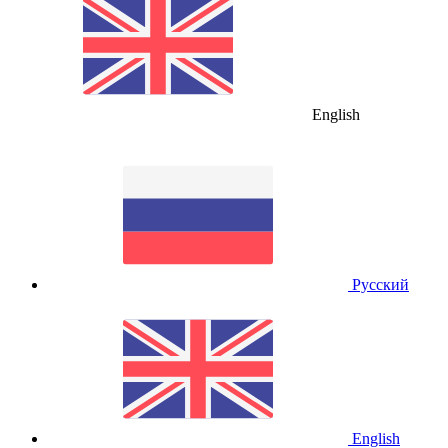
English
Русский
English