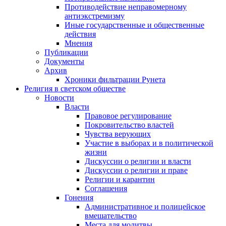
Противодействие неправомерному
антиэкстремизму
Иные государственные и общественные
действия
Мнения
Публикации
Документы
Архив
Хроники фильтрации Рунета
Религия в светском обществе
Новости
Власти
Правовое регулирование
Покровительство властей
Чувства верующих
Участие в выборах и в политической
жизни
Дискуссии о религии и власти
Дискуссии о религии и праве
Религии и карантин
Соглашения
Гонения
Административное и полицейское
вмешательство
Места для молитвы