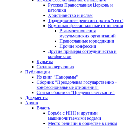
Русская Православная Церковь и
католики
Христианство и ислам
Традиционные религии против "сект"
Внутриконфессиональные отношения
Взаимоотношения
мусульманских организаций
Православные юрисдикции
Прочие конфессии
Другие примеры сотрудничества и
конфликтов
Курьезы
Сколько верующих
Публикации
Из книг "Панорамы"
Сборник "Преодолевая государственно -
конфессиональные отношения"
Статьи сборника "Пределы светскости"
Документы
Архив
Власть
Борьба с ИНН и другими
машиночитаемыми кодами
Место религии в обществе в целом