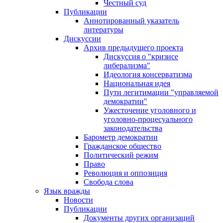
Честный суд
Публикации
Аннотированный указатель
литературы
Дискуссии
Архив предыдущего проекта
Дискуссия о "кризисе
либерализма"
Идеология консерватизма
Национальная идея
Пути легитимации "управляемой
демократии"
Ужесточение уголовного и
уголовно-процесуального
законодательства
Барометр демократии
Гражданское общество
Политический режим
Право
Революция и оппозиция
Свобода слова
Язык вражды
Новости
Публикации
Документы других организаций