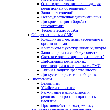
Отказ в регистрации и ликвидация
религиозных объединений
Защита от гонений
Негосударственная дискриминация
Дискриминация и борьба с
"сектантами"
Теоретическая борьба
Общественность и СМИ
Конфликты с местным населением и
организациями
Конфликты с учреждениями культуры
Защита права на свободу совести
Светские организации против "сект"
Диффамация религиозных
организаций и конфликты со СМИ
Акции в защиту нравственности
Дискуссии о религии и обществе
Экстремизм
Вандализм
Убийства и насилие
Разжигание национальной и
религиозной розни и призывы к
насилию
Противодействие экстремизму
Межконфессиональные отношения