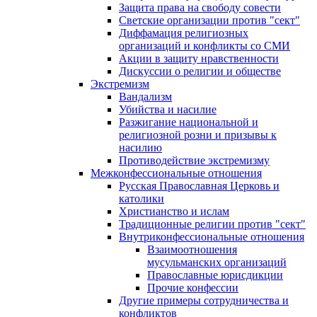
Защита права на свободу совести
Светские организации против "сект"
Диффамация религиозных
организаций и конфликты со СМИ
Акции в защиту нравственности
Дискуссии о религии и обществе
Экстремизм
Вандализм
Убийства и насилие
Разжигание национальной и
религиозной розни и призывы к
насилию
Противодействие экстремизму
Межконфессиональные отношения
Русская Православная Церковь и
католики
Христианство и ислам
Традиционные религии против "сект"
Внутриконфессиональные отношения
Взаимоотношения
мусульманских организаций
Православные юрисдикции
Прочие конфессии
Другие примеры сотрудничества и
конфликтов