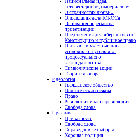
Национальная идея,
антивестернизм, империализм
О странностях любви...
Оправдания дела ЮКОСа
Основания пересмотра
приватизации
Предложения де-либерализовать
Конституцию и публичное право
Призывы к ужесточению
уголовного и уголовно-
процессуального
законодательства
Символические акции
Теории заговора
Идеология
Гражданское общество
Политический режим
Право
Революция и контрреволюция
Свобода слова
Практика
Приватность
Свобода слова
Справедливые выборы
Хорошая полиция