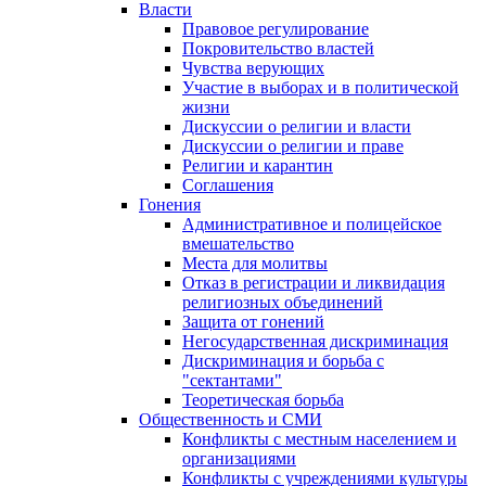
Власти
Правовое регулирование
Покровительство властей
Чувства верующих
Участие в выборах и в политической
жизни
Дискуссии о религии и власти
Дискуссии о религии и праве
Религии и карантин
Соглашения
Гонения
Административное и полицейское
вмешательство
Места для молитвы
Отказ в регистрации и ликвидация
религиозных объединений
Защита от гонений
Негосударственная дискриминация
Дискриминация и борьба с
"сектантами"
Теоретическая борьба
Общественность и СМИ
Конфликты с местным населением и
организациями
Конфликты с учреждениями культуры