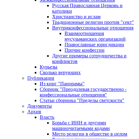
Русская Православная Церковь и
католики
Христианство и ислам
Традиционные религии против "сект"
Внутриконфессиональные отношения
Взаимоотношения
мусульманских организаций
Православные юрисдикции
Прочие конфессии
Другие примеры сотрудничества и
конфликтов
Курьезы
Сколько верующих
Публикации
Из книг "Панорамы"
Сборник "Преодолевая государственно -
конфессиональные отношения"
Статьи сборника "Пределы светскости"
Документы
Архив
Власть
Борьба с ИНН и другими
машиночитаемыми кодами
Место религии в обществе в целом