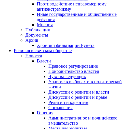
Противодействие неправомерному
антиэкстремизму
Иные государственные и общественные
действия
Мнения
Публикации
Документы
Архив
Хроники фильтрации Рунета
Религия в светском обществе
Новости
Власти
Правовое регулирование
Покровительство властей
Чувства верующих
Участие в выборах и в политической
жизни
Дискуссии о религии и власти
Дискуссии о религии и праве
Религии и карантин
Соглашения
Гонения
Административное и полицейское
вмешательство
Места для молитвы