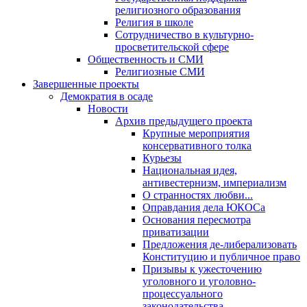
религиозного образования
Религия в школе
Сотрудничество в культурно-
просветительской сфере
Общественность и СМИ
Религиозные СМИ
Завершенные проекты
Демократия в осаде
Новости
Архив предыдущего проекта
Крупные мероприятия
консервативного толка
Курьезы
Национальная идея,
антивестернизм, империализм
О странностях любви...
Оправдания дела ЮКОСа
Основания пересмотра
приватизации
Предложения де-либерализовать
Конституцию и публичное право
Призывы к ужесточению
уголовного и уголовно-
процессуального
законодательства