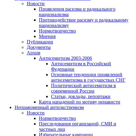
Новости
Проявления расизма и радикального
национализма
Противодействие расизму и радикальному
национализму
Нормотворчество
Мнения
Публикации
Документы
Архив
Антисемитизм 2003-2006
Антисемитизм в Российской
Федерации
Основные тенденции проявлений
антисемитизма в государствах СНГ
Политический антисемитизм в
современной России
Статьи, доклады, репортажи
Карта нападений по мотиву ненависти
Неправомерный антиэкстремизм
Новости
Нормотворчество
Преследования организаций, СМИ и
частных лиц
Избирательные кампании