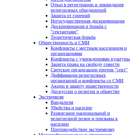
Отказ в регистрации и ликвидация
религиозных объединений
Защита от гонений
Негосударственная дискриминация
Дискриминация и борьба с
"сектантами"
Теоретическая борьба
Общественность и СМИ
Конфликты с местным населением и
организациями
Конфликты с учреждениями культуры
Защита права на свободу совести
Светские организации против "сект"
Диффамация религиозных
организаций и конфликты со СМИ
Акции в защиту нравственности
Дискуссии о религии и обществе
Экстремизм
Вандализм
Убийства и насилие
Разжигание национальной и
религиозной розни и призывы к
насилию
Противодействие экстремизму
Межконфессиональные отношения