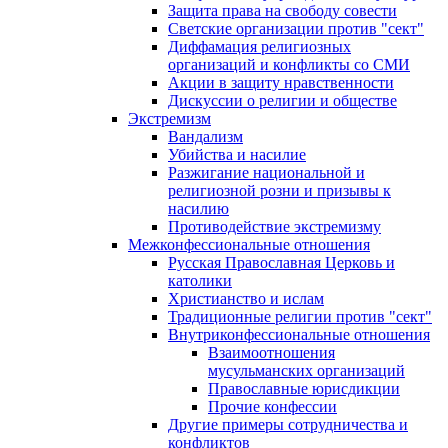
Защита права на свободу совести
Светские организации против "сект"
Диффамация религиозных
организаций и конфликты со СМИ
Акции в защиту нравственности
Дискуссии о религии и обществе
Экстремизм
Вандализм
Убийства и насилие
Разжигание национальной и
религиозной розни и призывы к
насилию
Противодействие экстремизму
Межконфессиональные отношения
Русская Православная Церковь и
католики
Христианство и ислам
Традиционные религии против "сект"
Внутриконфессиональные отношения
Взаимоотношения
мусульманских организаций
Православные юрисдикции
Прочие конфессии
Другие примеры сотрудничества и
конфликтов