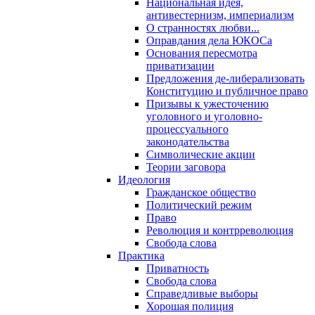
Национальная идея,
антивестернизм, империализм
О странностях любви...
Оправдания дела ЮКОСа
Основания пересмотра
приватизации
Предложения де-либерализовать
Конституцию и публичное право
Призывы к ужесточению
уголовного и уголовно-
процессуального
законодательства
Символические акции
Теории заговора
Идеология
Гражданское общество
Политический режим
Право
Революция и контрреволюция
Свобода слова
Практика
Приватность
Свобода слова
Справедливые выборы
Хорошая полиция