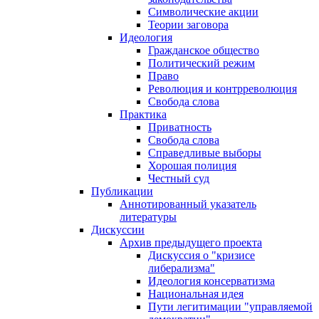
Символические акции
Теории заговора
Идеология
Гражданское общество
Политический режим
Право
Революция и контрреволюция
Свобода слова
Практика
Приватность
Свобода слова
Справедливые выборы
Хорошая полиция
Честный суд
Публикации
Аннотированный указатель
литературы
Дискуссии
Архив предыдущего проекта
Дискуссия о "кризисе
либерализма"
Идеология консерватизма
Национальная идея
Пути легитимации "управляемой