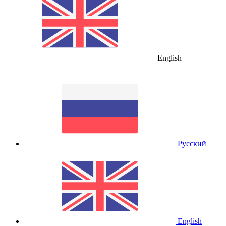
English
Русский
English