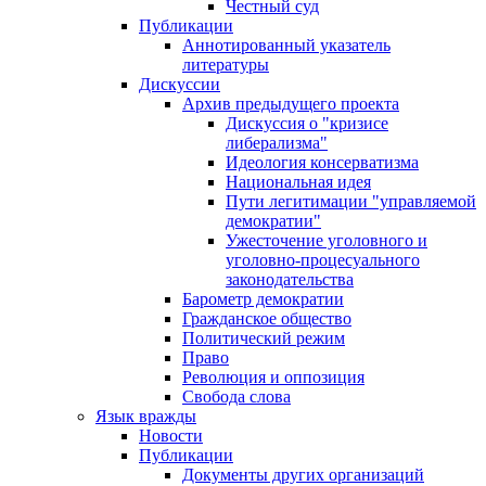
Честный суд
Публикации
Аннотированный указатель
литературы
Дискуссии
Архив предыдущего проекта
Дискуссия о "кризисе
либерализма"
Идеология консерватизма
Национальная идея
Пути легитимации "управляемой
демократии"
Ужесточение уголовного и
уголовно-процесуального
законодательства
Барометр демократии
Гражданское общество
Политический режим
Право
Революция и оппозиция
Свобода слова
Язык вражды
Новости
Публикации
Документы других организаций