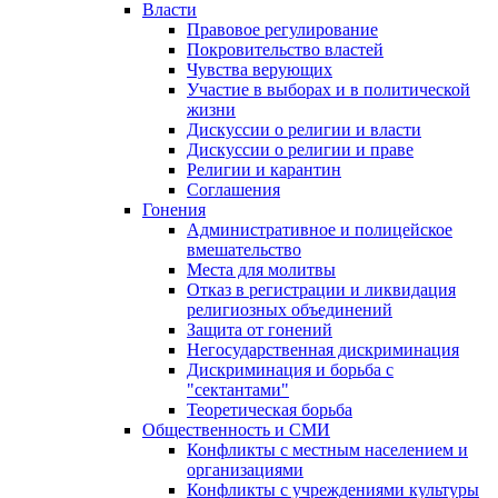
Власти
Правовое регулирование
Покровительство властей
Чувства верующих
Участие в выборах и в политической
жизни
Дискуссии о религии и власти
Дискуссии о религии и праве
Религии и карантин
Соглашения
Гонения
Административное и полицейское
вмешательство
Места для молитвы
Отказ в регистрации и ликвидация
религиозных объединений
Защита от гонений
Негосударственная дискриминация
Дискриминация и борьба с
"сектантами"
Теоретическая борьба
Общественность и СМИ
Конфликты с местным населением и
организациями
Конфликты с учреждениями культуры