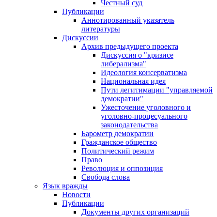
Честный суд
Публикации
Аннотированный указатель
литературы
Дискуссии
Архив предыдущего проекта
Дискуссия о "кризисе
либерализма"
Идеология консерватизма
Национальная идея
Пути легитимации "управляемой
демократии"
Ужесточение уголовного и
уголовно-процесуального
законодательства
Барометр демократии
Гражданское общество
Политический режим
Право
Революция и оппозиция
Свобода слова
Язык вражды
Новости
Публикации
Документы других организаций