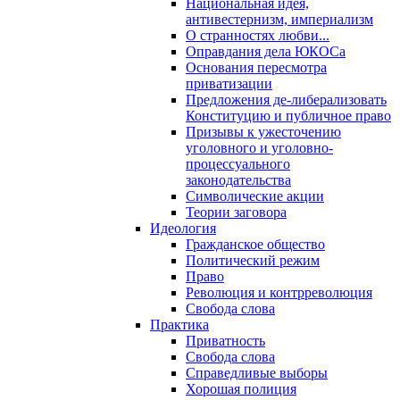
Национальная идея,
антивестернизм, империализм
О странностях любви...
Оправдания дела ЮКОСа
Основания пересмотра
приватизации
Предложения де-либерализовать
Конституцию и публичное право
Призывы к ужесточению
уголовного и уголовно-
процессуального
законодательства
Символические акции
Теории заговора
Идеология
Гражданское общество
Политический режим
Право
Революция и контрреволюция
Свобода слова
Практика
Приватность
Свобода слова
Справедливые выборы
Хорошая полиция