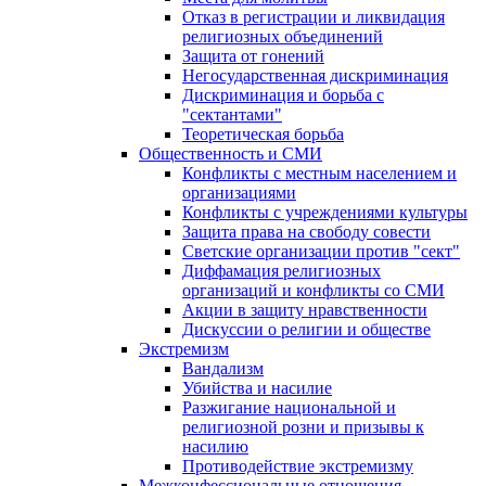
Отказ в регистрации и ликвидация
религиозных объединений
Защита от гонений
Негосударственная дискриминация
Дискриминация и борьба с
"сектантами"
Теоретическая борьба
Общественность и СМИ
Конфликты с местным населением и
организациями
Конфликты с учреждениями культуры
Защита права на свободу совести
Светские организации против "сект"
Диффамация религиозных
организаций и конфликты со СМИ
Акции в защиту нравственности
Дискуссии о религии и обществе
Экстремизм
Вандализм
Убийства и насилие
Разжигание национальной и
религиозной розни и призывы к
насилию
Противодействие экстремизму
Межконфессиональные отношения