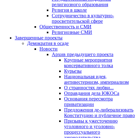
религиозного образования
Религия в школе
Сотрудничество в культурно-
просветительской сфере
Общественность и СМИ
Религиозные СМИ
Завершенные проекты
Демократия в осаде
Новости
Архив предыдущего проекта
Крупные мероприятия
консервативного толка
Курьезы
Национальная идея,
антивестернизм, империализм
О странностях любви...
Оправдания дела ЮКОСа
Основания пересмотра
приватизации
Предложения де-либерализовать
Конституцию и публичное право
Призывы к ужесточению
уголовного и уголовно-
процессуального
законодательства