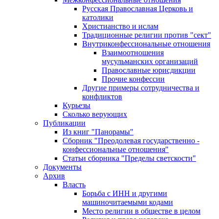
Русская Православная Церковь и
католики
Христианство и ислам
Традиционные религии против "сект"
Внутриконфессиональные отношения
Взаимоотношения
мусульманских организаций
Православные юрисдикции
Прочие конфессии
Другие примеры сотрудничества и
конфликтов
Курьезы
Сколько верующих
Публикации
Из книг "Панорамы"
Сборник "Преодолевая государственно -
конфессиональные отношения"
Статьи сборника "Пределы светскости"
Документы
Архив
Власть
Борьба с ИНН и другими
машиночитаемыми кодами
Место религии в обществе в целом