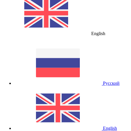
English
Русский
English