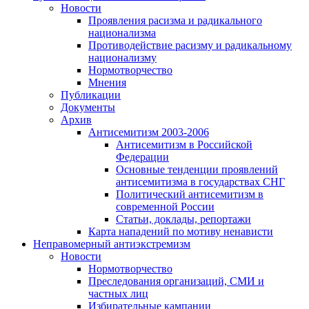
Новости
Проявления расизма и радикального
национализма
Противодействие расизму и радикальному
национализму
Нормотворчество
Мнения
Публикации
Документы
Архив
Антисемитизм 2003-2006
Антисемитизм в Российской
Федерации
Основные тенденции проявлений
антисемитизма в государствах СНГ
Политический антисемитизм в
современной России
Статьи, доклады, репортажи
Карта нападений по мотиву ненависти
Неправомерный антиэкстремизм
Новости
Нормотворчество
Преследования организаций, СМИ и
частных лиц
Избирательные кампании