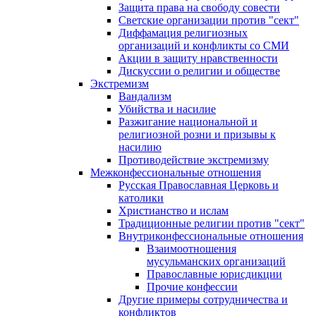
Защита права на свободу совести
Светские организации против "сект"
Диффамация религиозных
организаций и конфликты со СМИ
Акции в защиту нравственности
Дискуссии о религии и обществе
Экстремизм
Вандализм
Убийства и насилие
Разжигание национальной и
религиозной розни и призывы к
насилию
Противодействие экстремизму
Межконфессиональные отношения
Русская Православная Церковь и
католики
Христианство и ислам
Традиционные религии против "сект"
Внутриконфессиональные отношения
Взаимоотношения
мусульманских организаций
Православные юрисдикции
Прочие конфессии
Другие примеры сотрудничества и
конфликтов