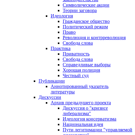
Символические акции
Теории заговора
Идеология
Гражданское общество
Политический режим
Право
Революция и контрреволюция
Свобода слова
Практика
Приватность
Свобода слова
Справедливые выборы
Хорошая полиция
Честный суд
Публикации
Аннотированный указатель
литературы
Дискуссии
Архив предыдущего проекта
Дискуссия о "кризисе
либерализма"
Идеология консерватизма
Национальная идея
Пути легитимации "управляемой