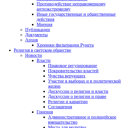
Противодействие неправомерному
антиэкстремизму
Иные государственные и общественные
действия
Мнения
Публикации
Документы
Архив
Хроники фильтрации Рунета
Религия в светском обществе
Новости
Власти
Правовое регулирование
Покровительство властей
Чувства верующих
Участие в выборах и в политической
жизни
Дискуссии о религии и власти
Дискуссии о религии и праве
Религии и карантин
Соглашения
Гонения
Административное и полицейское
вмешательство
Места для молитвы