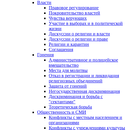
Власти
Правовое регулирование
Покровительство властей
Чувства верующих
Участие в выборах и в политической
жизни
Дискуссии о религии и власти
Дискуссии о религии и праве
Религии и карантин
Соглашения
Гонения
Административное и полицейское
вмешательство
Места для молитвы
Отказ в регистрации и ликвидация
религиозных объединений
Защита от гонений
Негосударственная дискриминация
Дискриминация и борьба с
"сектантами"
Теоретическая борьба
Общественность и СМИ
Конфликты с местным населением и
организациями
Конфликты с учреждениями культуры