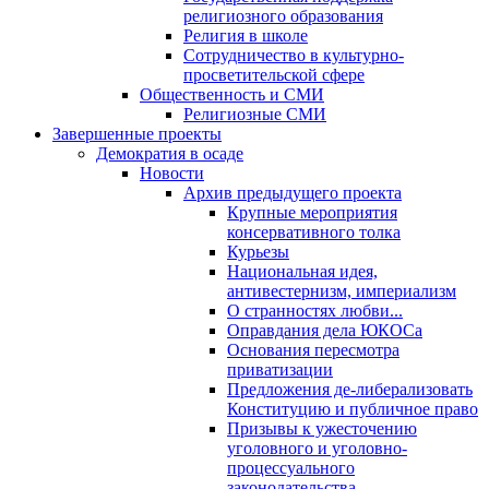
религиозного образования
Религия в школе
Сотрудничество в культурно-
просветительской сфере
Общественность и СМИ
Религиозные СМИ
Завершенные проекты
Демократия в осаде
Новости
Архив предыдущего проекта
Крупные мероприятия
консервативного толка
Курьезы
Национальная идея,
антивестернизм, империализм
О странностях любви...
Оправдания дела ЮКОСа
Основания пересмотра
приватизации
Предложения де-либерализовать
Конституцию и публичное право
Призывы к ужесточению
уголовного и уголовно-
процессуального
законодательства