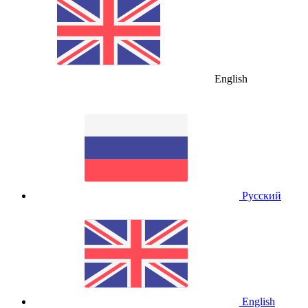
English
Русский
English