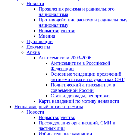
Новости
Проявления расизма и радикального
национализма
Противодействие расизму и радикальному
национализму
Нормотворчество
Мнения
Публикации
Документы
Архив
Антисемитизм 2003-2006
Антисемитизм в Российской
Федерации
Основные тенденции проявлений
антисемитизма в государствах СНГ
Политический антисемитизм в
современной России
Статьи, доклады, репортажи
Карта нападений по мотиву ненависти
Неправомерный антиэкстремизм
Новости
Нормотворчество
Преследования организаций, СМИ и
частных лиц
Избирательные кампании