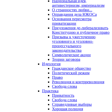
Национальная идея,
антивестернизм, империализм
О странностях любви...
Оправдания дела ЮКОСа
Основания пересмотра
приватизации
Предложения де-либерализовать
Конституцию и публичное право
Призывы к ужесточению
уголовного и уголовно-
процессуального
законодательства
Символические акции
Теории заговора
Идеология
Гражданское общество
Политический режим
Право
Революция и контрреволюция
Свобода слова
Практика
Приватность
Свобода слова
Справедливые выборы
Хорошая полиция