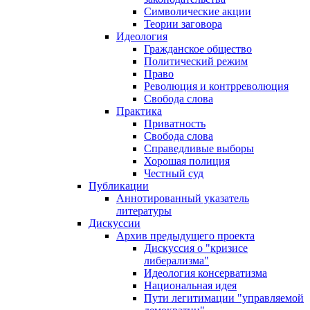
Символические акции
Теории заговора
Идеология
Гражданское общество
Политический режим
Право
Революция и контрреволюция
Свобода слова
Практика
Приватность
Свобода слова
Справедливые выборы
Хорошая полиция
Честный суд
Публикации
Аннотированный указатель
литературы
Дискуссии
Архив предыдущего проекта
Дискуссия о "кризисе
либерализма"
Идеология консерватизма
Национальная идея
Пути легитимации "управляемой