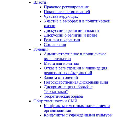
Власти
Правовое регулирование
Покровительство властей
Чувства верующих
Участие в выборах и в политической
жизни
Дискуссии о религии и власти
Дискуссии о религии и праве
Религии и карантин
Соглашения
Гонения
Административное и полицейское
вмешательство
Места для молитвы
Отказ в регистрации и ликвидация
религиозных объединений
Защита от гонений
Негосударственная дискриминация
Дискриминация и борьба с
"сектантами"
Теоретическая борьба
Общественность и СМИ
Конфликты с местным населением и
организациями
Конфликты с учреждениями культуры