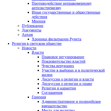
Противодействие неправомерному
антиэкстремизму
Иные государственные и общественные
действия
Мнения
Публикации
Документы
Архив
Хроники фильтрации Рунета
Религия в светском обществе
Новости
Власти
Правовое регулирование
Покровительство властей
Чувства верующих
Участие в выборах и в политической
жизни
Дискуссии о религии и власти
Дискуссии о религии и праве
Религии и карантин
Соглашения
Гонения
Административное и полицейское
вмешательство
Места для молитвы