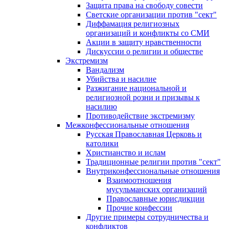
Защита права на свободу совести
Светские организации против "сект"
Диффамация религиозных
организаций и конфликты со СМИ
Акции в защиту нравственности
Дискуссии о религии и обществе
Экстремизм
Вандализм
Убийства и насилие
Разжигание национальной и
религиозной розни и призывы к
насилию
Противодействие экстремизму
Межконфессиональные отношения
Русская Православная Церковь и
католики
Христианство и ислам
Традиционные религии против "сект"
Внутриконфессиональные отношения
Взаимоотношения
мусульманских организаций
Православные юрисдикции
Прочие конфессии
Другие примеры сотрудничества и
конфликтов