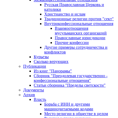
Русская Православная Церковь и
католики
Христианство и ислам
Традиционные религии против "сект"
Внутриконфессиональные отношения
Взаимоотношения
мусульманских организаций
Православные юрисдикции
Прочие конфессии
Другие примеры сотрудничества и
конфликтов
Курьезы
Сколько верующих
Публикации
Из книг "Панорамы"
Сборник "Преодолевая государственно -
конфессиональные отношения"
Статьи сборника "Пределы светскости"
Документы
Архив
Власть
Борьба с ИНН и другими
машиночитаемыми кодами
Место религии в обществе в целом