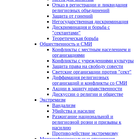
Отказ в регистрации и ликвидация
религиозных объединений
Защита от гонений
Негосударственная дискриминация
Дискриминация и борьба с
"сектантами"
Теоретическая борьба
Общественность и СМИ
Конфликты с местным населением и
организациями
Конфликты с учреждениями культуры
Защита права на свободу совести
Светские организации против "сект"
Диффамация религиозных
организаций и конфликты со СМИ
Акции в защиту нравственности
Дискуссии о религии и обществе
Экстремизм
Вандализм
Убийства и насилие
Разжигание национальной и
религиозной розни и призывы к
насилию
Противодействие экстремизму
Межконфессиональные отношения