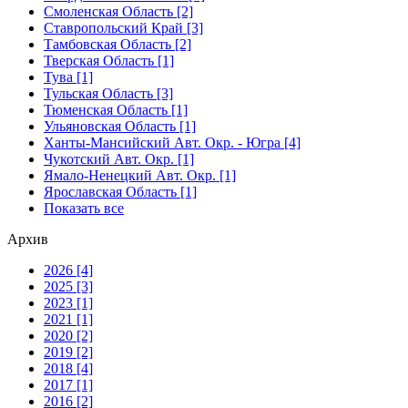
Смоленская Область [2]
Ставропольский Край [3]
Тамбовская Область [2]
Тверская Область [1]
Тува [1]
Тульская Область [3]
Тюменская Область [1]
Ульяновская Область [1]
Ханты-Мансийский Авт. Окр. - Югра [4]
Чукотский Авт. Окр. [1]
Ямало-Ненецкий Авт. Окр. [1]
Ярославская Область [1]
Показать все
Архив
2026 [4]
2025 [3]
2023 [1]
2021 [1]
2020 [2]
2019 [2]
2018 [4]
2017 [1]
2016 [2]