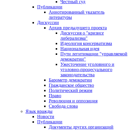
Честный суд
Публикации
Аннотированный указатель
литературы
Дискуссии
Архив предыдущего проекта
Дискуссия о "кризисе
либерализма"
Идеология консерватизма
Национальная идея
Пути легитимации "управляемой
демократии"
Ужесточение уголовного и
уголовно-процесуального
законодательства
Барометр демократии
Гражданское общество
Политический режим
Право
Революция и оппозиция
Свобода слова
Язык вражды
Новости
Публикации
Документы других организаций