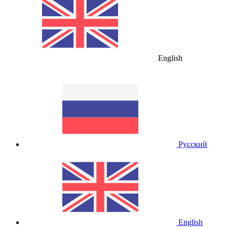
English
Русский
English