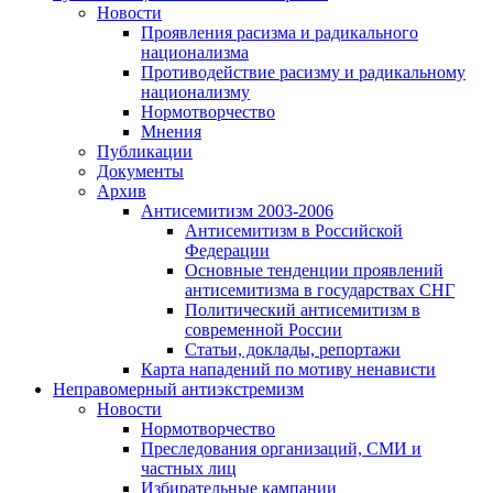
Новости
Проявления расизма и радикального
национализма
Противодействие расизму и радикальному
национализму
Нормотворчество
Мнения
Публикации
Документы
Архив
Антисемитизм 2003-2006
Антисемитизм в Российской
Федерации
Основные тенденции проявлений
антисемитизма в государствах СНГ
Политический антисемитизм в
современной России
Статьи, доклады, репортажи
Карта нападений по мотиву ненависти
Неправомерный антиэкстремизм
Новости
Нормотворчество
Преследования организаций, СМИ и
частных лиц
Избирательные кампании