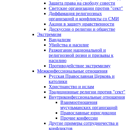
Защита права на свободу совести
Светские организации против "сект"
Диффамация религиозных
организаций и конфликты со СМИ
Акции в защиту нравственности
Дискуссии о религии и обществе
Экстремизм
Вандализм
Убийства и насилие
Разжигание национальной и
религиозной розни и призывы к
насилию
Противодействие экстремизму
Межконфессиональные отношения
Русская Православная Церковь и
католики
Христианство и ислам
Традиционные религии против "сект"
Внутриконфессиональные отношения
Взаимоотношения
мусульманских организаций
Православные юрисдикции
Прочие конфессии
Другие примеры сотрудничества и
конфликтов