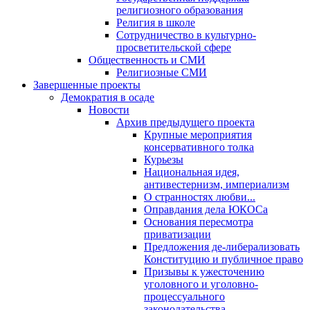
религиозного образования
Религия в школе
Сотрудничество в культурно-
просветительской сфере
Общественность и СМИ
Религиозные СМИ
Завершенные проекты
Демократия в осаде
Новости
Архив предыдущего проекта
Крупные мероприятия
консервативного толка
Курьезы
Национальная идея,
антивестернизм, империализм
О странностях любви...
Оправдания дела ЮКОСа
Основания пересмотра
приватизации
Предложения де-либерализовать
Конституцию и публичное право
Призывы к ужесточению
уголовного и уголовно-
процессуального
законодательства