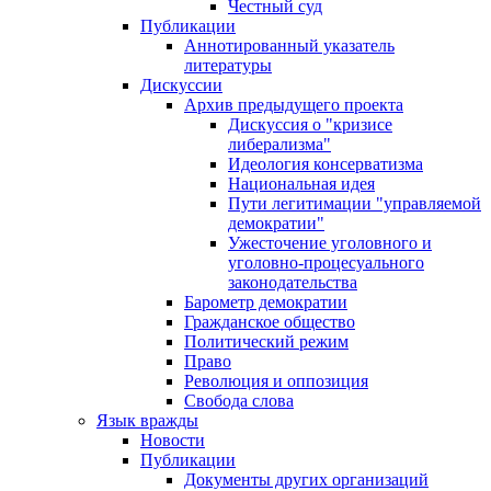
Честный суд
Публикации
Аннотированный указатель
литературы
Дискуссии
Архив предыдущего проекта
Дискуссия о "кризисе
либерализма"
Идеология консерватизма
Национальная идея
Пути легитимации "управляемой
демократии"
Ужесточение уголовного и
уголовно-процесуального
законодательства
Барометр демократии
Гражданское общество
Политический режим
Право
Революция и оппозиция
Свобода слова
Язык вражды
Новости
Публикации
Документы других организаций