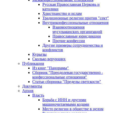
Русская Православная Церковь и
католики
Христианство и ислам
Традиционные религии против "сект"
Внутриконфессиональные отношения
Взаимоотношения
мусульманских организаций
Православные юрисдикции
Прочие конфессии
Другие примеры сотрудничества и
конфликтов
Курьезы
Сколько верующих
Публикации
Из книг "Панорамы"
Сборник "Преодолевая государственно -
конфессиональные отношения"
Статьи сборника "Пределы светскости"
Документы
Архив
Власть
Борьба с ИНН и другими
машиночитаемыми кодами
Место религии в обществе в целом