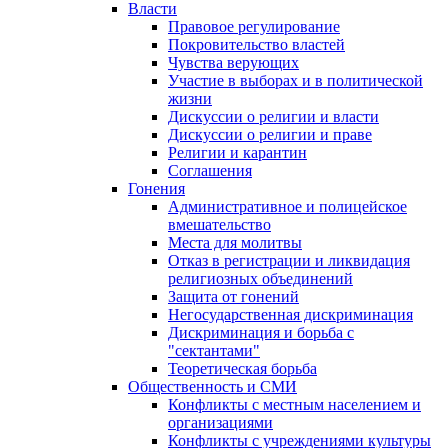
Власти
Правовое регулирование
Покровительство властей
Чувства верующих
Участие в выборах и в политической
жизни
Дискуссии о религии и власти
Дискуссии о религии и праве
Религии и карантин
Соглашения
Гонения
Административное и полицейское
вмешательство
Места для молитвы
Отказ в регистрации и ликвидация
религиозных объединений
Защита от гонений
Негосударственная дискриминация
Дискриминация и борьба с
"сектантами"
Теоретическая борьба
Общественность и СМИ
Конфликты с местным населением и
организациями
Конфликты с учреждениями культуры