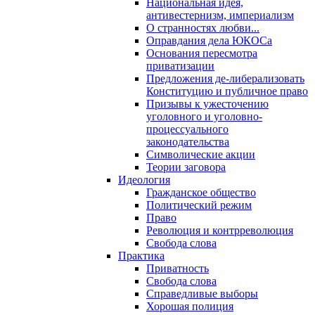
Национальная идея,
антивестернизм, империализм
О странностях любви...
Оправдания дела ЮКОСа
Основания пересмотра
приватизации
Предложения де-либерализовать
Конституцию и публичное право
Призывы к ужесточению
уголовного и уголовно-
процессуального
законодательства
Символические акции
Теории заговора
Идеология
Гражданское общество
Политический режим
Право
Революция и контрреволюция
Свобода слова
Практика
Приватность
Свобода слова
Справедливые выборы
Хорошая полиция