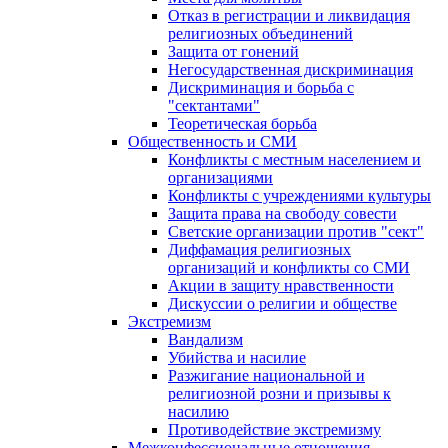
Отказ в регистрации и ликвидация
религиозных объединений
Защита от гонений
Негосударственная дискриминация
Дискриминация и борьба с
"сектантами"
Теоретическая борьба
Общественность и СМИ
Конфликты с местным населением и
организациями
Конфликты с учреждениями культуры
Защита права на свободу совести
Светские организации против "сект"
Диффамация религиозных
организаций и конфликты со СМИ
Акции в защиту нравственности
Дискуссии о религии и обществе
Экстремизм
Вандализм
Убийства и насилие
Разжигание национальной и
религиозной розни и призывы к
насилию
Противодействие экстремизму
Межконфессиональные отношения