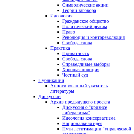
Символические акции
Теории заговора
Идеология
Гражданское общество
Политический режим
Право
Революция и контрреволюция
Свобода слова
Практика
Приватность
Свобода слова
Справедливые выборы
Хорошая полиция
Честный суд
Публикации
Аннотированный указатель
литературы
Дискуссии
Архив предыдущего проекта
Дискуссия о "кризисе
либерализма"
Идеология консерватизма
Национальная идея
Пути легитимации "управляемой