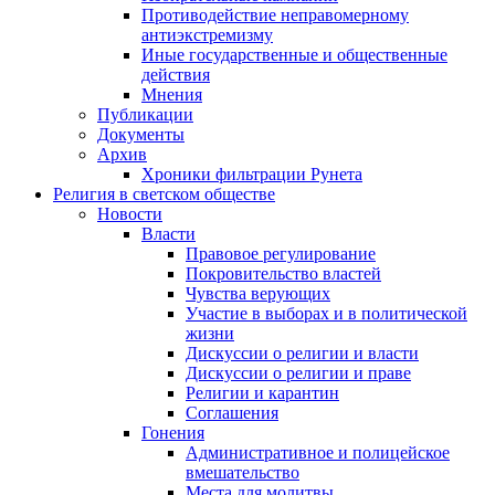
Противодействие неправомерному
антиэкстремизму
Иные государственные и общественные
действия
Мнения
Публикации
Документы
Архив
Хроники фильтрации Рунета
Религия в светском обществе
Новости
Власти
Правовое регулирование
Покровительство властей
Чувства верующих
Участие в выборах и в политической
жизни
Дискуссии о религии и власти
Дискуссии о религии и праве
Религии и карантин
Соглашения
Гонения
Административное и полицейское
вмешательство
Места для молитвы