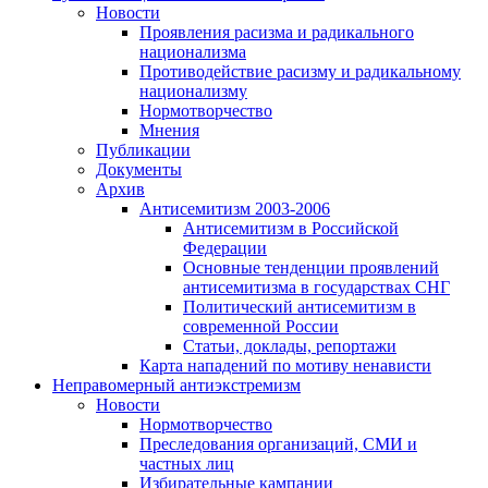
Новости
Проявления расизма и радикального
национализма
Противодействие расизму и радикальному
национализму
Нормотворчество
Мнения
Публикации
Документы
Архив
Антисемитизм 2003-2006
Антисемитизм в Российской
Федерации
Основные тенденции проявлений
антисемитизма в государствах СНГ
Политический антисемитизм в
современной России
Статьи, доклады, репортажи
Карта нападений по мотиву ненависти
Неправомерный антиэкстремизм
Новости
Нормотворчество
Преследования организаций, СМИ и
частных лиц
Избирательные кампании