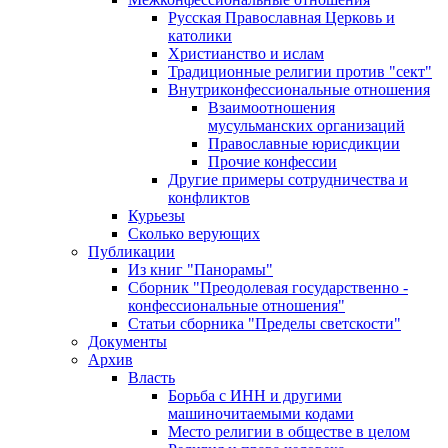
Русская Православная Церковь и
католики
Христианство и ислам
Традиционные религии против "сект"
Внутриконфессиональные отношения
Взаимоотношения
мусульманских организаций
Православные юрисдикции
Прочие конфессии
Другие примеры сотрудничества и
конфликтов
Курьезы
Сколько верующих
Публикации
Из книг "Панорамы"
Сборник "Преодолевая государственно -
конфессиональные отношения"
Статьи сборника "Пределы светскости"
Документы
Архив
Власть
Борьба с ИНН и другими
машиночитаемыми кодами
Место религии в обществе в целом