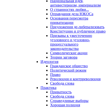
Национальная идея,
антивестернизм, империализм
О странностях любви...
Оправдания дела ЮКОСа
Основания пересмотра
приватизации
Предложения де-либерализовать
Конституцию и публичное право
Призывы к ужесточению
уголовного и уголовно-
процессуального
законодательства
Символические акции
Теории заговора
Идеология
Гражданское общество
Политический режим
Право
Революция и контрреволюция
Свобода слова
Практика
Приватность
Свобода слова
Справедливые выборы
Хорошая полиция