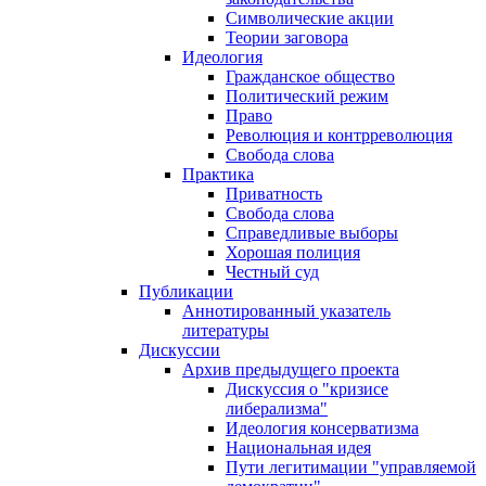
Символические акции
Теории заговора
Идеология
Гражданское общество
Политический режим
Право
Революция и контрреволюция
Свобода слова
Практика
Приватность
Свобода слова
Справедливые выборы
Хорошая полиция
Честный суд
Публикации
Аннотированный указатель
литературы
Дискуссии
Архив предыдущего проекта
Дискуссия о "кризисе
либерализма"
Идеология консерватизма
Национальная идея
Пути легитимации "управляемой