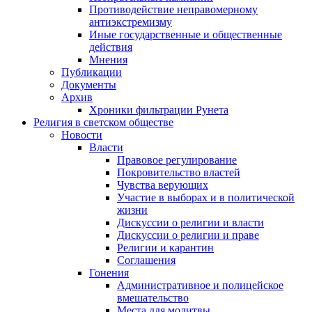
Противодействие неправомерному
антиэкстремизму
Иные государственные и общественные
действия
Мнения
Публикации
Документы
Архив
Хроники фильтрации Рунета
Религия в светском обществе
Новости
Власти
Правовое регулирование
Покровительство властей
Чувства верующих
Участие в выборах и в политической
жизни
Дискуссии о религии и власти
Дискуссии о религии и праве
Религии и карантин
Соглашения
Гонения
Административное и полицейское
вмешательство
Места для молитвы