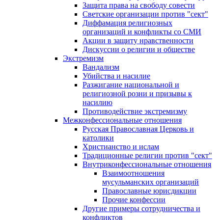
Защита права на свободу совести
Светские организации против "сект"
Диффамация религиозных
организаций и конфликты со СМИ
Акции в защиту нравственности
Дискуссии о религии и обществе
Экстремизм
Вандализм
Убийства и насилие
Разжигание национальной и
религиозной розни и призывы к
насилию
Противодействие экстремизму
Межконфессиональные отношения
Русская Православная Церковь и
католики
Христианство и ислам
Традиционные религии против "сект"
Внутриконфессиональные отношения
Взаимоотношения
мусульманских организаций
Православные юрисдикции
Прочие конфессии
Другие примеры сотрудничества и
конфликтов