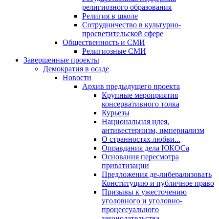
религиозного образования
Религия в школе
Сотрудничество в культурно-
просветительской сфере
Общественность и СМИ
Религиозные СМИ
Завершенные проекты
Демократия в осаде
Новости
Архив предыдущего проекта
Крупные мероприятия
консервативного толка
Курьезы
Национальная идея,
антивестернизм, империализм
О странностях любви...
Оправдания дела ЮКОСа
Основания пересмотра
приватизации
Предложения де-либерализовать
Конституцию и публичное право
Призывы к ужесточению
уголовного и уголовно-
процессуального
законодательства