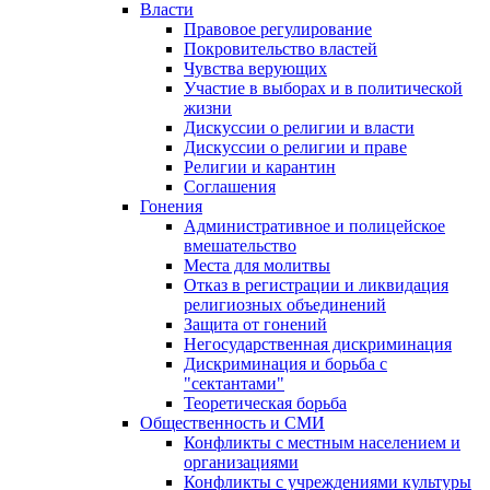
Власти
Правовое регулирование
Покровительство властей
Чувства верующих
Участие в выборах и в политической
жизни
Дискуссии о религии и власти
Дискуссии о религии и праве
Религии и карантин
Соглашения
Гонения
Административное и полицейское
вмешательство
Места для молитвы
Отказ в регистрации и ликвидация
религиозных объединений
Защита от гонений
Негосударственная дискриминация
Дискриминация и борьба с
"сектантами"
Теоретическая борьба
Общественность и СМИ
Конфликты с местным населением и
организациями
Конфликты с учреждениями культуры