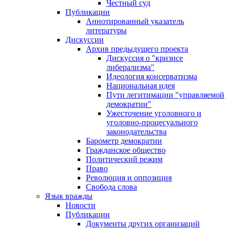
Честный суд
Публикации
Аннотированный указатель
литературы
Дискуссии
Архив предыдущего проекта
Дискуссия о "кризисе
либерализма"
Идеология консерватизма
Национальная идея
Пути легитимации "управляемой
демократии"
Ужесточение уголовного и
уголовно-процесуального
законодательства
Барометр демократии
Гражданское общество
Политический режим
Право
Революция и оппозиция
Свобода слова
Язык вражды
Новости
Публикации
Документы других организаций