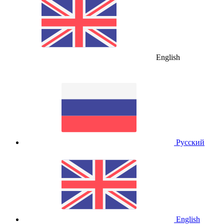
English
Русский
English