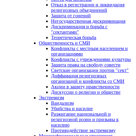
Отказ в регистрации и ликвидация
религиозных объединений
Защита от гонений
Негосударственная дискриминация
Дискриминация и борьба с
"сектантами"
Теоретическая борьба
Общественность и СМИ
Конфликты с местным населением и
организациями
Конфликты с учреждениями культуры
Защита права на свободу совести
Светские организации против "сект"
Диффамация религиозных
организаций и конфликты со СМИ
Акции в защиту нравственности
Дискуссии о религии и обществе
Экстремизм
Вандализм
Убийства и насилие
Разжигание национальной и
религиозной розни и призывы к
насилию
Противодействие экстремизму
Межконфессиональные отношения