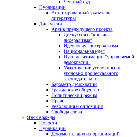
Честный суд
Публикации
Аннотированный указатель
литературы
Дискуссии
Архив предыдущего проекта
Дискуссия о "кризисе
либерализма"
Идеология консерватизма
Национальная идея
Пути легитимации "управляемой
демократии"
Ужесточение уголовного и
уголовно-процесуального
законодательства
Барометр демократии
Гражданское общество
Политический режим
Право
Революция и оппозиция
Свобода слова
Язык вражды
Новости
Публикации
Документы других организаций