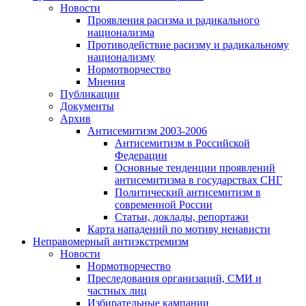
Новости
Проявления расизма и радикального
национализма
Противодействие расизму и радикальному
национализму
Нормотворчество
Мнения
Публикации
Документы
Архив
Антисемитизм 2003-2006
Антисемитизм в Российской
Федерации
Основные тенденции проявлений
антисемитизма в государствах СНГ
Политический антисемитизм в
современной России
Статьи, доклады, репортажи
Карта нападений по мотиву ненависти
Неправомерный антиэкстремизм
Новости
Нормотворчество
Преследования организаций, СМИ и
частных лиц
Избирательные кампании