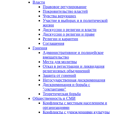
Власти
Правовое регулирование
Покровительство властей
Чувства верующих
Участие в выборах и в политической
жизни
Дискуссии о религии и власти
Дискуссии о религии и праве
Религии и карантин
Соглашения
Гонения
Административное и полицейское
вмешательство
Места для молитвы
Отказ в регистрации и ликвидация
религиозных объединений
Защита от гонений
Негосударственная дискриминация
Дискриминация и борьба с
"сектантами"
Теоретическая борьба
Общественность и СМИ
Конфликты с местным населением и
организациями
Конфликты с учреждениями культуры