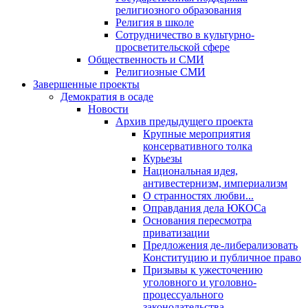
религиозного образования
Религия в школе
Сотрудничество в культурно-
просветительской сфере
Общественность и СМИ
Религиозные СМИ
Завершенные проекты
Демократия в осаде
Новости
Архив предыдущего проекта
Крупные мероприятия
консервативного толка
Курьезы
Национальная идея,
антивестернизм, империализм
О странностях любви...
Оправдания дела ЮКОСа
Основания пересмотра
приватизации
Предложения де-либерализовать
Конституцию и публичное право
Призывы к ужесточению
уголовного и уголовно-
процессуального
законодательства