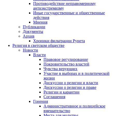
Противодействие неправомерному
антиэкстремизму
Иные государственные и общественные
действия
Мнения
Публикации
Документы
Архив
Хроники фильтрации Рунета
Религия в светском обществе
Новости
Власти
Правовое регулирование
Покровительство властей
Чувства верующих
Участие в выборах и в политической
жизни
Дискуссии о религии и власти
Дискуссии о религии и праве
Религии и карантин
Соглашения
Гонения
Административное и полицейское
вмешательство
Места для молитвы