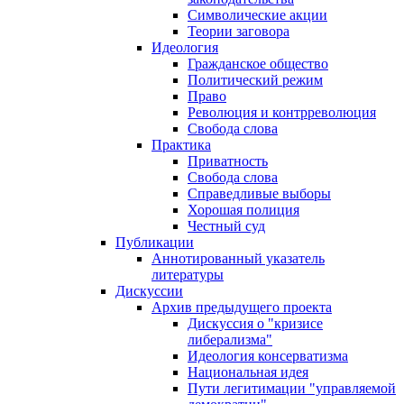
Символические акции
Теории заговора
Идеология
Гражданское общество
Политический режим
Право
Революция и контрреволюция
Свобода слова
Практика
Приватность
Свобода слова
Справедливые выборы
Хорошая полиция
Честный суд
Публикации
Аннотированный указатель
литературы
Дискуссии
Архив предыдущего проекта
Дискуссия о "кризисе
либерализма"
Идеология консерватизма
Национальная идея
Пути легитимации "управляемой