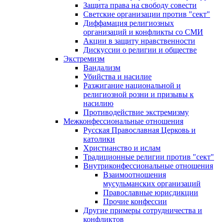
Защита права на свободу совести
Светские организации против "сект"
Диффамация религиозных
организаций и конфликты со СМИ
Акции в защиту нравственности
Дискуссии о религии и обществе
Экстремизм
Вандализм
Убийства и насилие
Разжигание национальной и
религиозной розни и призывы к
насилию
Противодействие экстремизму
Межконфессиональные отношения
Русская Православная Церковь и
католики
Христианство и ислам
Традиционные религии против "сект"
Внутриконфессиональные отношения
Взаимоотношения
мусульманских организаций
Православные юрисдикции
Прочие конфессии
Другие примеры сотрудничества и
конфликтов