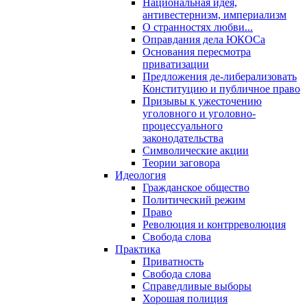
Национальная идея,
антивестернизм, империализм
О странностях любви...
Оправдания дела ЮКОСа
Основания пересмотра
приватизации
Предложения де-либерализовать
Конституцию и публичное право
Призывы к ужесточению
уголовного и уголовно-
процессуального
законодательства
Символические акции
Теории заговора
Идеология
Гражданское общество
Политический режим
Право
Революция и контрреволюция
Свобода слова
Практика
Приватность
Свобода слова
Справедливые выборы
Хорошая полиция