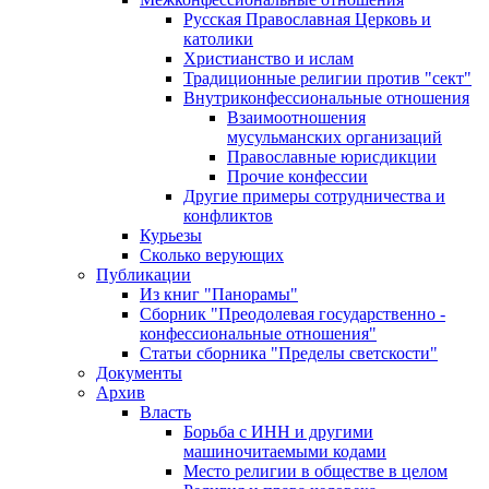
Русская Православная Церковь и
католики
Христианство и ислам
Традиционные религии против "сект"
Внутриконфессиональные отношения
Взаимоотношения
мусульманских организаций
Православные юрисдикции
Прочие конфессии
Другие примеры сотрудничества и
конфликтов
Курьезы
Сколько верующих
Публикации
Из книг "Панорамы"
Сборник "Преодолевая государственно -
конфессиональные отношения"
Статьи сборника "Пределы светскости"
Документы
Архив
Власть
Борьба с ИНН и другими
машиночитаемыми кодами
Место религии в обществе в целом