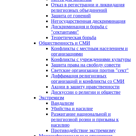
Отказ в регистрации и ликвидация
религиозных объединений
Защита от гонений
Негосударственная дискриминация
Дискриминация и борьба с
"сектантами"
Теоретическая борьба
Общественность и СМИ
Конфликты с местным населением и
организациями
Конфликты с учреждениями культуры
Защита права на свободу совести
Светские организации против "сект"
Диффамация религиозных
организаций и конфликты со СМИ
Акции в защиту нравственности
Дискуссии о религии и обществе
Экстремизм
Вандализм
Убийства и насилие
Разжигание национальной и
религиозной розни и призывы к
насилию
Противодействие экстремизму
Межконфессиональные отношения