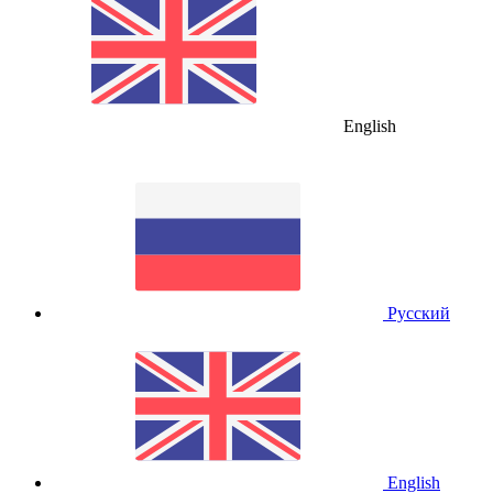
English
Русский
English