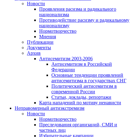
Новости
Проявления расизма и радикального
национализма
Противодействие расизму и радикальному
национализму
Нормотворчество
Мнения
Публикации
Документы
Архив
Антисемитизм 2003-2006
Антисемитизм в Российской
Федерации
Основные тенденции проявлений
антисемитизма в государствах СНГ
Политический антисемитизм в
современной России
Статьи, доклады, репортажи
Карта нападений по мотиву ненависти
Неправомерный антиэкстремизм
Новости
Нормотворчество
Преследования организаций, СМИ и
частных лиц
Избирательные кампании