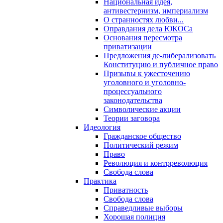
Национальная идея,
антивестернизм, империализм
О странностях любви...
Оправдания дела ЮКОСа
Основания пересмотра
приватизации
Предложения де-либерализовать
Конституцию и публичное право
Призывы к ужесточению
уголовного и уголовно-
процессуального
законодательства
Символические акции
Теории заговора
Идеология
Гражданское общество
Политический режим
Право
Революция и контрреволюция
Свобода слова
Практика
Приватность
Свобода слова
Справедливые выборы
Хорошая полиция