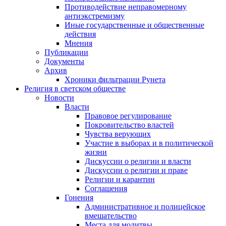
Противодействие неправомерному
антиэкстремизму
Иные государственные и общественные
действия
Мнения
Публикации
Документы
Архив
Хроники фильтрации Рунета
Религия в светском обществе
Новости
Власти
Правовое регулирование
Покровительство властей
Чувства верующих
Участие в выборах и в политической
жизни
Дискуссии о религии и власти
Дискуссии о религии и праве
Религии и карантин
Соглашения
Гонения
Административное и полицейское
вмешательство
Места для молитвы