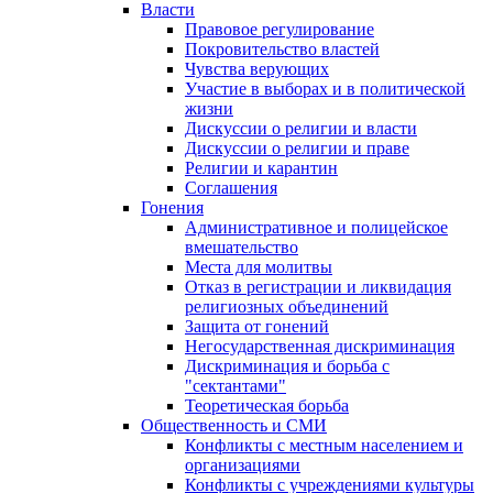
Власти
Правовое регулирование
Покровительство властей
Чувства верующих
Участие в выборах и в политической
жизни
Дискуссии о религии и власти
Дискуссии о религии и праве
Религии и карантин
Соглашения
Гонения
Административное и полицейское
вмешательство
Места для молитвы
Отказ в регистрации и ликвидация
религиозных объединений
Защита от гонений
Негосударственная дискриминация
Дискриминация и борьба с
"сектантами"
Теоретическая борьба
Общественность и СМИ
Конфликты с местным населением и
организациями
Конфликты с учреждениями культуры