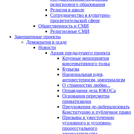
религиозного образования
Религия в школе
Сотрудничество в культурно-
просветительской сфере
Общественность и СМИ
Религиозные СМИ
Завершенные проекты
Демократия в осаде
Новости
Архив предыдущего проекта
Крупные мероприятия
консервативного толка
Курьезы
Национальная идея,
антивестернизм, империализм
О странностях любви...
Оправдания дела ЮКОСа
Основания пересмотра
приватизации
Предложения де-либерализовать
Конституцию и публичное право
Призывы к ужесточению
уголовного и уголовно-
процессуального
законодательства