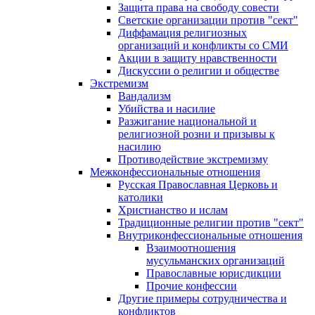
Защита права на свободу совести
Светские организации против "сект"
Диффамация религиозных
организаций и конфликты со СМИ
Акции в защиту нравственности
Дискуссии о религии и обществе
Экстремизм
Вандализм
Убийства и насилие
Разжигание национальной и
религиозной розни и призывы к
насилию
Противодействие экстремизму
Межконфессиональные отношения
Русская Православная Церковь и
католики
Христианство и ислам
Традиционные религии против "сект"
Внутриконфессиональные отношения
Взаимоотношения
мусульманских организаций
Православные юрисдикции
Прочие конфессии
Другие примеры сотрудничества и
конфликтов