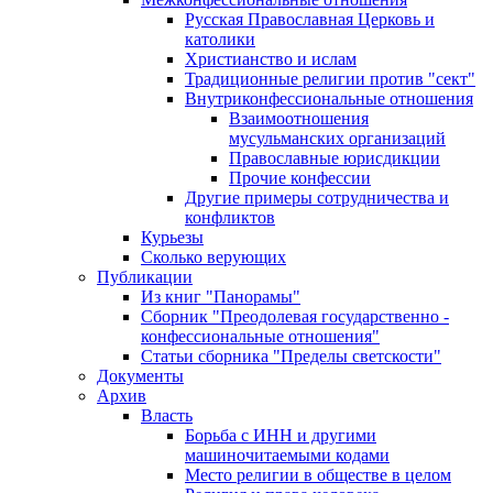
Русская Православная Церковь и
католики
Христианство и ислам
Традиционные религии против "сект"
Внутриконфессиональные отношения
Взаимоотношения
мусульманских организаций
Православные юрисдикции
Прочие конфессии
Другие примеры сотрудничества и
конфликтов
Курьезы
Сколько верующих
Публикации
Из книг "Панорамы"
Сборник "Преодолевая государственно -
конфессиональные отношения"
Статьи сборника "Пределы светскости"
Документы
Архив
Власть
Борьба с ИНН и другими
машиночитаемыми кодами
Место религии в обществе в целом