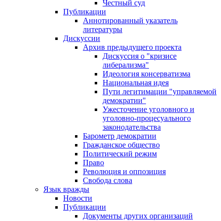
Честный суд
Публикации
Аннотированный указатель
литературы
Дискуссии
Архив предыдущего проекта
Дискуссия о "кризисе
либерализма"
Идеология консерватизма
Национальная идея
Пути легитимации "управляемой
демократии"
Ужесточение уголовного и
уголовно-процесуального
законодательства
Барометр демократии
Гражданское общество
Политический режим
Право
Революция и оппозиция
Свобода слова
Язык вражды
Новости
Публикации
Документы других организаций