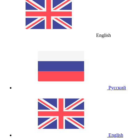
English
Русский
English