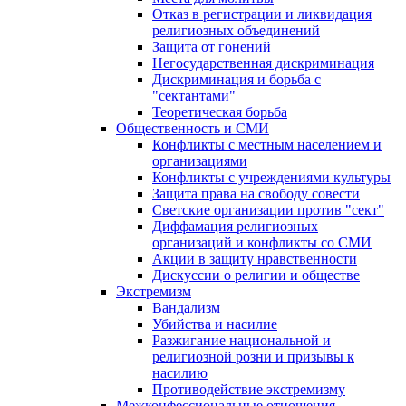
Отказ в регистрации и ликвидация
религиозных объединений
Защита от гонений
Негосударственная дискриминация
Дискриминация и борьба с
"сектантами"
Теоретическая борьба
Общественность и СМИ
Конфликты с местным населением и
организациями
Конфликты с учреждениями культуры
Защита права на свободу совести
Светские организации против "сект"
Диффамация религиозных
организаций и конфликты со СМИ
Акции в защиту нравственности
Дискуссии о религии и обществе
Экстремизм
Вандализм
Убийства и насилие
Разжигание национальной и
религиозной розни и призывы к
насилию
Противодействие экстремизму
Межконфессиональные отношения