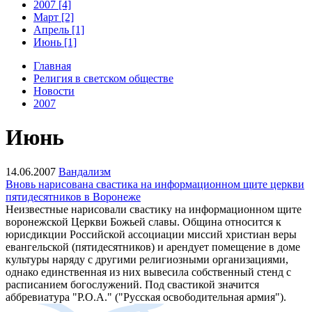
2007 [4]
Март [2]
Апрель [1]
Июнь [1]
Главная
Религия в светском обществе
Новости
2007
Июнь
14.06.2007
Вандализм
Вновь нарисована свастика на информационном щите церкви
пятидесятников в Воронеже
Неизвестные нарисовали свастику на информационном щите
воронежской Церкви Божьей славы. Община относится к
юрисдикции Российской ассоциации миссий христиан веры
евангельской (пятидесятников) и арендует помещение в доме
культуры наряду с другими религиозными организациями,
однако единственная из них вывесила собственный стенд с
расписанием богослужений. Под свастикой значится
аббревиатура "Р.О.А." ("Русская освободительная армия").