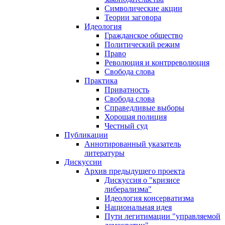
Символические акции
Теории заговора
Идеология
Гражданское общество
Политический режим
Право
Революция и контрреволюция
Свобода слова
Практика
Приватность
Свобода слова
Справедливые выборы
Хорошая полиция
Честный суд
Публикации
Аннотированный указатель
литературы
Дискуссии
Архив предыдущего проекта
Дискуссия о "кризисе
либерализма"
Идеология консерватизма
Национальная идея
Пути легитимации "управляемой