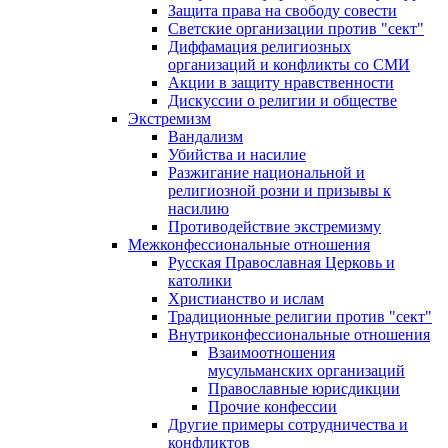
Защита права на свободу совести
Светские организации против "сект"
Диффамация религиозных
организаций и конфликты со СМИ
Акции в защиту нравственности
Дискуссии о религии и обществе
Экстремизм
Вандализм
Убийства и насилие
Разжигание национальной и
религиозной розни и призывы к
насилию
Противодействие экстремизму
Межконфессиональные отношения
Русская Православная Церковь и
католики
Христианство и ислам
Традиционные религии против "сект"
Внутриконфессиональные отношения
Взаимоотношения
мусульманских организаций
Православные юрисдикции
Прочие конфессии
Другие примеры сотрудничества и
конфликтов