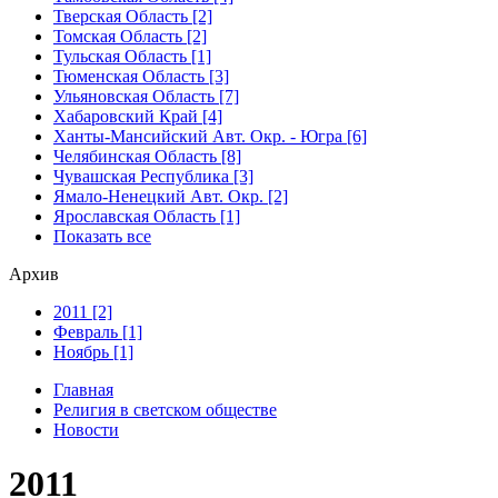
Тверская Область [2]
Томская Область [2]
Тульская Область [1]
Тюменская Область [3]
Ульяновская Область [7]
Хабаровский Край [4]
Ханты-Мансийский Авт. Окр. - Югра [6]
Челябинская Область [8]
Чувашская Республика [3]
Ямало-Ненецкий Авт. Окр. [2]
Ярославская Область [1]
Показать все
Архив
2011 [2]
Февраль [1]
Ноябрь [1]
Главная
Религия в светском обществе
Новости
2011