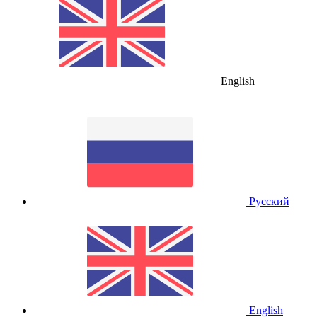
English
Русский
English