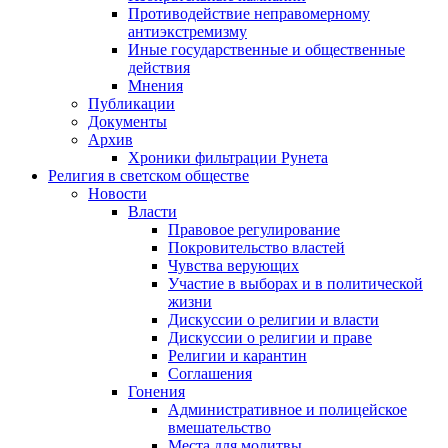
Противодействие неправомерному
антиэкстремизму
Иные государственные и общественные
действия
Мнения
Публикации
Документы
Архив
Хроники фильтрации Рунета
Религия в светском обществе
Новости
Власти
Правовое регулирование
Покровительство властей
Чувства верующих
Участие в выборах и в политической
жизни
Дискуссии о религии и власти
Дискуссии о религии и праве
Религии и карантин
Соглашения
Гонения
Административное и полицейское
вмешательство
Места для молитвы