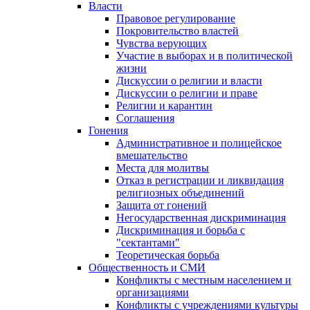
Власти
Правовое регулирование
Покровительство властей
Чувства верующих
Участие в выборах и в политической
жизни
Дискуссии о религии и власти
Дискуссии о религии и праве
Религии и карантин
Соглашения
Гонения
Административное и полицейское
вмешательство
Места для молитвы
Отказ в регистрации и ликвидация
религиозных объединений
Защита от гонений
Негосударственная дискриминация
Дискриминация и борьба с
"сектантами"
Теоретическая борьба
Общественность и СМИ
Конфликты с местным населением и
организациями
Конфликты с учреждениями культуры