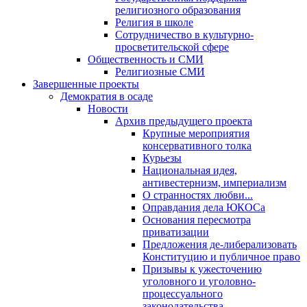
религиозного образования
Религия в школе
Сотрудничество в культурно-
просветительской сфере
Общественность и СМИ
Религиозные СМИ
Завершенные проекты
Демократия в осаде
Новости
Архив предыдущего проекта
Крупные мероприятия
консервативного толка
Курьезы
Национальная идея,
антивестернизм, империализм
О странностях любви...
Оправдания дела ЮКОСа
Основания пересмотра
приватизации
Предложения де-либерализовать
Конституцию и публичное право
Призывы к ужесточению
уголовного и уголовно-
процессуального
законодательства