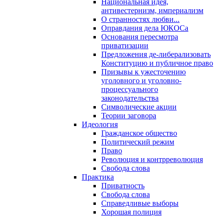
Национальная идея,
антивестернизм, империализм
О странностях любви...
Оправдания дела ЮКОСа
Основания пересмотра
приватизации
Предложения де-либерализовать
Конституцию и публичное право
Призывы к ужесточению
уголовного и уголовно-
процессуального
законодательства
Символические акции
Теории заговора
Идеология
Гражданское общество
Политический режим
Право
Революция и контрреволюция
Свобода слова
Практика
Приватность
Свобода слова
Справедливые выборы
Хорошая полиция