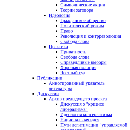
Символические акции
Теории заговора
Идеология
Гражданское общество
Политический режим
Право
Революция и контрреволюция
Свобода слова
Практика
Приватность
Свобода слова
Справедливые выборы
Хорошая полиция
Честный суд
Публикации
Аннотированный указатель
литературы
Дискуссии
Архив предыдущего проекта
Дискуссия о "кризисе
либерализма"
Идеология консерватизма
Национальная идея
Пути легитимации "управляемой