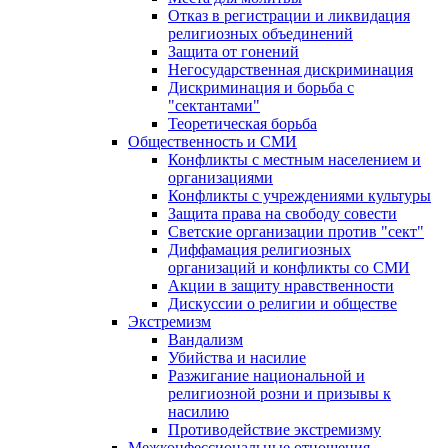
Отказ в регистрации и ликвидация
религиозных объединений
Защита от гонений
Негосударственная дискриминация
Дискриминация и борьба с
"сектантами"
Теоретическая борьба
Общественность и СМИ
Конфликты с местным населением и
организациями
Конфликты с учреждениями культуры
Защита права на свободу совести
Светские организации против "сект"
Диффамация религиозных
организаций и конфликты со СМИ
Акции в защиту нравственности
Дискуссии о религии и обществе
Экстремизм
Вандализм
Убийства и насилие
Разжигание национальной и
религиозной розни и призывы к
насилию
Противодействие экстремизму
Межконфессиональные отношения