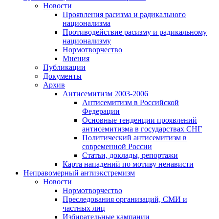
Новости
Проявления расизма и радикального
национализма
Противодействие расизму и радикальному
национализму
Нормотворчество
Мнения
Публикации
Документы
Архив
Антисемитизм 2003-2006
Антисемитизм в Российской
Федерации
Основные тенденции проявлений
антисемитизма в государствах СНГ
Политический антисемитизм в
современной России
Статьи, доклады, репортажи
Карта нападений по мотиву ненависти
Неправомерный антиэкстремизм
Новости
Нормотворчество
Преследования организаций, СМИ и
частных лиц
Избирательные кампании