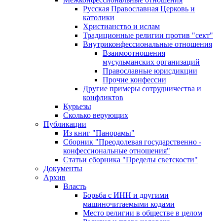
Русская Православная Церковь и
католики
Христианство и ислам
Традиционные религии против "сект"
Внутриконфессиональные отношения
Взаимоотношения
мусульманских организаций
Православные юрисдикции
Прочие конфессии
Другие примеры сотрудничества и
конфликтов
Курьезы
Сколько верующих
Публикации
Из книг "Панорамы"
Сборник "Преодолевая государственно -
конфессиональные отношения"
Статьи сборника "Пределы светскости"
Документы
Архив
Власть
Борьба с ИНН и другими
машиночитаемыми кодами
Место религии в обществе в целом