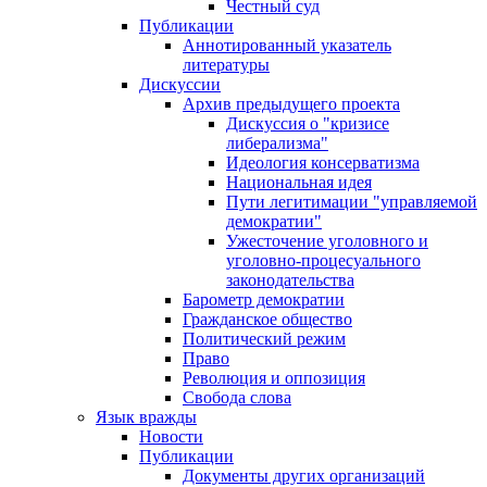
Честный суд
Публикации
Аннотированный указатель
литературы
Дискуссии
Архив предыдущего проекта
Дискуссия о "кризисе
либерализма"
Идеология консерватизма
Национальная идея
Пути легитимации "управляемой
демократии"
Ужесточение уголовного и
уголовно-процесуального
законодательства
Барометр демократии
Гражданское общество
Политический режим
Право
Революция и оппозиция
Свобода слова
Язык вражды
Новости
Публикации
Документы других организаций