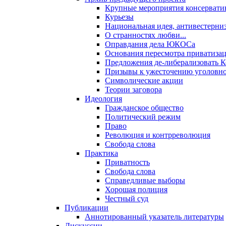
Крупные мероприятия консервати
Курьезы
Национальная идея, антивестерни
О странностях любви...
Оправдания дела ЮКОСа
Основания пересмотра приватиза
Предложения де-либерализовать 
Призывы к ужесточению уголовног
Символические акции
Теории заговора
Идеология
Гражданское общество
Политический режим
Право
Революция и контрреволюция
Свобода слова
Практика
Приватность
Свобода слова
Справедливые выборы
Хорошая полиция
Честный суд
Публикации
Аннотированный указатель литературы
Дискуссии