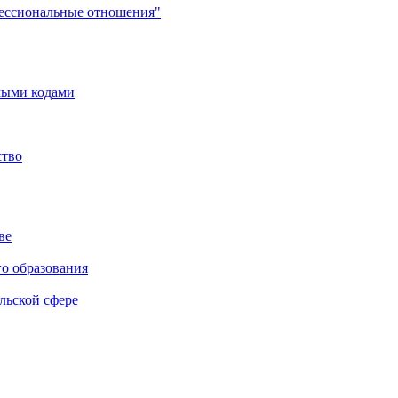
фессиональные отношения"
мыми кодами
ство
ве
го образования
льской сфере