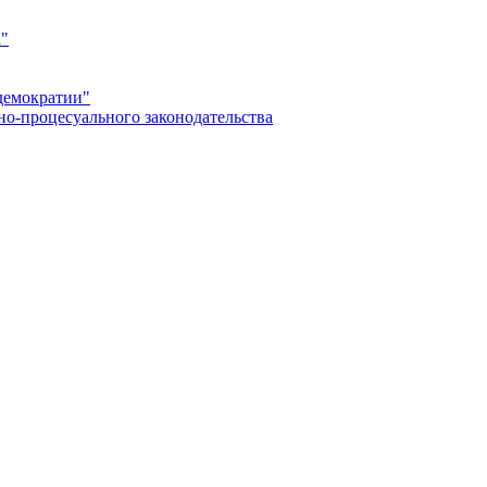
а"
демократии"
но-процесуального законодательства