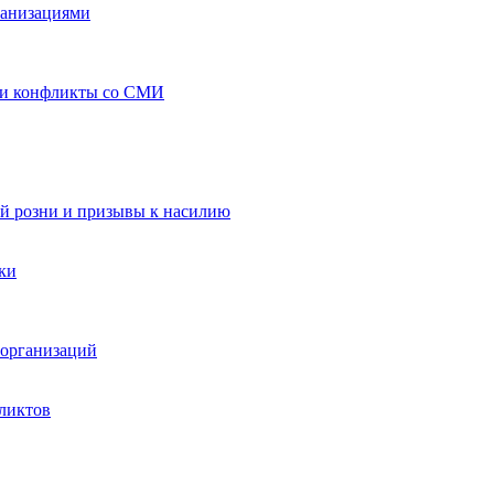
ганизациями
 и конфликты со СМИ
й розни и призывы к насилию
ки
организаций
ликтов