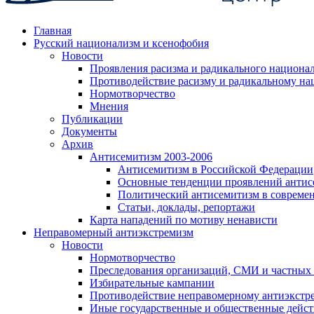
Главная
Русский национализм и ксенофобия
Новости
Проявления расизма и радикального национа
Противодействие расизму и радикальному на
Нормотворчество
Мнения
Публикации
Документы
Архив
Антисемитизм 2003-2006
Антисемитизм в Российской Федерации
Основные тенденции проявлений антис
Политический антисемитизм в совреме
Статьи, доклады, репортажи
Карта нападений по мотиву ненависти
Неправомерный антиэкстремизм
Новости
Нормотворчество
Преследования организаций, СМИ и частных
Избирательные кампании
Противодействие неправомерному антиэкстр
Иные государственные и общественные дейст