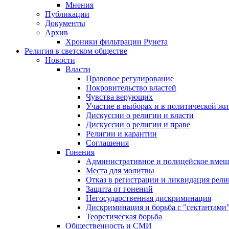
Мнения
Публикации
Документы
Архив
Хроники фильтрации Рунета
Религия в светском обществе
Новости
Власти
Правовое регулирование
Покровительство властей
Чувства верующих
Участие в выборах и в политической ж
Дискуссии о религии и власти
Дискуссии о религии и праве
Религии и карантин
Соглашения
Гонения
Административное и полицейское вмеш
Места для молитвы
Отказ в регистрации и ликвидация рел
Защита от гонений
Негосударственная дискриминация
Дискриминация и борьба с "сектантами
Теоретическая борьба
Общественность и СМИ