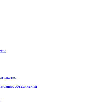
изни
ательство
игиозных объединений
"