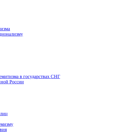
лизма
ционализму
емитизма в государствах СНГ
нной России
 лиц
емизму
вия