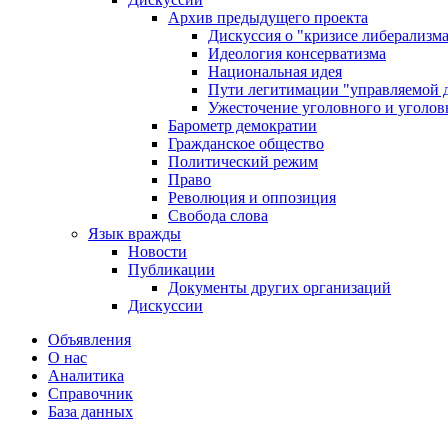
Архив предыдущего проекта
Дискуссия о "кризисе либерализм
Идеология консерватизма
Национальная идея
Пути легитимации "управляемой 
Ужесточение уголовного и уголов
Барометр демократии
Гражданское общество
Политический режим
Право
Революция и оппозиция
Свобода слова
Язык вражды
Новости
Публикации
Документы других организаций
Дискуссии
Объявления
О нас
Аналитика
Справочник
База данных