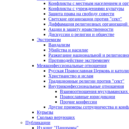
Конфликты с местным населением и ор
Конфликты с учреждениями культуры
Защита права на свободу совести
Светские организации против "сект"
Диффамация религиозных организаций
Акции в защиту нравственности
Дискуссии о религии и обществе
Экстремизм
Вандализм
Убийства и насилие
Разжигание национальной и религиозно
Противодействие экстремизму
Межконфессиональные отношения
Русская Православная Церковь и католи
Христианство и ислам
Традиционные религии против "сект"
Внутриконфессиональные отношения
Взаимоотношения мусульманских 
Православные юрисдикции
Прочие конфессии
Другие примеры сотрудничества и конф
Курьезы
Сколько верующих
Публикации
Из книг "Панорамы"