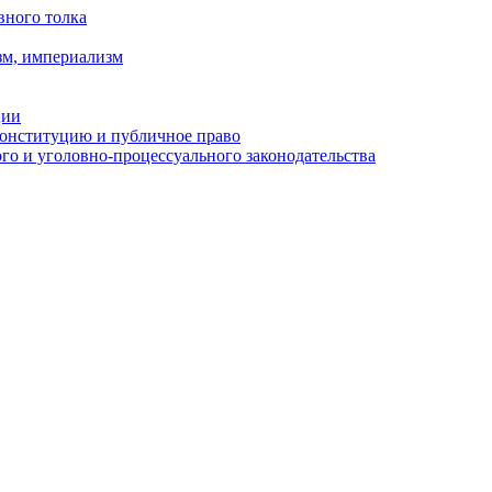
вного толка
зм, империализм
ции
Конституцию и публичное право
о и уголовно-процессуального законодательства