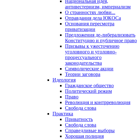
Национальная идея,
антивестернизм, империализм
О странностях любви...
Оправдания дела ЮКОСа
Основания пересмотра
приватизации
Предложения де-либерализовать
Конституцию и публичное право
Призывы к ужесточению
уголовного и уголовно-
процессуального
законодательства
Символические акции
Теории заговора
Идеология
Гражданское общество
Политический режим
Право
Революция и контрреволюция
Свобода слова
Практика
Приватность
Свобода слова
Справедливые выборы
Хорошая полиция