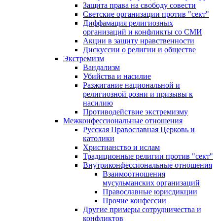
Защита права на свободу совести
Светские организации против "сект"
Диффамация религиозных
организаций и конфликты со СМИ
Акции в защиту нравственности
Дискуссии о религии и обществе
Экстремизм
Вандализм
Убийства и насилие
Разжигание национальной и
религиозной розни и призывы к
насилию
Противодействие экстремизму
Межконфессиональные отношения
Русская Православная Церковь и
католики
Христианство и ислам
Традиционные религии против "сект"
Внутриконфессиональные отношения
Взаимоотношения
мусульманских организаций
Православные юрисдикции
Прочие конфессии
Другие примеры сотрудничества и
конфликтов