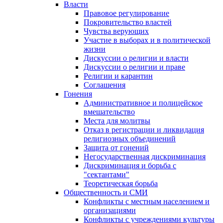
Власти
Правовое регулирование
Покровительство властей
Чувства верующих
Участие в выборах и в политической
жизни
Дискуссии о религии и власти
Дискуссии о религии и праве
Религии и карантин
Соглашения
Гонения
Административное и полицейское
вмешательство
Места для молитвы
Отказ в регистрации и ликвидация
религиозных объединений
Защита от гонений
Негосударственная дискриминация
Дискриминация и борьба с
"сектантами"
Теоретическая борьба
Общественность и СМИ
Конфликты с местным населением и
организациями
Конфликты с учреждениями культуры