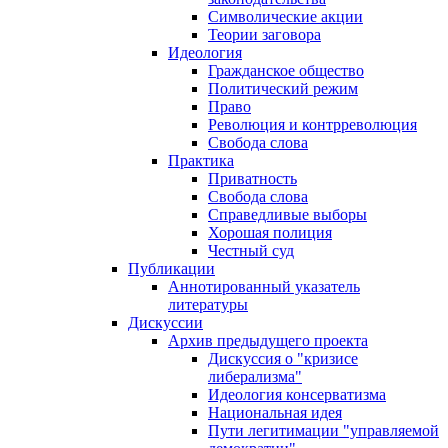
Символические акции
Теории заговора
Идеология
Гражданское общество
Политический режим
Право
Революция и контрреволюция
Свобода слова
Практика
Приватность
Свобода слова
Справедливые выборы
Хорошая полиция
Честный суд
Публикации
Аннотированный указатель
литературы
Дискуссии
Архив предыдущего проекта
Дискуссия о "кризисе
либерализма"
Идеология консерватизма
Национальная идея
Пути легитимации "управляемой