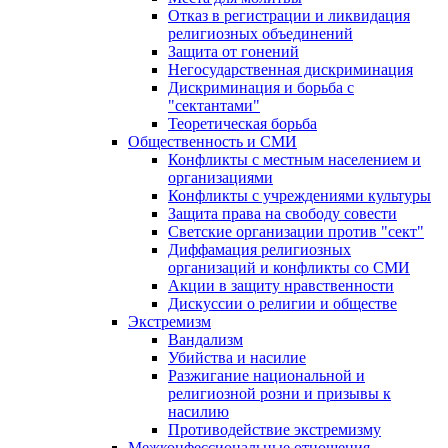
Отказ в регистрации и ликвидация
религиозных объединений
Защита от гонений
Негосударственная дискриминация
Дискриминация и борьба с
"сектантами"
Теоретическая борьба
Общественность и СМИ
Конфликты с местным населением и
организациями
Конфликты с учреждениями культуры
Защита права на свободу совести
Светские организации против "сект"
Диффамация религиозных
организаций и конфликты со СМИ
Акции в защиту нравственности
Дискуссии о религии и обществе
Экстремизм
Вандализм
Убийства и насилие
Разжигание национальной и
религиозной розни и призывы к
насилию
Противодействие экстремизму
Межконфессиональные отношения