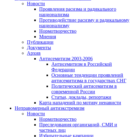
Новости
Проявления расизма и радикального
национализма
Противодействие расизму и радикальному
национализму
Нормотворчество
Мнения
Публикации
Документы
Архив
Антисемитизм 2003-2006
Антисемитизм в Российской
Федерации
Основные тенденции проявлений
антисемитизма в государствах СНГ
Политический антисемитизм в
современной России
Статьи, доклады, репортажи
Карта нападений по мотиву ненависти
Неправомерный антиэкстремизм
Новости
Нормотворчество
Преследования организаций, СМИ и
частных лиц
Избирательные кампании