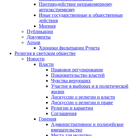
Противодействие неправомерному
антиэкстремизму
Иные государственные и общественные
действия
Мнения
Публикации
Документы
Архив
Хроники фильтрации Рунета
Религия в светском обществе
Новости
Власти
Правовое регулирование
Покровительство властей
Чувства верующих
Участие в выборах и в политической
жизни
Дискуссии о религии и власти
Дискуссии о религии и праве
Религии и карантин
Соглашения
Гонения
Административное и полицейское
вмешательство
Места для молитвы