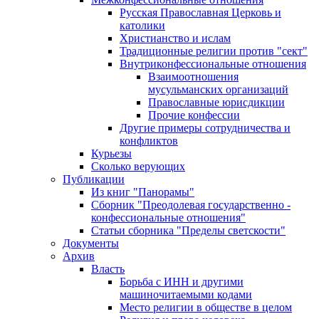
Русская Православная Церковь и
католики
Христианство и ислам
Традиционные религии против "сект"
Внутриконфессиональные отношения
Взаимоотношения
мусульманских организаций
Православные юрисдикции
Прочие конфессии
Другие примеры сотрудничества и
конфликтов
Курьезы
Сколько верующих
Публикации
Из книг "Панорамы"
Сборник "Преодолевая государственно -
конфессиональные отношения"
Статьи сборника "Пределы светскости"
Документы
Архив
Власть
Борьба с ИНН и другими
машиночитаемыми кодами
Место религии в обществе в целом