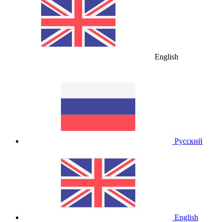
English
Русский
English