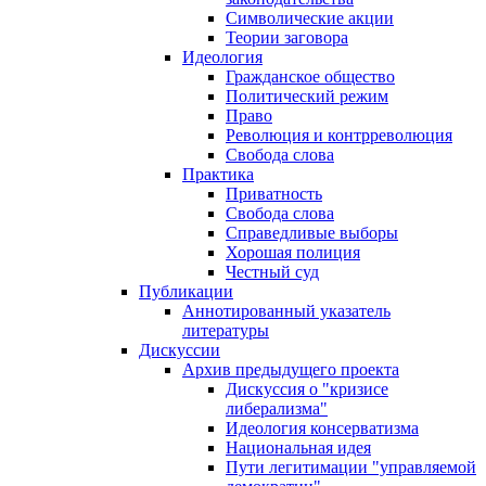
Символические акции
Теории заговора
Идеология
Гражданское общество
Политический режим
Право
Революция и контрреволюция
Свобода слова
Практика
Приватность
Свобода слова
Справедливые выборы
Хорошая полиция
Честный суд
Публикации
Аннотированный указатель
литературы
Дискуссии
Архив предыдущего проекта
Дискуссия о "кризисе
либерализма"
Идеология консерватизма
Национальная идея
Пути легитимации "управляемой