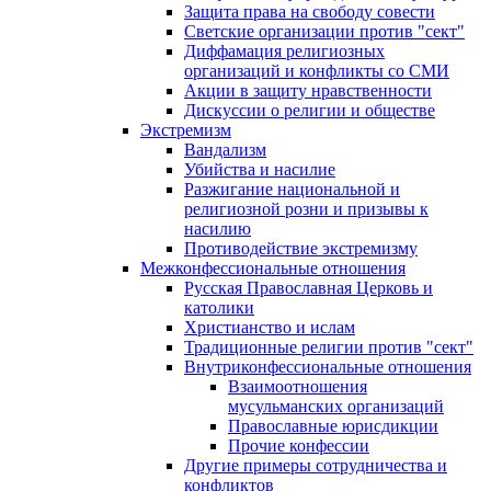
Защита права на свободу совести
Светские организации против "сект"
Диффамация религиозных
организаций и конфликты со СМИ
Акции в защиту нравственности
Дискуссии о религии и обществе
Экстремизм
Вандализм
Убийства и насилие
Разжигание национальной и
религиозной розни и призывы к
насилию
Противодействие экстремизму
Межконфессиональные отношения
Русская Православная Церковь и
католики
Христианство и ислам
Традиционные религии против "сект"
Внутриконфессиональные отношения
Взаимоотношения
мусульманских организаций
Православные юрисдикции
Прочие конфессии
Другие примеры сотрудничества и
конфликтов