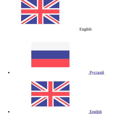
English
Русский
English