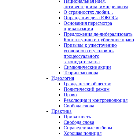
Национальная идея,
антивестернизм, империализм
О странностях любви...
Оправдания дела ЮКОСа
Основания пересмотра
приватизации
Предложения де-либерализовать
Конституцию и публичное право
Призывы к ужесточению
уголовного и уголовно-
процессуального
законодательства
Символические акции
Теории заговора
Идеология
Гражданское общество
Политический режим
Право
Революция и контрреволюция
Свобода слова
Практика
Приватность
Свобода слова
Справедливые выборы
Хорошая полиция