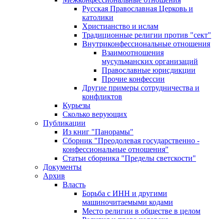
Русская Православная Церковь и
католики
Христианство и ислам
Традиционные религии против "сект"
Внутриконфессиональные отношения
Взаимоотношения
мусульманских организаций
Православные юрисдикции
Прочие конфессии
Другие примеры сотрудничества и
конфликтов
Курьезы
Сколько верующих
Публикации
Из книг "Панорамы"
Сборник "Преодолевая государственно -
конфессиональные отношения"
Статьи сборника "Пределы светскости"
Документы
Архив
Власть
Борьба с ИНН и другими
машиночитаемыми кодами
Место религии в обществе в целом