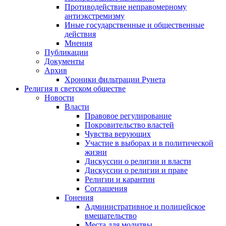
Противодействие неправомерному
антиэкстремизму
Иные государственные и общественные
действия
Мнения
Публикации
Документы
Архив
Хроники фильтрации Рунета
Религия в светском обществе
Новости
Власти
Правовое регулирование
Покровительство властей
Чувства верующих
Участие в выборах и в политической
жизни
Дискуссии о религии и власти
Дискуссии о религии и праве
Религии и карантин
Соглашения
Гонения
Административное и полицейское
вмешательство
Места для молитвы