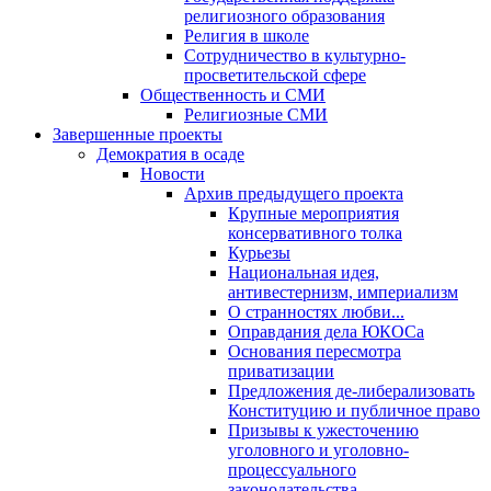
религиозного образования
Религия в школе
Сотрудничество в культурно-
просветительской сфере
Общественность и СМИ
Религиозные СМИ
Завершенные проекты
Демократия в осаде
Новости
Архив предыдущего проекта
Крупные мероприятия
консервативного толка
Курьезы
Национальная идея,
антивестернизм, империализм
О странностях любви...
Оправдания дела ЮКОСа
Основания пересмотра
приватизации
Предложения де-либерализовать
Конституцию и публичное право
Призывы к ужесточению
уголовного и уголовно-
процессуального
законодательства