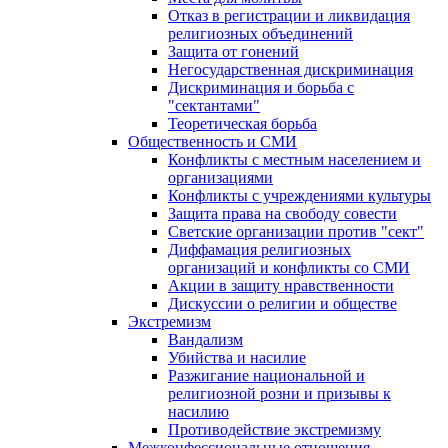
Отказ в регистрации и ликвидация
религиозных объединений
Защита от гонений
Негосударственная дискриминация
Дискриминация и борьба с
"сектантами"
Теоретическая борьба
Общественность и СМИ
Конфликты с местным населением и
организациями
Конфликты с учреждениями культуры
Защита права на свободу совести
Светские организации против "сект"
Диффамация религиозных
организаций и конфликты со СМИ
Акции в защиту нравственности
Дискуссии о религии и обществе
Экстремизм
Вандализм
Убийства и насилие
Разжигание национальной и
религиозной розни и призывы к
насилию
Противодействие экстремизму
Межконфессиональные отношения