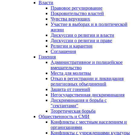
Власти
Правовое регулирование
Покровительство властей
Чувства верующих
Участие в выборах и в политической
жизни
Дискуссии о религии и власти
Дискуссии о религии и праве
Религии и карантин
Соглашения
Гонения
Административное и полицейское
вмешательство
Места для молитвы
Отказ в регистрации и ликвидация
религиозных объединений
Защита от гонений
Негосударственная дискриминация
Дискриминация и борьба с
"сектантами"
Теоретическая борьба
Общественность и СМИ
Конфликты с местным населением и
организациями
Конфликты с учреждениями культуры