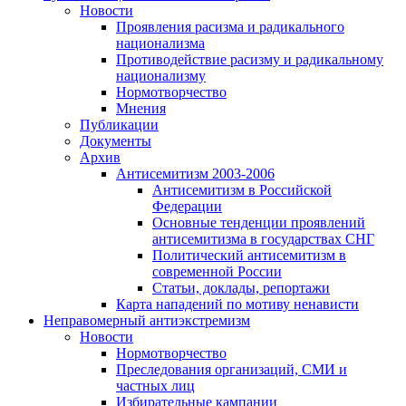
Новости
Проявления расизма и радикального
национализма
Противодействие расизму и радикальному
национализму
Нормотворчество
Мнения
Публикации
Документы
Архив
Антисемитизм 2003-2006
Антисемитизм в Российской
Федерации
Основные тенденции проявлений
антисемитизма в государствах СНГ
Политический антисемитизм в
современной России
Статьи, доклады, репортажи
Карта нападений по мотиву ненависти
Неправомерный антиэкстремизм
Новости
Нормотворчество
Преследования организаций, СМИ и
частных лиц
Избирательные кампании