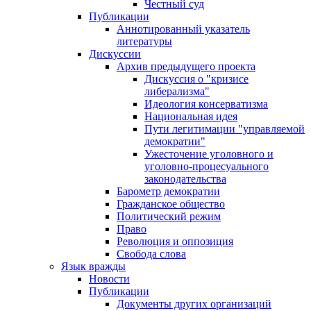
Честный суд
Публикации
Аннотированный указатель
литературы
Дискуссии
Архив предыдущего проекта
Дискуссия о "кризисе
либерализма"
Идеология консерватизма
Национальная идея
Пути легитимации "управляемой
демократии"
Ужесточение уголовного и
уголовно-процесуального
законодательства
Барометр демократии
Гражданское общество
Политический режим
Право
Революция и оппозиция
Свобода слова
Язык вражды
Новости
Публикации
Документы других организаций