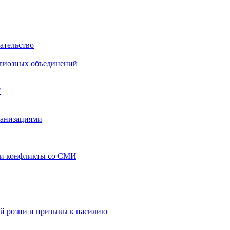
ательство
игиозных объединений
"
ганизациями
 и конфликты со СМИ
й розни и призывы к насилию