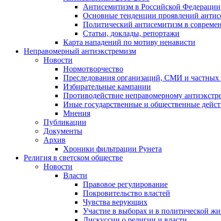
Антисемитизм в Российской Федерации
Основные тенденции проявлений антис
Политический антисемитизм в совреме
Статьи, доклады, репортажи
Карта нападений по мотиву ненависти
Неправомерный антиэкстремизм
Новости
Нормотворчество
Преследования организаций, СМИ и частных
Избирательные кампании
Противодействие неправомерному антиэкстр
Иные государственные и общественные дейст
Мнения
Публикации
Документы
Архив
Хроники фильтрации Рунета
Религия в светском обществе
Новости
Власти
Правовое регулирование
Покровительство властей
Чувства верующих
Участие в выборах и в политической ж
Дискуссии о религии и власти