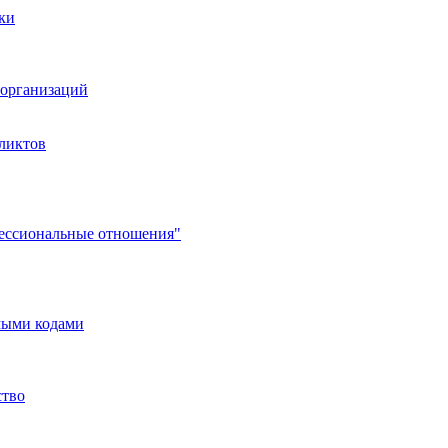
ки
организаций
ликтов
фессиональные отношения"
мыми кодами
ство