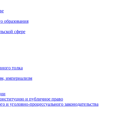
ве
го образования
льской сфере
вного толка
зм, империализм
ции
Конституцию и публичное право
о и уголовно-процессуального законодательства