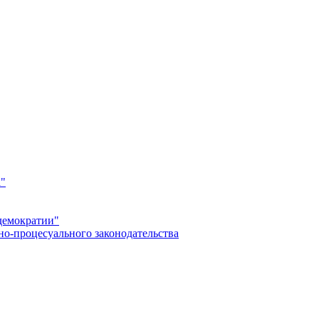
а"
демократии"
но-процесуального законодательства