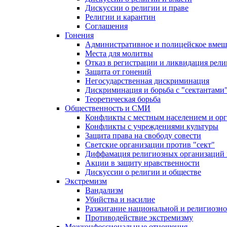
Дискуссии о религии и праве
Религии и карантин
Соглашения
Гонения
Административное и полицейское вмеш
Места для молитвы
Отказ в регистрации и ликвидация рел
Защита от гонений
Негосударственная дискриминация
Дискриминация и борьба с "сектантами
Теоретическая борьба
Общественность и СМИ
Конфликты с местным населением и ор
Конфликты с учреждениями культуры
Защита права на свободу совести
Светские организации против "сект"
Диффамация религиозных организаций
Акции в защиту нравственности
Дискуссии о религии и обществе
Экстремизм
Вандализм
Убийства и насилие
Разжигание национальной и религиозно
Противодействие экстремизму
Межконфессиональные отношения