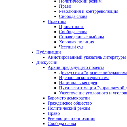
Политический режим
Право
Революция и контрреволюция
Свобода слова
Практика
Приватность
Свобода слова
Справедливые выборы
Хорошая полиция
Честный суд
Публикации
Аннотированный указатель литературы
Дискуссии
Архив предыдущего проекта
Дискуссия о "кризисе либерализм
Идеология консерватизма
Национальная идея
Пути легитимации "управляемой 
Ужесточение уголовного и уголов
Барометр демократии
Гражданское общество
Политический режим
Право
Революция и оппозиция
Свобода слова