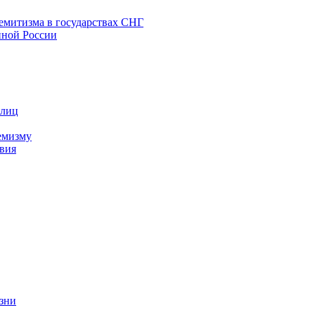
емитизма в государствах СНГ
нной России
 лиц
емизму
вия
изни