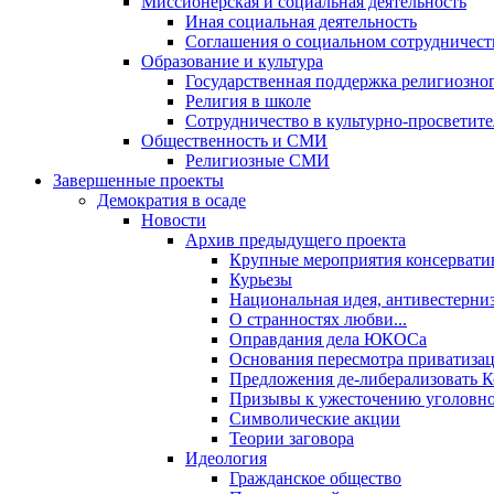
Миссионерская и социальная деятельность
Иная социальная деятельность
Соглашения о социальном сотрудничест
Образование и культура
Государственная поддержка религиозно
Религия в школе
Сотрудничество в культурно-просветите
Общественность и СМИ
Религиозные СМИ
Завершенные проекты
Демократия в осаде
Новости
Архив предыдущего проекта
Крупные мероприятия консервати
Курьезы
Национальная идея, антивестерни
О странностях любви...
Оправдания дела ЮКОСа
Основания пересмотра приватиза
Предложения де-либерализовать 
Призывы к ужесточению уголовног
Символические акции
Теории заговора
Идеология
Гражданское общество