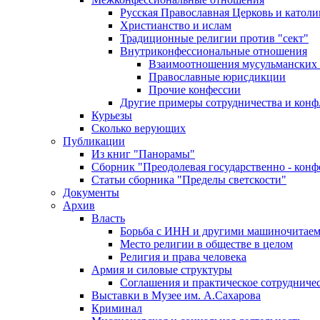
Русская Православная Церковь и католи
Христианство и ислам
Традиционные религии против "сект"
Внутриконфессиональные отношения
Взаимоотношения мусульманских 
Православные юрисдикции
Прочие конфессии
Другие примеры сотрудничества и конф
Курьезы
Сколько верующих
Публикации
Из книг "Панорамы"
Сборник "Преодолевая государственно - кон
Статьи сборника "Пределы светскости"
Документы
Архив
Власть
Борьба с ИНН и другими машиночитае
Место религии в обществе в целом
Религия и права человека
Армия и силовые структуры
Соглашения и практическое сотрудниче
Выставки в Музее им. А.Сахарова
Криминал