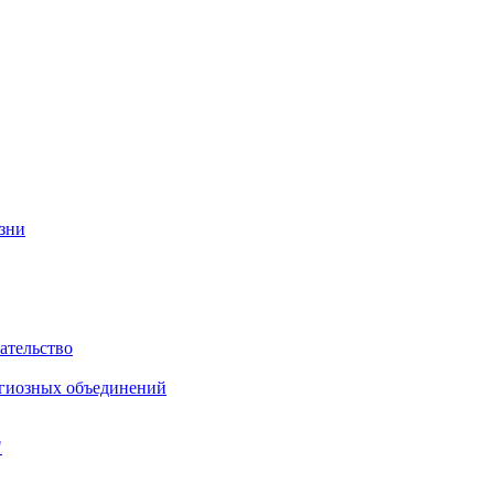
изни
ательство
игиозных объединений
"