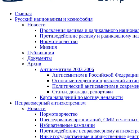
Главная
Русский национализм и ксенофобия
Новости
Проявления расизма и радикального национа
Противодействие расизму и радикальному на
Нормотворчество
Мнения
Публикации
Документы
Архив
Антисемитизм 2003-2006
Антисемитизм в Российской Федерации
Основные тенденции проявлений антис
Политический антисемитизм в совреме
Статьи, доклады, репортажи
Карта нападений по мотиву ненависти
Неправомерный антиэкстремизм
Новости
Нормотворчество
Преследования организаций, СМИ и частных
Избирательные кампании
Противодействие неправомерному антиэкстр
Иные государственные и общественные дейст