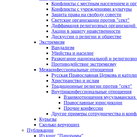
Конфликты с местным населением и ор
Конфликты с учреждениями культуры
Защита права на свободу совести
Светские организации против "сект"
Диффамация религиозных организаций
Акции в защиту нравственности
Дискуссии о религии и обществе
Экстремизм
Вандализм
Убийства и насилие
Разжигание национальной и религиозно
Противодействие экстремизму
Межконфессиональные отношения
Русская Православная Церковь и католи
Христианство и ислам
Традиционные религии против "сект"
Внутриконфессиональные отношения
Взаимоотношения мусульманских 
Православные юрисдикции
Прочие конфессии
Другие примеры сотрудничества и конф
Курьезы
Сколько верующих
Публикации
Из книг "Панорамы"