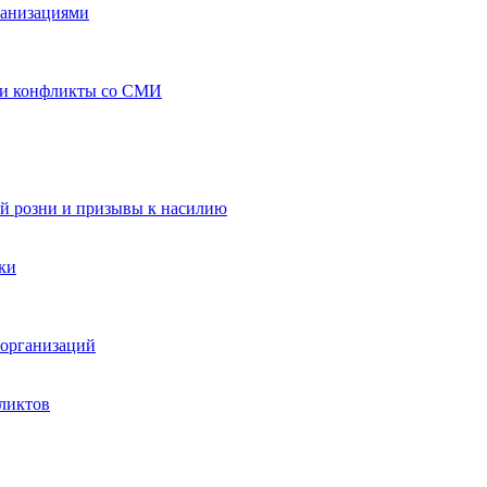
ганизациями
 и конфликты со СМИ
й розни и призывы к насилию
ки
организаций
ликтов