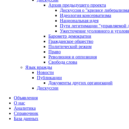
Архив предыдущего проекта
Дискуссия о "кризисе либерализм
Идеология консерватизма
Национальная идея
Пути легитимации "управляемой 
Ужесточение уголовного и уголов
Барометр демократии
Гражданское общество
Политический режим
Право
Революция и оппозиция
Свобода слова
Язык вражды
Новости
Публикации
Документы других организаций
Дискуссии
Объявления
О нас
Аналитика
Справочник
База данных