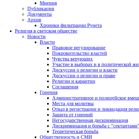
Мнения
Публикации
Документы
Архив
Хроники фильтрации Рунета
Религия в светском обществе
Новости
Власти
Правовое регулирование
Покровительство властей
Чувства верующих
Участие в выборах и в политической ж
Дискуссии о религии и власти
Дискуссии о религии и праве
Религии и карантин
Соглашения
Гонения
Административное и полицейское вмеш
Места для молитвы
Отказ в регистрации и ликвидация рел
Защита от гонений
Негосударственная дискриминация
Дискриминация и борьба с "сектантами
Теоретическая борьба
Общественность и СМИ