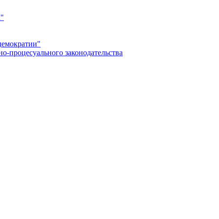
а"
демократии"
но-процесуального законодательства