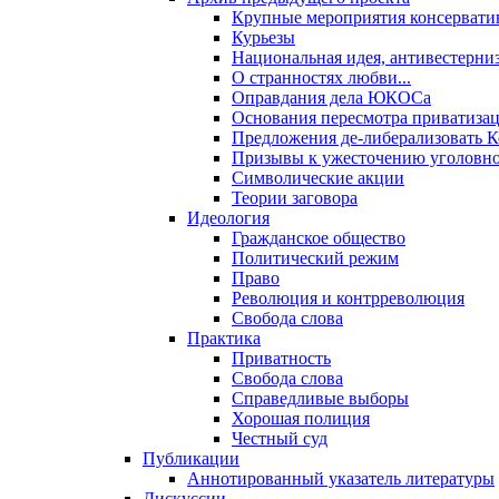
Крупные мероприятия консервати
Курьезы
Национальная идея, антивестерни
О странностях любви...
Оправдания дела ЮКОСа
Основания пересмотра приватиза
Предложения де-либерализовать 
Призывы к ужесточению уголовног
Символические акции
Теории заговора
Идеология
Гражданское общество
Политический режим
Право
Революция и контрреволюция
Свобода слова
Практика
Приватность
Свобода слова
Справедливые выборы
Хорошая полиция
Честный суд
Публикации
Аннотированный указатель литературы
Дискуссии