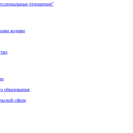
фессиональные отношения"
мыми кодами
ство
ве
го образования
льской сфере