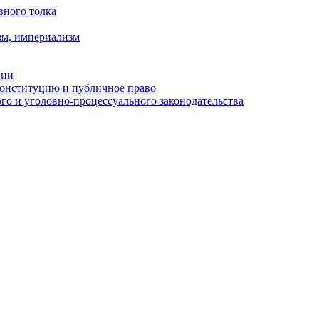
вного толка
зм, империализм
ции
Конституцию и публичное право
о и уголовно-процессуального законодательства