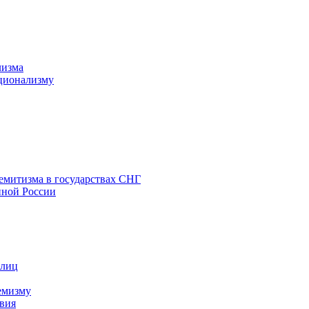
лизма
ционализму
емитизма в государствах СНГ
нной России
 лиц
емизму
вия