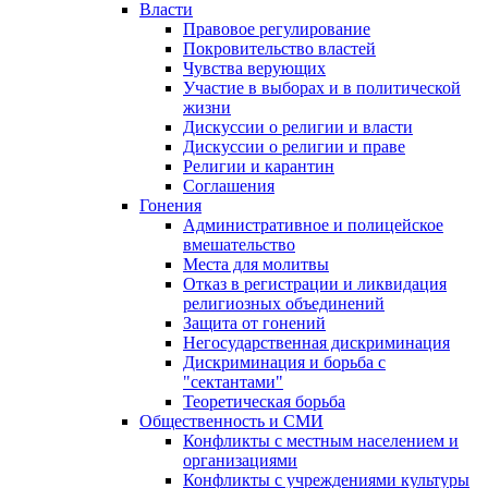
Власти
Правовое регулирование
Покровительство властей
Чувства верующих
Участие в выборах и в политической
жизни
Дискуссии о религии и власти
Дискуссии о религии и праве
Религии и карантин
Соглашения
Гонения
Административное и полицейское
вмешательство
Места для молитвы
Отказ в регистрации и ликвидация
религиозных объединений
Защита от гонений
Негосударственная дискриминация
Дискриминация и борьба с
"сектантами"
Теоретическая борьба
Общественность и СМИ
Конфликты с местным населением и
организациями
Конфликты с учреждениями культуры