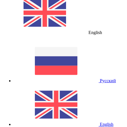
English
Русский
English