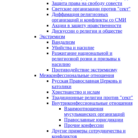
Защита права на свободу совести
Светские организации против "сект"
Диффамация религиозных
организаций и конфликты со СМИ
Акции в защиту нравственности
Дискуссии о религии и обществе
Экстремизм
Вандализм
Убийства и насилие
Разжигание национальной и
религиозной розни и призывы к
насилию
Противодействие экстремизму
Межконфессиональные отношения
Русская Православная Церковь и
католики
Христианство и ислам
Традиционные религии против "сект"
Внутриконфессиональные отношения
Взаимоотношения
мусульманских организаций
Православные юрисдикции
Прочие конфессии
Другие примеры сотрудничества и
конфликтов