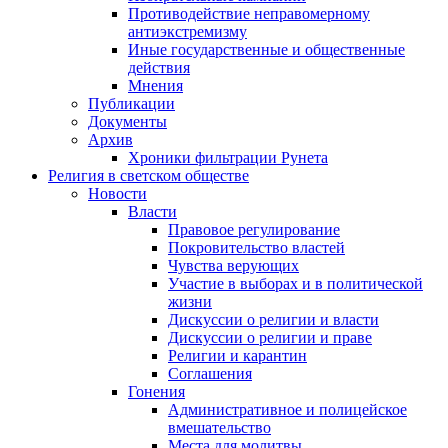
Противодействие неправомерному
антиэкстремизму
Иные государственные и общественные
действия
Мнения
Публикации
Документы
Архив
Хроники фильтрации Рунета
Религия в светском обществе
Новости
Власти
Правовое регулирование
Покровительство властей
Чувства верующих
Участие в выборах и в политической
жизни
Дискуссии о религии и власти
Дискуссии о религии и праве
Религии и карантин
Соглашения
Гонения
Административное и полицейское
вмешательство
Места для молитвы