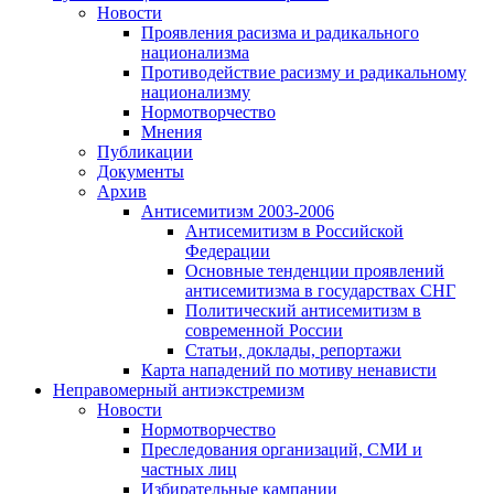
Новости
Проявления расизма и радикального
национализма
Противодействие расизму и радикальному
национализму
Нормотворчество
Мнения
Публикации
Документы
Архив
Антисемитизм 2003-2006
Антисемитизм в Российской
Федерации
Основные тенденции проявлений
антисемитизма в государствах СНГ
Политический антисемитизм в
современной России
Статьи, доклады, репортажи
Карта нападений по мотиву ненависти
Неправомерный антиэкстремизм
Новости
Нормотворчество
Преследования организаций, СМИ и
частных лиц
Избирательные кампании