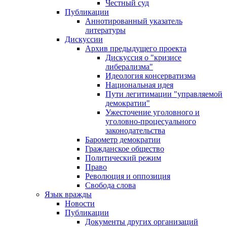
Честный суд
Публикации
Аннотированный указатель
литературы
Дискуссии
Архив предыдущего проекта
Дискуссия о "кризисе
либерализма"
Идеология консерватизма
Национальная идея
Пути легитимации "управляемой
демократии"
Ужесточение уголовного и
уголовно-процесуального
законодательства
Барометр демократии
Гражданское общество
Политический режим
Право
Революция и оппозиция
Свобода слова
Язык вражды
Новости
Публикации
Документы других организаций