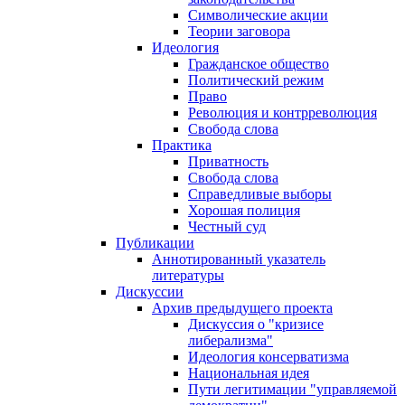
Символические акции
Теории заговора
Идеология
Гражданское общество
Политический режим
Право
Революция и контрреволюция
Свобода слова
Практика
Приватность
Свобода слова
Справедливые выборы
Хорошая полиция
Честный суд
Публикации
Аннотированный указатель
литературы
Дискуссии
Архив предыдущего проекта
Дискуссия о "кризисе
либерализма"
Идеология консерватизма
Национальная идея
Пути легитимации "управляемой