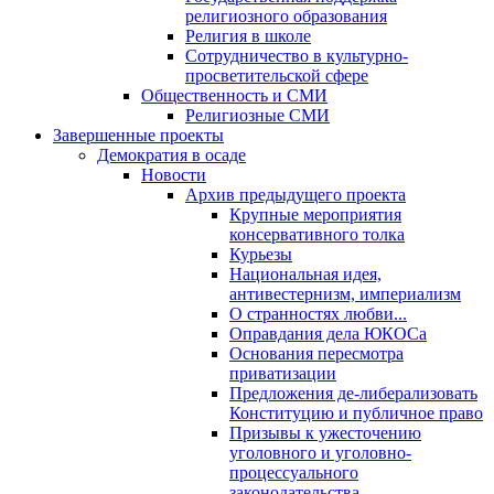
религиозного образования
Религия в школе
Сотрудничество в культурно-
просветительской сфере
Общественность и СМИ
Религиозные СМИ
Завершенные проекты
Демократия в осаде
Новости
Архив предыдущего проекта
Крупные мероприятия
консервативного толка
Курьезы
Национальная идея,
антивестернизм, империализм
О странностях любви...
Оправдания дела ЮКОСа
Основания пересмотра
приватизации
Предложения де-либерализовать
Конституцию и публичное право
Призывы к ужесточению
уголовного и уголовно-
процессуального
законодательства