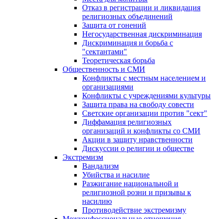
Отказ в регистрации и ликвидация
религиозных объединений
Защита от гонений
Негосударственная дискриминация
Дискриминация и борьба с
"сектантами"
Теоретическая борьба
Общественность и СМИ
Конфликты с местным населением и
организациями
Конфликты с учреждениями культуры
Защита права на свободу совести
Светские организации против "сект"
Диффамация религиозных
организаций и конфликты со СМИ
Акции в защиту нравственности
Дискуссии о религии и обществе
Экстремизм
Вандализм
Убийства и насилие
Разжигание национальной и
религиозной розни и призывы к
насилию
Противодействие экстремизму
Межконфессиональные отношения