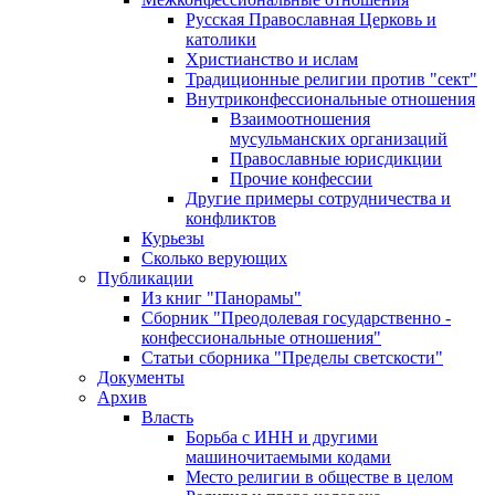
Русская Православная Церковь и
католики
Христианство и ислам
Традиционные религии против "сект"
Внутриконфессиональные отношения
Взаимоотношения
мусульманских организаций
Православные юрисдикции
Прочие конфессии
Другие примеры сотрудничества и
конфликтов
Курьезы
Сколько верующих
Публикации
Из книг "Панорамы"
Сборник "Преодолевая государственно -
конфессиональные отношения"
Статьи сборника "Пределы светскости"
Документы
Архив
Власть
Борьба с ИНН и другими
машиночитаемыми кодами
Место религии в обществе в целом