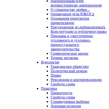
Национальная идея,
антивестернизм, империализм
О странностях любви...
Оправдания дела ЮКОСа
Основания пересмотра
приватизации
Предложения де-либерализовать
Конституцию и публичное право
Призывы к ужесточению
уголовного и уголовно-
процессуального
законодательства
Символические акции
Теории заговора
Идеология
Гражданское общество
Политический режим
Право
Революция и контрреволюция
Свобода слова
Практика
Приватность
Свобода слова
Справедливые выборы
Хорошая полиция