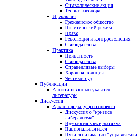
Символические акции
Теории заговора
Идеология
Гражданское общество
Политический режим
Право
Революция и контрреволюция
Свобода слова
Практика
Приватность
Свобода слова
Справедливые выборы
Хорошая полиция
Честный суд
Публикации
Аннотированный указатель
литературы
Дискуссии
Архив предыдущего проекта
Дискуссия о "кризисе
либерализма"
Идеология консерватизма
Национальная идея
Пути легитимации "управляемой