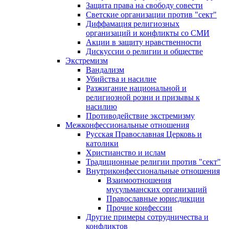
Защита права на свободу совести
Светские организации против "сект"
Диффамация религиозных
организаций и конфликты со СМИ
Акции в защиту нравственности
Дискуссии о религии и обществе
Экстремизм
Вандализм
Убийства и насилие
Разжигание национальной и
религиозной розни и призывы к
насилию
Противодействие экстремизму
Межконфессиональные отношения
Русская Православная Церковь и
католики
Христианство и ислам
Традиционные религии против "сект"
Внутриконфессиональные отношения
Взаимоотношения
мусульманских организаций
Православные юрисдикции
Прочие конфессии
Другие примеры сотрудничества и
конфликтов