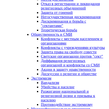
Отказ в регистрации и ликвидация
религиозных объединений
Защита от гонений
Негосударственная дискриминация
Дискриминация и борьба с
"сектантами"
Теоретическая борьба
Общественность и СМИ
Конфликты с местным населением и
организациями
Конфликты с учреждениями культуры
Защита права на свободу совести
Светские организации против "сект"
Диффамация религиозных
организаций и конфликты со СМИ
Акции в защиту нравственности
Дискуссии о религии и обществе
Экстремизм
Вандализм
Убийства и насилие
Разжигание национальной и
религиозной розни и призывы к
насилию
Противодействие экстремизму
Межконфессиональные отношения