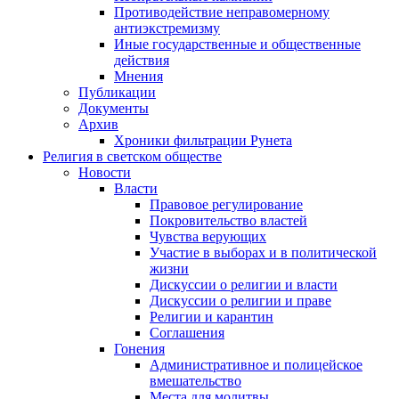
Противодействие неправомерному
антиэкстремизму
Иные государственные и общественные
действия
Мнения
Публикации
Документы
Архив
Хроники фильтрации Рунета
Религия в светском обществе
Новости
Власти
Правовое регулирование
Покровительство властей
Чувства верующих
Участие в выборах и в политической
жизни
Дискуссии о религии и власти
Дискуссии о религии и праве
Религии и карантин
Соглашения
Гонения
Административное и полицейское
вмешательство
Места для молитвы