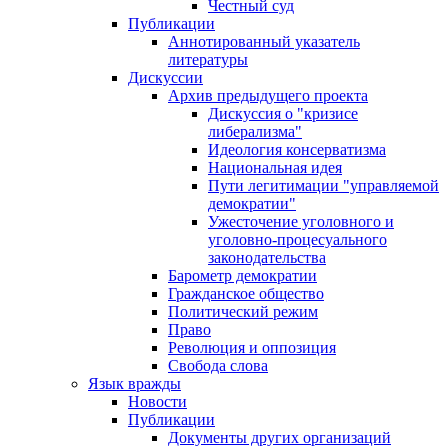
Честный суд
Публикации
Аннотированный указатель
литературы
Дискуссии
Архив предыдущего проекта
Дискуссия о "кризисе
либерализма"
Идеология консерватизма
Национальная идея
Пути легитимации "управляемой
демократии"
Ужесточение уголовного и
уголовно-процесуального
законодательства
Барометр демократии
Гражданское общество
Политический режим
Право
Революция и оппозиция
Свобода слова
Язык вражды
Новости
Публикации
Документы других организаций