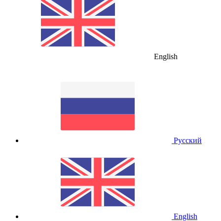
English
Русский
English