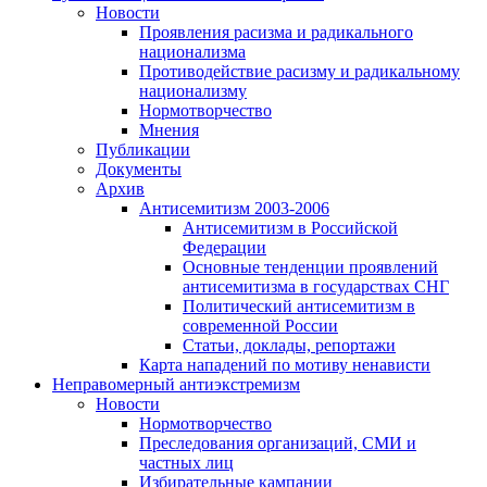
Новости
Проявления расизма и радикального
национализма
Противодействие расизму и радикальному
национализму
Нормотворчество
Мнения
Публикации
Документы
Архив
Антисемитизм 2003-2006
Антисемитизм в Российской
Федерации
Основные тенденции проявлений
антисемитизма в государствах СНГ
Политический антисемитизм в
современной России
Статьи, доклады, репортажи
Карта нападений по мотиву ненависти
Неправомерный антиэкстремизм
Новости
Нормотворчество
Преследования организаций, СМИ и
частных лиц
Избирательные кампании