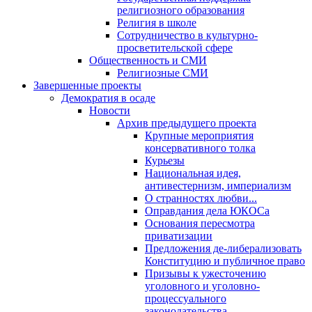
религиозного образования
Религия в школе
Сотрудничество в культурно-
просветительской сфере
Общественность и СМИ
Религиозные СМИ
Завершенные проекты
Демократия в осаде
Новости
Архив предыдущего проекта
Крупные мероприятия
консервативного толка
Курьезы
Национальная идея,
антивестернизм, империализм
О странностях любви...
Оправдания дела ЮКОСа
Основания пересмотра
приватизации
Предложения де-либерализовать
Конституцию и публичное право
Призывы к ужесточению
уголовного и уголовно-
процессуального
законодательства