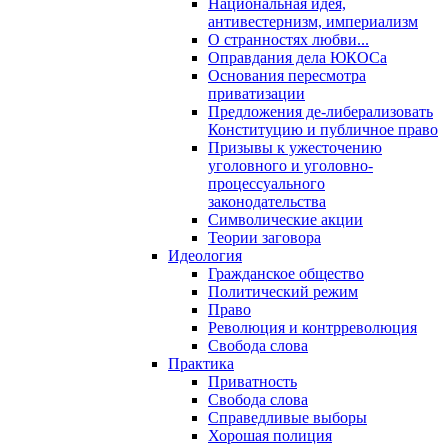
Национальная идея,
антивестернизм, империализм
О странностях любви...
Оправдания дела ЮКОСа
Основания пересмотра
приватизации
Предложения де-либерализовать
Конституцию и публичное право
Призывы к ужесточению
уголовного и уголовно-
процессуального
законодательства
Символические акции
Теории заговора
Идеология
Гражданское общество
Политический режим
Право
Революция и контрреволюция
Свобода слова
Практика
Приватность
Свобода слова
Справедливые выборы
Хорошая полиция