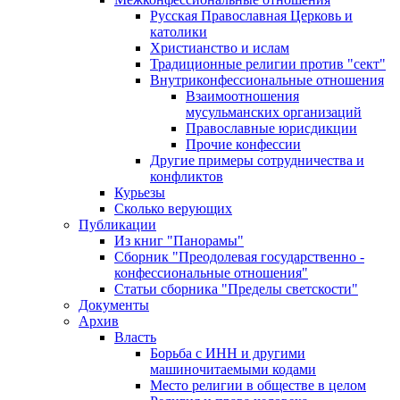
Русская Православная Церковь и
католики
Христианство и ислам
Традиционные религии против "сект"
Внутриконфессиональные отношения
Взаимоотношения
мусульманских организаций
Православные юрисдикции
Прочие конфессии
Другие примеры сотрудничества и
конфликтов
Курьезы
Сколько верующих
Публикации
Из книг "Панорамы"
Сборник "Преодолевая государственно -
конфессиональные отношения"
Статьи сборника "Пределы светскости"
Документы
Архив
Власть
Борьба с ИНН и другими
машиночитаемыми кодами
Место религии в обществе в целом