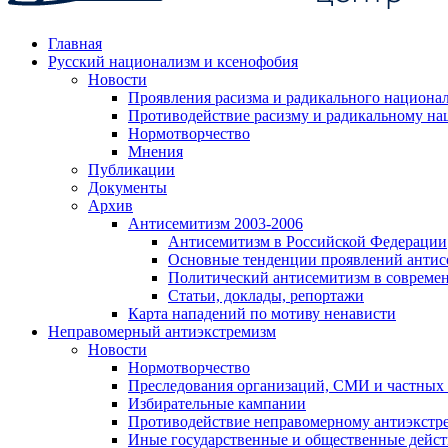
Главная
Русский национализм и ксенофобия
Новости
Проявления расизма и радикального национа
Противодействие расизму и радикальному на
Нормотворчество
Мнения
Публикации
Документы
Архив
Антисемитизм 2003-2006
Антисемитизм в Российской Федерации
Основные тенденции проявлений антис
Политический антисемитизм в совреме
Статьи, доклады, репортажи
Карта нападений по мотиву ненависти
Неправомерный антиэкстремизм
Новости
Нормотворчество
Преследования организаций, СМИ и частных
Избирательные кампании
Противодействие неправомерному антиэкстр
Иные государственные и общественные дейст