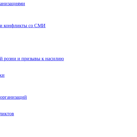
ганизациями
 и конфликты со СМИ
й розни и призывы к насилию
ки
организаций
ликтов