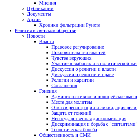
Мнения
Публикации
Документы
Архив
Хроники фильтрации Рунета
Религия в светском обществе
Новости
Власти
Правовое регулирование
Покровительство властей
Чувства верующих
Участие в выборах и в политической ж
Дискуссии о религии и власти
Дискуссии о религии и праве
Религии и карантин
Соглашения
Гонения
Административное и полицейское вмеш
Места для молитвы
Отказ в регистрации и ликвидация рел
Защита от гонений
Негосударственная дискриминация
Дискриминация и борьба с "сектантами
Теоретическая борьба
Общественность и СМИ