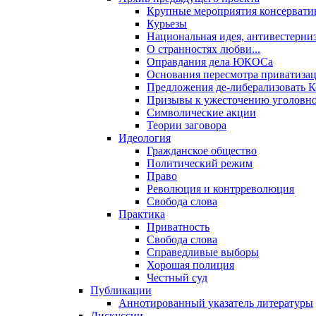
Крупные мероприятия консервати
Курьезы
Национальная идея, антивестерни
О странностях любви...
Оправдания дела ЮКОСа
Основания пересмотра приватиза
Предложения де-либерализовать 
Призывы к ужесточению уголовног
Символические акции
Теории заговора
Идеология
Гражданское общество
Политический режим
Право
Революция и контрреволюция
Свобода слова
Практика
Приватность
Свобода слова
Справедливые выборы
Хорошая полиция
Честный суд
Публикации
Аннотированный указатель литературы
Дискуссии