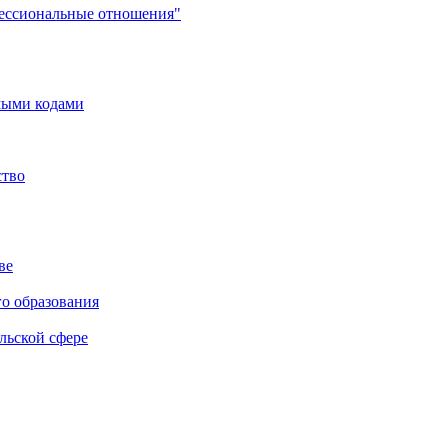
фессиональные отношения"
мыми кодами
ство
ве
го образования
льской сфере