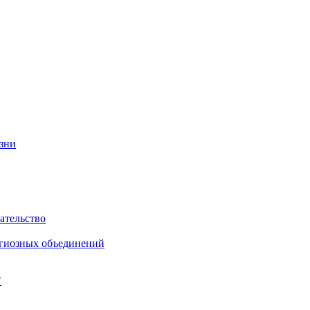
изни
ательство
игиозных объединений
"