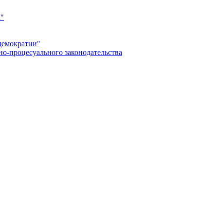
а"
демократии"
но-процесуального законодательства