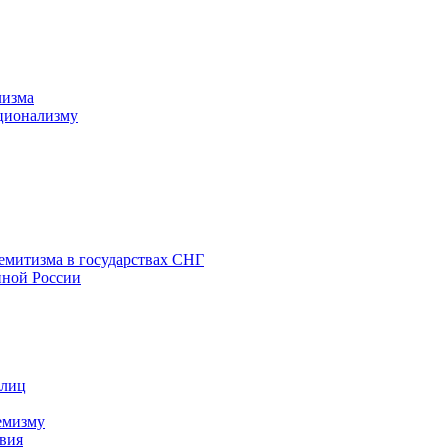
лизма
ционализму
емитизма в государствах СНГ
нной России
 лиц
емизму
вия