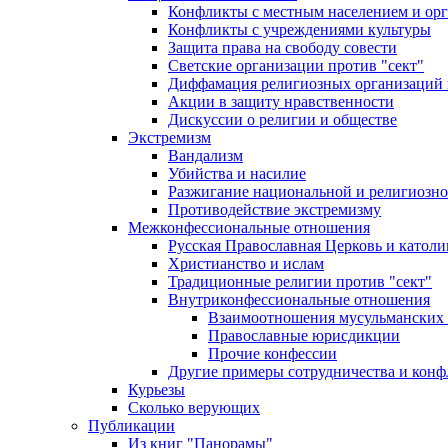
Конфликты с местным населением и ор
Конфликты с учреждениями культуры
Защита права на свободу совести
Светские организации против "сект"
Диффамация религиозных организаций
Акции в защиту нравственности
Дискуссии о религии и обществе
Экстремизм
Вандализм
Убийства и насилие
Разжигание национальной и религиозно
Противодействие экстремизму
Межконфессиональные отношения
Русская Православная Церковь и католи
Христианство и ислам
Традиционные религии против "сект"
Внутриконфессиональные отношения
Взаимоотношения мусульманских 
Православные юрисдикции
Прочие конфессии
Другие примеры сотрудничества и конф
Курьезы
Сколько верующих
Публикации
Из книг "Панорамы"