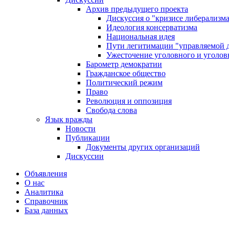
Архив предыдущего проекта
Дискуссия о "кризисе либерализм
Идеология консерватизма
Национальная идея
Пути легитимации "управляемой 
Ужесточение уголовного и уголов
Барометр демократии
Гражданское общество
Политический режим
Право
Революция и оппозиция
Свобода слова
Язык вражды
Новости
Публикации
Документы других организаций
Дискуссии
Объявления
О нас
Аналитика
Справочник
База данных