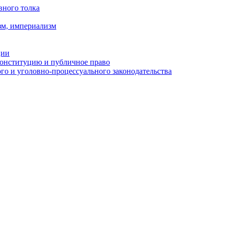
вного толка
зм, империализм
ции
Конституцию и публичное право
о и уголовно-процессуального законодательства