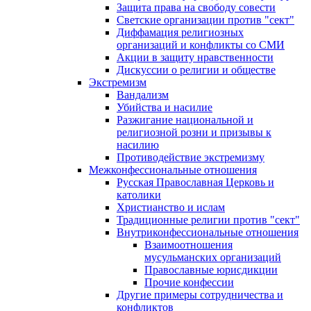
Защита права на свободу совести
Светские организации против "сект"
Диффамация религиозных
организаций и конфликты со СМИ
Акции в защиту нравственности
Дискуссии о религии и обществе
Экстремизм
Вандализм
Убийства и насилие
Разжигание национальной и
религиозной розни и призывы к
насилию
Противодействие экстремизму
Межконфессиональные отношения
Русская Православная Церковь и
католики
Христианство и ислам
Традиционные религии против "сект"
Внутриконфессиональные отношения
Взаимоотношения
мусульманских организаций
Православные юрисдикции
Прочие конфессии
Другие примеры сотрудничества и
конфликтов