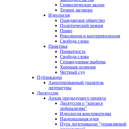
Символические акции
Теории заговора
Идеология
Гражданское общество
Политический режим
Право
Революция и контрреволюция
Свобода слова
Практика
Приватность
Свобода слова
Справедливые выборы
Хорошая полиция
Честный суд
Публикации
Аннотированный указатель
литературы
Дискуссии
Архив предыдущего проекта
Дискуссия о "кризисе
либерализма"
Идеология консерватизма
Национальная идея
Пути легитимации "управляемой