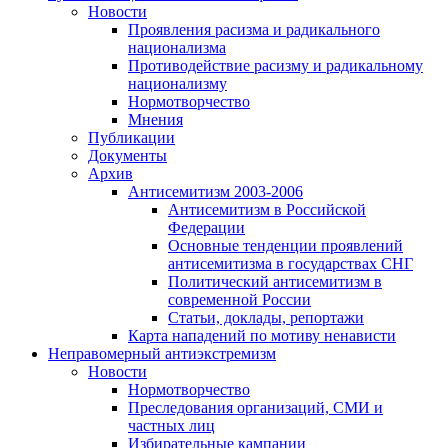
Новости
Проявления расизма и радикального
национализма
Противодействие расизму и радикальному
национализму
Нормотворчество
Мнения
Публикации
Документы
Архив
Антисемитизм 2003-2006
Антисемитизм в Российской
Федерации
Основные тенденции проявлений
антисемитизма в государствах СНГ
Политический антисемитизм в
современной России
Статьи, доклады, репортажи
Карта нападений по мотиву ненависти
Неправомерный антиэкстремизм
Новости
Нормотворчество
Преследования организаций, СМИ и
частных лиц
Избирательные кампании