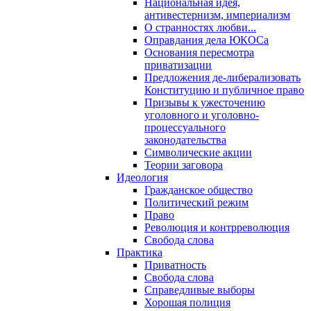
Национальная идея,
антивестернизм, империализм
О странностях любви...
Оправдания дела ЮКОСа
Основания пересмотра
приватизации
Предложения де-либерализовать
Конституцию и публичное право
Призывы к ужесточению
уголовного и уголовно-
процессуального
законодательства
Символические акции
Теории заговора
Идеология
Гражданское общество
Политический режим
Право
Революция и контрреволюция
Свобода слова
Практика
Приватность
Свобода слова
Справедливые выборы
Хорошая полиция