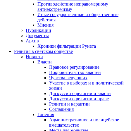
Противодействие неправомерному
антиэкстремизму
Иные государственные и общественные
действия
Мнения
Публикации
Документы
Архив
Хроники фильтрации Рунета
Религия в светском обществе
Новости
Власти
Правовое регулирование
Покровительство властей
Чувства верующих
Участие в выборах и в политической
жизни
Дискуссии о религии и власти
Дискуссии о религии и праве
Религии и карантин
Соглашения
Гонения
Административное и полицейское
вмешательство
Места для молитвы