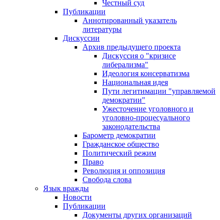
Честный суд
Публикации
Аннотированный указатель
литературы
Дискуссии
Архив предыдущего проекта
Дискуссия о "кризисе
либерализма"
Идеология консерватизма
Национальная идея
Пути легитимации "управляемой
демократии"
Ужесточение уголовного и
уголовно-процесуального
законодательства
Барометр демократии
Гражданское общество
Политический режим
Право
Революция и оппозиция
Свобода слова
Язык вражды
Новости
Публикации
Документы других организаций