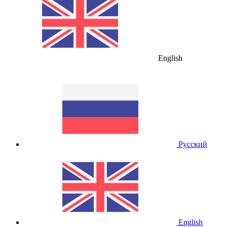
English
Русский
English