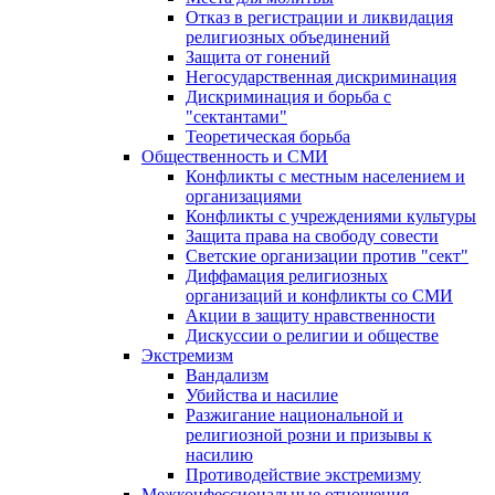
Отказ в регистрации и ликвидация
религиозных объединений
Защита от гонений
Негосударственная дискриминация
Дискриминация и борьба с
"сектантами"
Теоретическая борьба
Общественность и СМИ
Конфликты с местным населением и
организациями
Конфликты с учреждениями культуры
Защита права на свободу совести
Светские организации против "сект"
Диффамация религиозных
организаций и конфликты со СМИ
Акции в защиту нравственности
Дискуссии о религии и обществе
Экстремизм
Вандализм
Убийства и насилие
Разжигание национальной и
религиозной розни и призывы к
насилию
Противодействие экстремизму
Межконфессиональные отношения