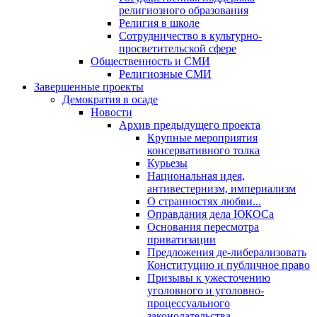
религиозного образования
Религия в школе
Сотрудничество в культурно-
просветительской сфере
Общественность и СМИ
Религиозные СМИ
Завершенные проекты
Демократия в осаде
Новости
Архив предыдущего проекта
Крупные мероприятия
консервативного толка
Курьезы
Национальная идея,
антивестернизм, империализм
О странностях любви...
Оправдания дела ЮКОСа
Основания пересмотра
приватизации
Предложения де-либерализовать
Конституцию и публичное право
Призывы к ужесточению
уголовного и уголовно-
процессуального
законодательства