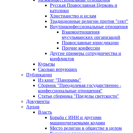
Русская Православная Церковь и
католики
Христианство и ислам
Традиционные религии против "сект"
Внутриконфессиональные отношения
Взаимоотношения
мусульманских организаций
Православные юрисдикции
Прочие конфессии
Другие примеры сотрудничества и
конфликтов
Курьезы
Сколько верующих
Публикации
Из книг "Панорамы"
Сборник "Преодолевая государственно -
конфессиональные отношения"
Статьи сборника "Пределы светскости"
Документы
Архив
Власть
Борьба с ИНН и другими
машиночитаемыми кодами
Место религии в обществе в целом