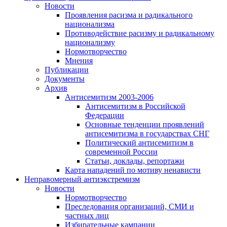
Новости
Проявления расизма и радикального
национализма
Противодействие расизму и радикальному
национализму
Нормотворчество
Мнения
Публикации
Документы
Архив
Антисемитизм 2003-2006
Антисемитизм в Российской
Федерации
Основные тенденции проявлений
антисемитизма в государствах СНГ
Политический антисемитизм в
современной России
Статьи, доклады, репортажи
Карта нападений по мотиву ненависти
Неправомерный антиэкстремизм
Новости
Нормотворчество
Преследования организаций, СМИ и
частных лиц
Избирательные кампании