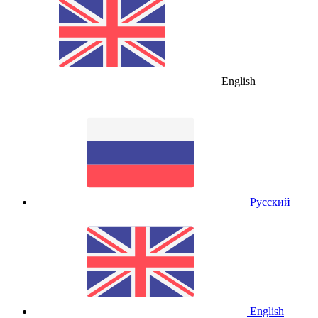
English
Русский
English