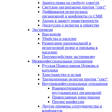
Защита права на свободу совести
Светские организации против "сект"
Диффамация религиозных
организаций и конфликты со СМИ
Акции в защиту нравственности
Дискуссии о религии и обществе
Экстремизм
Вандализм
Убийства и насилие
Разжигание национальной и
религиозной розни и призывы к
насилию
Противодействие экстремизму
Межконфессиональные отношения
Русская Православная Церковь и
католики
Христианство и ислам
Традиционные религии против "сект"
Внутриконфессиональные отношения
Взаимоотношения
мусульманских организаций
Православные юрисдикции
Прочие конфессии
Другие примеры сотрудничества и
конфликтов