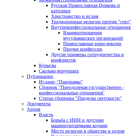
Русская Православная Церковь и
католики
Христианство и ислам
Традиционные религии против "сект"
Внутриконфессиональные отношения
Взаимоотношения
мусульманских организаций
Православные юрисдикции
Прочие конфессии
Другие примеры сотрудничества и
конфликтов
Курьезы
Сколько верующих
Публикации
Из книг "Панорамы"
Сборник "Преодолевая государственно -
конфессиональные отношения"
Статьи сборника "Пределы светскости"
Документы
Архив
Власть
Борьба с ИНН и другими
машиночитаемыми кодами
Место религии в обществе в целом