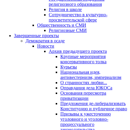
религиозного образования
Религия в школе
Сотрудничество в культурно-
просветительской сфере
Общественность и СМИ
Религиозные СМИ
Завершенные проекты
Демократия в осаде
Новости
Архив предыдущего проекта
Крупные мероприятия
консервативного толка
Курьезы
Национальная идея,
антивестернизм, империализм
О странностях любви...
Оправдания дела ЮКОСа
Основания пересмотра
приватизации
Предложения де-либерализовать
Конституцию и публичное право
Призывы к ужесточению
уголовного и уголовно-
процессуального
законодательства