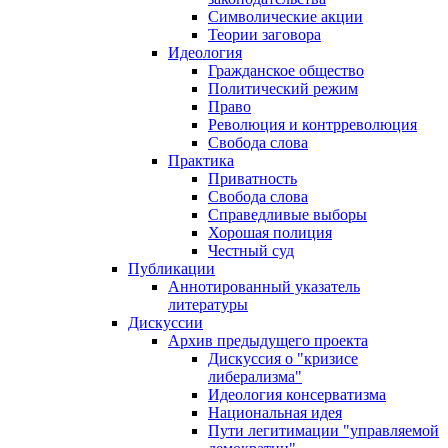
Символические акции
Теории заговора
Идеология
Гражданское общество
Политический режим
Право
Революция и контрреволюция
Свобода слова
Практика
Приватность
Свобода слова
Справедливые выборы
Хорошая полиция
Честный суд
Публикации
Аннотированный указатель
литературы
Дискуссии
Архив предыдущего проекта
Дискуссия о "кризисе
либерализма"
Идеология консерватизма
Национальная идея
Пути легитимации "управляемой