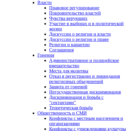
Власти
Правовое регулирование
Покровительство властей
Чувства верующих
Участие в выборах и в политической
жизни
Дискуссии о религии и власти
Дискуссии о религии и праве
Религии и карантин
Соглашения
Гонения
Административное и полицейское
вмешательство
Места для молитвы
Отказ в регистрации и ликвидация
религиозных объединений
Защита от гонений
Негосударственная дискриминация
Дискриминация и борьба с
"сектантами"
Теоретическая борьба
Общественность и СМИ
Конфликты с местным населением и
организациями
Конфликты с учреждениями культуры