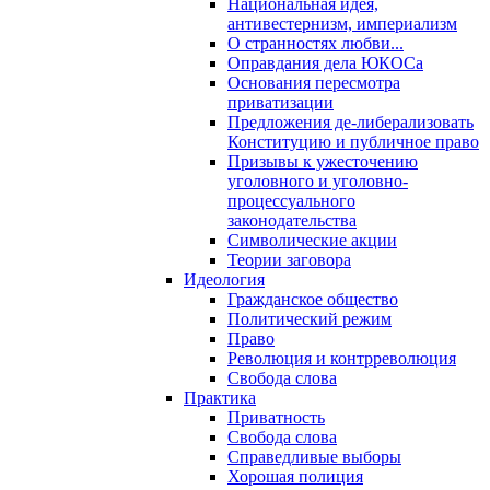
Национальная идея,
антивестернизм, империализм
О странностях любви...
Оправдания дела ЮКОСа
Основания пересмотра
приватизации
Предложения де-либерализовать
Конституцию и публичное право
Призывы к ужесточению
уголовного и уголовно-
процессуального
законодательства
Символические акции
Теории заговора
Идеология
Гражданское общество
Политический режим
Право
Революция и контрреволюция
Свобода слова
Практика
Приватность
Свобода слова
Справедливые выборы
Хорошая полиция