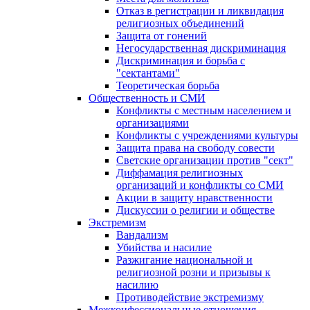
Отказ в регистрации и ликвидация
религиозных объединений
Защита от гонений
Негосударственная дискриминация
Дискриминация и борьба с
"сектантами"
Теоретическая борьба
Общественность и СМИ
Конфликты с местным населением и
организациями
Конфликты с учреждениями культуры
Защита права на свободу совести
Светские организации против "сект"
Диффамация религиозных
организаций и конфликты со СМИ
Акции в защиту нравственности
Дискуссии о религии и обществе
Экстремизм
Вандализм
Убийства и насилие
Разжигание национальной и
религиозной розни и призывы к
насилию
Противодействие экстремизму
Межконфессиональные отношения