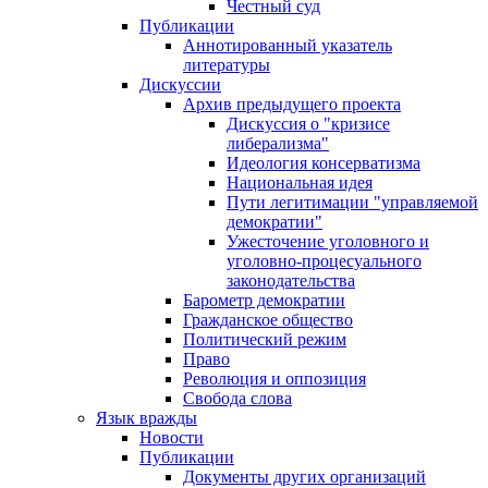
Честный суд
Публикации
Аннотированный указатель
литературы
Дискуссии
Архив предыдущего проекта
Дискуссия о "кризисе
либерализма"
Идеология консерватизма
Национальная идея
Пути легитимации "управляемой
демократии"
Ужесточение уголовного и
уголовно-процесуального
законодательства
Барометр демократии
Гражданское общество
Политический режим
Право
Революция и оппозиция
Свобода слова
Язык вражды
Новости
Публикации
Документы других организаций