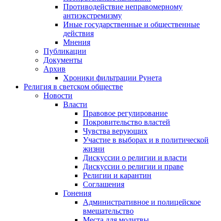
Противодействие неправомерному
антиэкстремизму
Иные государственные и общественные
действия
Мнения
Публикации
Документы
Архив
Хроники фильтрации Рунета
Религия в светском обществе
Новости
Власти
Правовое регулирование
Покровительство властей
Чувства верующих
Участие в выборах и в политической
жизни
Дискуссии о религии и власти
Дискуссии о религии и праве
Религии и карантин
Соглашения
Гонения
Административное и полицейское
вмешательство
Места для молитвы