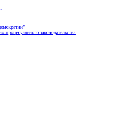
а"
демократии"
но-процесуального законодательства