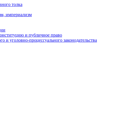
вного толка
зм, империализм
ции
Конституцию и публичное право
о и уголовно-процессуального законодательства