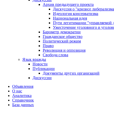
Архив предыдущего проекта
Дискуссия о "кризисе либерализм
Идеология консерватизма
Национальная идея
Пути легитимации "управляемой 
Ужесточение уголовного и уголов
Барометр демократии
Гражданское общество
Политический режим
Право
Революция и оппозиция
Свобода слова
Язык вражды
Новости
Публикации
Документы других организаций
Дискуссии
Объявления
О нас
Аналитика
Справочник
База данных