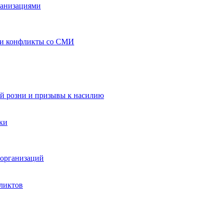
ганизациями
 и конфликты со СМИ
й розни и призывы к насилию
ки
организаций
ликтов