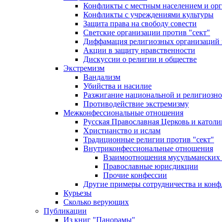
Конфликты с местным населением и ор
Конфликты с учреждениями культуры
Защита права на свободу совести
Светские организации против "сект"
Диффамация религиозных организаций
Акции в защиту нравственности
Дискуссии о религии и обществе
Экстремизм
Вандализм
Убийства и насилие
Разжигание национальной и религиозно
Противодействие экстремизму
Межконфессиональные отношения
Русская Православная Церковь и католи
Христианство и ислам
Традиционные религии против "сект"
Внутриконфессиональные отношения
Взаимоотношения мусульманских 
Православные юрисдикции
Прочие конфессии
Другие примеры сотрудничества и конф
Курьезы
Сколько верующих
Публикации
Из книг "Панорамы"