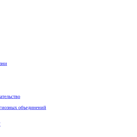
изни
ательство
игиозных объединений
"