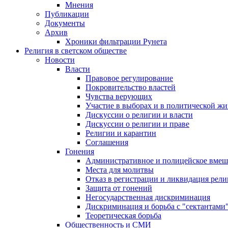
Мнения
Публикации
Документы
Архив
Хроники фильтрации Рунета
Религия в светском обществе
Новости
Власти
Правовое регулирование
Покровительство властей
Чувства верующих
Участие в выборах и в политической ж
Дискуссии о религии и власти
Дискуссии о религии и праве
Религии и карантин
Соглашения
Гонения
Административное и полицейское вмеш
Места для молитвы
Отказ в регистрации и ликвидация рел
Защита от гонений
Негосударственная дискриминация
Дискриминация и борьба с "сектантами
Теоретическая борьба
Общественность и СМИ