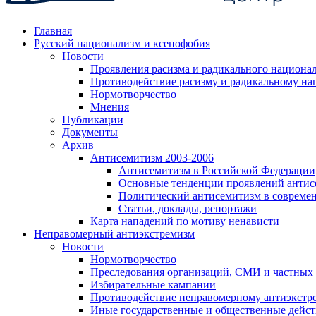
Главная
Русский национализм и ксенофобия
Новости
Проявления расизма и радикального национа
Противодействие расизму и радикальному на
Нормотворчество
Мнения
Публикации
Документы
Архив
Антисемитизм 2003-2006
Антисемитизм в Российской Федерации
Основные тенденции проявлений антис
Политический антисемитизм в совреме
Статьи, доклады, репортажи
Карта нападений по мотиву ненависти
Неправомерный антиэкстремизм
Новости
Нормотворчество
Преследования организаций, СМИ и частных
Избирательные кампании
Противодействие неправомерному антиэкстр
Иные государственные и общественные дейст