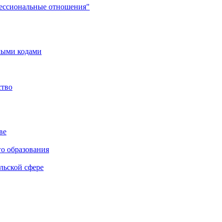
фессиональные отношения"
мыми кодами
ство
ве
го образования
льской сфере