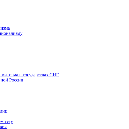
лизма
ционализму
емитизма в государствах СНГ
нной России
 лиц
емизму
вия