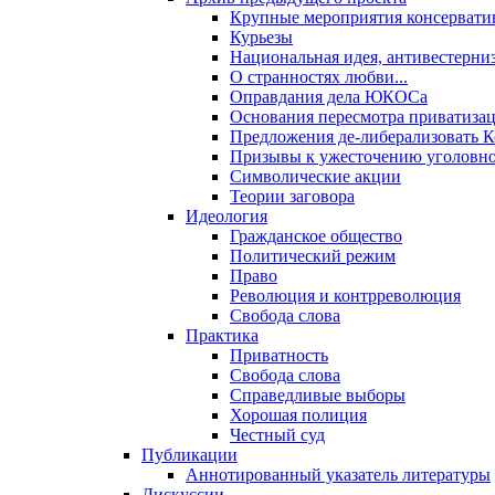
Крупные мероприятия консервати
Курьезы
Национальная идея, антивестерни
О странностях любви...
Оправдания дела ЮКОСа
Основания пересмотра приватиза
Предложения де-либерализовать 
Призывы к ужесточению уголовног
Символические акции
Теории заговора
Идеология
Гражданское общество
Политический режим
Право
Революция и контрреволюция
Свобода слова
Практика
Приватность
Свобода слова
Справедливые выборы
Хорошая полиция
Честный суд
Публикации
Аннотированный указатель литературы
Дискуссии