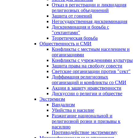
Отказ в регистрации и ликвидация
религиозных объединений
Защита от гонений
Негосударственная дискриминация
Дискриминация и борьба с
"сектантами"
Теоретическая борьба
Общественность и СМИ
Конфликты с местным населением и
организациями
Конфликты с учреждениями культуры
Защита права на свободу совести
Светские организации против "сект"
Диффамация религиозных
организаций и конфликты со СМИ
Акции в защиту нравственности
Дискуссии о религии и обществе
Экстремизм
Вандализм
Убийства и насилие
Разжигание национальной и
религиозной розни и призывы к
насилию
Противодействие экстремизму
Межконфессиональные отношения