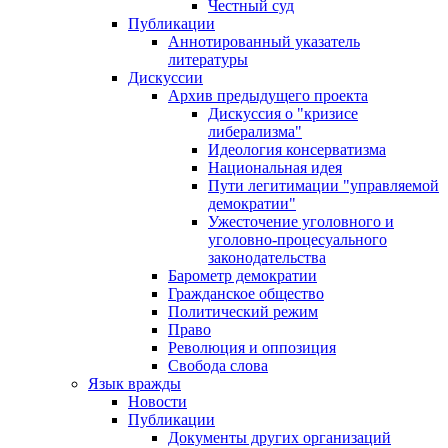
Честный суд
Публикации
Аннотированный указатель
литературы
Дискуссии
Архив предыдущего проекта
Дискуссия о "кризисе
либерализма"
Идеология консерватизма
Национальная идея
Пути легитимации "управляемой
демократии"
Ужесточение уголовного и
уголовно-процесуального
законодательства
Барометр демократии
Гражданское общество
Политический режим
Право
Революция и оппозиция
Свобода слова
Язык вражды
Новости
Публикации
Документы других организаций