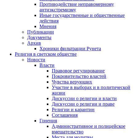
Противодействие неправомерному
антиэкстремизму
Иные государственные и общественные
действия
Мнения
Публикации
Документы
Архив
Хроники фильтрации Рунета
Религия в светском обществе
Новости
Власти
Правовое регулирование
Покровительство властей
Чувства верующих
Участие в выборах и в политической
жизни
Дискуссии о религии и власти
Дискуссии о религии и праве
Религии и карантин
Соглашения
Гонения
Административное и полицейское
вмешательство
Места для молитвы