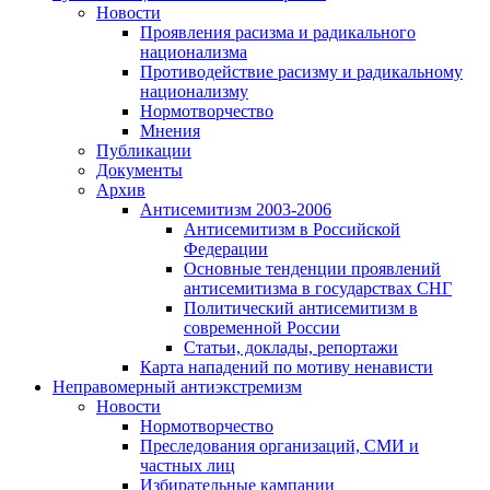
Новости
Проявления расизма и радикального
национализма
Противодействие расизму и радикальному
национализму
Нормотворчество
Мнения
Публикации
Документы
Архив
Антисемитизм 2003-2006
Антисемитизм в Российской
Федерации
Основные тенденции проявлений
антисемитизма в государствах СНГ
Политический антисемитизм в
современной России
Статьи, доклады, репортажи
Карта нападений по мотиву ненависти
Неправомерный антиэкстремизм
Новости
Нормотворчество
Преследования организаций, СМИ и
частных лиц
Избирательные кампании