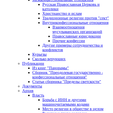
Русская Православная Церковь и
католики
Христианство и ислам
Традиционные религии против "сект"
Внутриконфессиональные отношения
Взаимоотношения
мусульманских организаций
Православные юрисдикции
Прочие конфессии
Другие примеры сотрудничества и
конфликтов
Курьезы
Сколько верующих
Публикации
Из книг "Панорамы"
Сборник "Преодолевая государственно -
конфессиональные отношения"
Статьи сборника "Пределы светскости"
Документы
Архив
Власть
Борьба с ИНН и другими
машиночитаемыми кодами
Место религии в обществе в целом