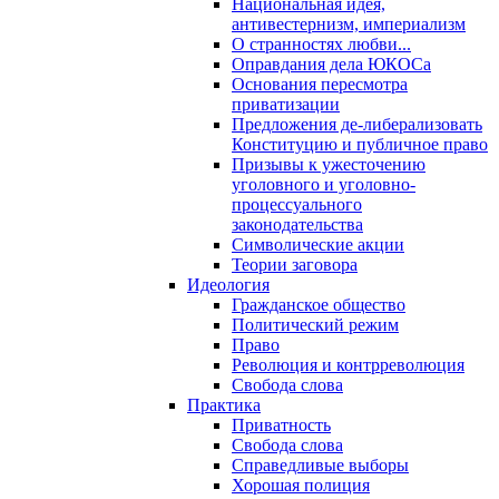
Национальная идея,
антивестернизм, империализм
О странностях любви...
Оправдания дела ЮКОСа
Основания пересмотра
приватизации
Предложения де-либерализовать
Конституцию и публичное право
Призывы к ужесточению
уголовного и уголовно-
процессуального
законодательства
Символические акции
Теории заговора
Идеология
Гражданское общество
Политический режим
Право
Революция и контрреволюция
Свобода слова
Практика
Приватность
Свобода слова
Справедливые выборы
Хорошая полиция