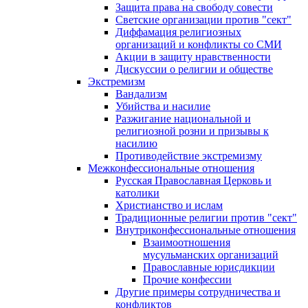
Защита права на свободу совести
Светские организации против "сект"
Диффамация религиозных
организаций и конфликты со СМИ
Акции в защиту нравственности
Дискуссии о религии и обществе
Экстремизм
Вандализм
Убийства и насилие
Разжигание национальной и
религиозной розни и призывы к
насилию
Противодействие экстремизму
Межконфессиональные отношения
Русская Православная Церковь и
католики
Христианство и ислам
Традиционные религии против "сект"
Внутриконфессиональные отношения
Взаимоотношения
мусульманских организаций
Православные юрисдикции
Прочие конфессии
Другие примеры сотрудничества и
конфликтов