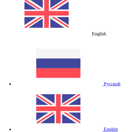
English
Русский
English