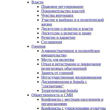
Власти
Правовое регулирование
Покровительство властей
Чувства верующих
Участие в выборах и в политической
жизни
Дискуссии о религии и власти
Дискуссии о религии и праве
Религии и карантин
Соглашения
Гонения
Административное и полицейское
вмешательство
Места для молитвы
Отказ в регистрации и ликвидация
религиозных объединений
Защита от гонений
Негосударственная дискриминация
Дискриминация и борьба с
"сектантами"
Теоретическая борьба
Общественность и СМИ
Конфликты с местным населением и
организациями
Конфликты с учреждениями культуры