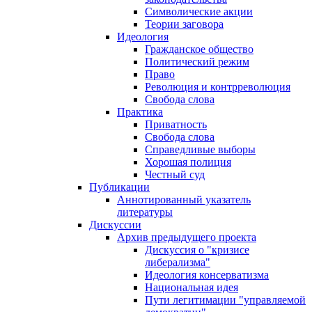
Символические акции
Теории заговора
Идеология
Гражданское общество
Политический режим
Право
Революция и контрреволюция
Свобода слова
Практика
Приватность
Свобода слова
Справедливые выборы
Хорошая полиция
Честный суд
Публикации
Аннотированный указатель
литературы
Дискуссии
Архив предыдущего проекта
Дискуссия о "кризисе
либерализма"
Идеология консерватизма
Национальная идея
Пути легитимации "управляемой