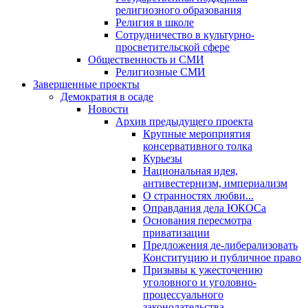
религиозного образования
Религия в школе
Сотрудничество в культурно-
просветительской сфере
Общественность и СМИ
Религиозные СМИ
Завершенные проекты
Демократия в осаде
Новости
Архив предыдущего проекта
Крупные мероприятия
консервативного толка
Курьезы
Национальная идея,
антивестернизм, империализм
О странностях любви...
Оправдания дела ЮКОСа
Основания пересмотра
приватизации
Предложения де-либерализовать
Конституцию и публичное право
Призывы к ужесточению
уголовного и уголовно-
процессуального
законодательства