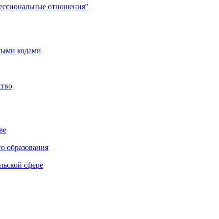
фессиональные отношения"
мыми кодами
ство
ве
го образования
льской сфере