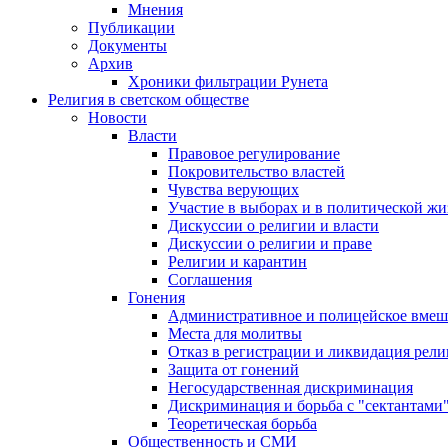
Мнения
Публикации
Документы
Архив
Хроники фильтрации Рунета
Религия в светском обществе
Новости
Власти
Правовое регулирование
Покровительство властей
Чувства верующих
Участие в выборах и в политической ж
Дискуссии о религии и власти
Дискуссии о религии и праве
Религии и карантин
Соглашения
Гонения
Административное и полицейское вмеш
Места для молитвы
Отказ в регистрации и ликвидация рел
Защита от гонений
Негосударственная дискриминация
Дискриминация и борьба с "сектантами
Теоретическая борьба
Общественность и СМИ