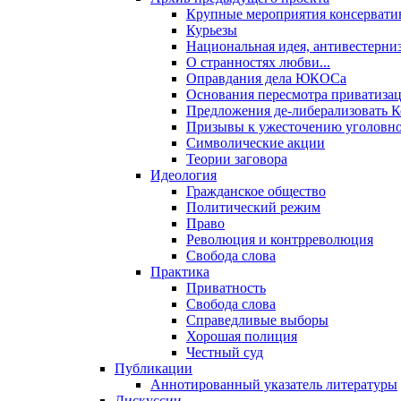
Крупные мероприятия консервати
Курьезы
Национальная идея, антивестерни
О странностях любви...
Оправдания дела ЮКОСа
Основания пересмотра приватиза
Предложения де-либерализовать 
Призывы к ужесточению уголовног
Символические акции
Теории заговора
Идеология
Гражданское общество
Политический режим
Право
Революция и контрреволюция
Свобода слова
Практика
Приватность
Свобода слова
Справедливые выборы
Хорошая полиция
Честный суд
Публикации
Аннотированный указатель литературы
Дискуссии