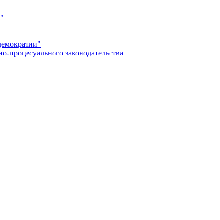
а"
демократии"
но-процесуального законодательства