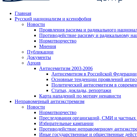
Главная
Русский национализм и ксенофобия
Новости
Проявления расизма и радикального национа
Противодействие расизму и радикальному на
Нормотворчество
Мнения
Публикации
Документы
Архив
Антисемитизм 2003-2006
Антисемитизм в Российской Федерации
Основные тенденции проявлений антис
Политический антисемитизм в совреме
Статьи, доклады, репортажи
Карта нападений по мотиву ненависти
Неправомерный антиэкстремизм
Новости
Нормотворчество
Преследования организаций, СМИ и частных
Избирательные кампании
Противодействие неправомерному антиэкстр
Иные государственные и общественные дейст