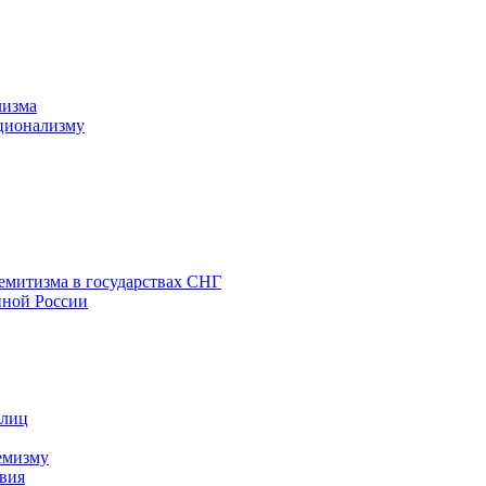
лизма
ционализму
емитизма в государствах СНГ
нной России
 лиц
емизму
вия