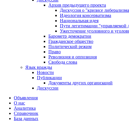
Архив предыдущего проекта
Дискуссия о "кризисе либерализм
Идеология консерватизма
Национальная идея
Пути легитимации "управляемой 
Ужесточение уголовного и уголов
Барометр демократии
Гражданское общество
Политический режим
Право
Революция и оппозиция
Свобода слова
Язык вражды
Новости
Публикации
Документы других организаций
Дискуссии
Объявления
О нас
Аналитика
Справочник
База данных