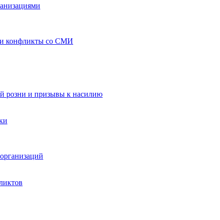
ганизациями
 и конфликты со СМИ
й розни и призывы к насилию
ки
организаций
ликтов