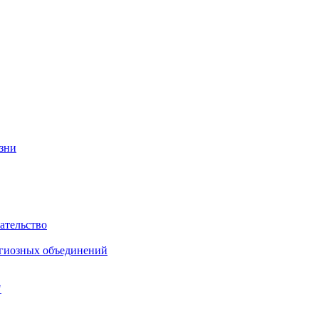
изни
ательство
игиозных объединений
"