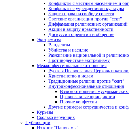
Конфликты с местным населением и ор
Конфликты с учреждениями культуры
Защита права на свободу совести
Светские организации против "сект"
Диффамация религиозных организаций
Акции в защиту нравственности
Дискуссии о религии и обществе
Экстремизм
Вандализм
Убийства и насилие
Разжигание национальной и религиозно
Противодействие экстремизму
Межконфессиональные отношения
Русская Православная Церковь и католи
Христианство и ислам
Традиционные религии против "сект"
Внутриконфессиональные отношения
Взаимоотношения мусульманских 
Православные юрисдикции
Прочие конфессии
Другие примеры сотрудничества и конф
Курьезы
Сколько верующих
Публикации
Из книг "Панорамы"