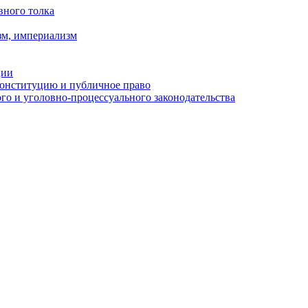
вного толка
зм, империализм
ции
Конституцию и публичное право
о и уголовно-процессуального законодательства