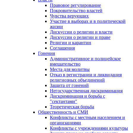
Правовое регулирование
Покровительство властей
Чувства верующих
Участие в выборах и в политической
жизни
Дискуссии о религии и власти
Дискуссии о религии и праве
Религии и карантин
Соглашения
Гонения
Административное и полицейское
вмешательство
Места для молитвы
Отказ в регистрации и ликвидация
религиозных объединений
Защита от гонений
Негосударственная дискриминация
Дискриминация и борьба с
"сектантами"
Теоретическая борьба
Общественность и СМИ
Конфликты с местным населением и
организациями
Конфликты с учреждениями культуры