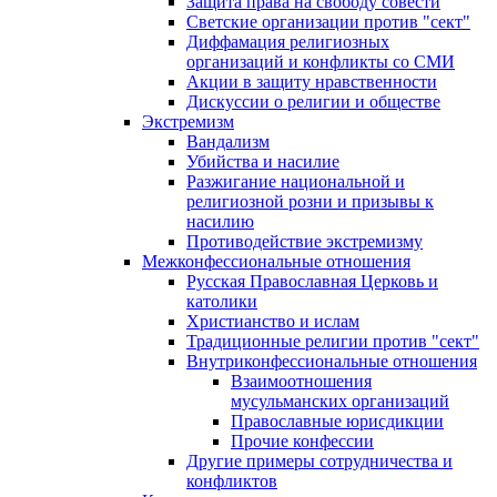
Защита права на свободу совести
Светские организации против "сект"
Диффамация религиозных
организаций и конфликты со СМИ
Акции в защиту нравственности
Дискуссии о религии и обществе
Экстремизм
Вандализм
Убийства и насилие
Разжигание национальной и
религиозной розни и призывы к
насилию
Противодействие экстремизму
Межконфессиональные отношения
Русская Православная Церковь и
католики
Христианство и ислам
Традиционные религии против "сект"
Внутриконфессиональные отношения
Взаимоотношения
мусульманских организаций
Православные юрисдикции
Прочие конфессии
Другие примеры сотрудничества и
конфликтов