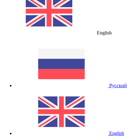
English
Русский
English