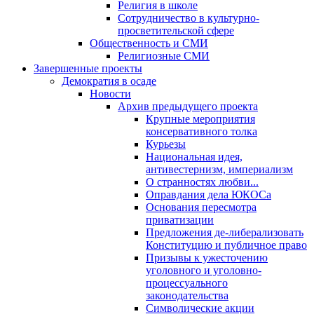
Религия в школе
Сотрудничество в культурно-
просветительской сфере
Общественность и СМИ
Религиозные СМИ
Завершенные проекты
Демократия в осаде
Новости
Архив предыдущего проекта
Крупные мероприятия
консервативного толка
Курьезы
Национальная идея,
антивестернизм, империализм
О странностях любви...
Оправдания дела ЮКОСа
Основания пересмотра
приватизации
Предложения де-либерализовать
Конституцию и публичное право
Призывы к ужесточению
уголовного и уголовно-
процессуального
законодательства
Символические акции