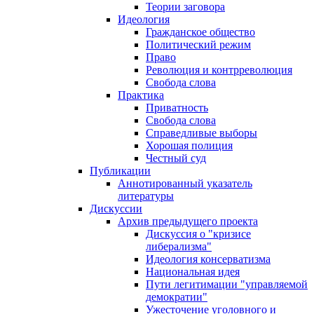
Теории заговора
Идеология
Гражданское общество
Политический режим
Право
Революция и контрреволюция
Свобода слова
Практика
Приватность
Свобода слова
Справедливые выборы
Хорошая полиция
Честный суд
Публикации
Аннотированный указатель
литературы
Дискуссии
Архив предыдущего проекта
Дискуссия о "кризисе
либерализма"
Идеология консерватизма
Национальная идея
Пути легитимации "управляемой
демократии"
Ужесточение уголовного и