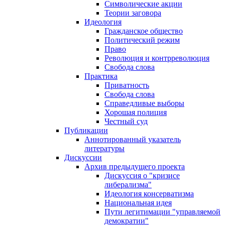
Символические акции
Теории заговора
Идеология
Гражданское общество
Политический режим
Право
Революция и контрреволюция
Свобода слова
Практика
Приватность
Свобода слова
Справедливые выборы
Хорошая полиция
Честный суд
Публикации
Аннотированный указатель
литературы
Дискуссии
Архив предыдущего проекта
Дискуссия о "кризисе
либерализма"
Идеология консерватизма
Национальная идея
Пути легитимации "управляемой
демократии"