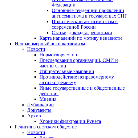
Федерации
Основные тенденции проявлений
антисемитизма в государствах СНГ
Политический антисемитизм в
современной России
Статьи, доклады, репортажи
Карта нападений по мотиву ненависти
Неправомерный антиэкстремизм
Новости
Нормотворчество
Преследования организаций, СМИ и
частных лиц
Избирательные кампании
Противодействие неправомерному
антиэкстремизму
Иные государственные и общественные
действия
Мнения
Публикации
Документы
Архив
Хроники фильтрации Рунета
Религия в светском обществе
Новости
Власти