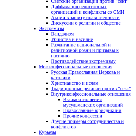
Светские организации против "сект"
Диффамация религиозных
организаций и конфликты со СМИ
Акции в защиту нравственности
Дискуссии о религии и обществе
Экстремизм
Вандализм
Убийства и насилие
Разжигание национальной и
религиозной розни и призывы к
насилию
Противодействие экстремизму
Межконфессиональные отношения
Русская Православная Церковь и
католики
Христианство и ислам
Традиционные религии против "сект"
Внутриконфессиональные отношения
Взаимоотношения
мусульманских организаций
Православные юрисдикции
Прочие конфессии
Другие примеры сотрудничества и
конфликтов
Курьезы