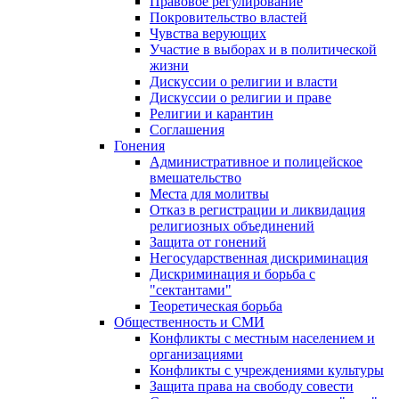
Правовое регулирование
Покровительство властей
Чувства верующих
Участие в выборах и в политической
жизни
Дискуссии о религии и власти
Дискуссии о религии и праве
Религии и карантин
Соглашения
Гонения
Административное и полицейское
вмешательство
Места для молитвы
Отказ в регистрации и ликвидация
религиозных объединений
Защита от гонений
Негосударственная дискриминация
Дискриминация и борьба с
"сектантами"
Теоретическая борьба
Общественность и СМИ
Конфликты с местным населением и
организациями
Конфликты с учреждениями культуры
Защита права на свободу совести