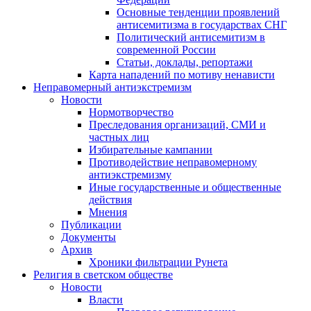
Основные тенденции проявлений
антисемитизма в государствах СНГ
Политический антисемитизм в
современной России
Статьи, доклады, репортажи
Карта нападений по мотиву ненависти
Неправомерный антиэкстремизм
Новости
Нормотворчество
Преследования организаций, СМИ и
частных лиц
Избирательные кампании
Противодействие неправомерному
антиэкстремизму
Иные государственные и общественные
действия
Мнения
Публикации
Документы
Архив
Хроники фильтрации Рунета
Религия в светском обществе
Новости
Власти