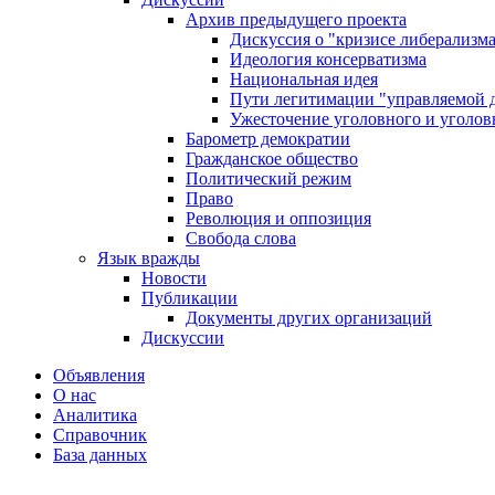
Архив предыдущего проекта
Дискуссия о "кризисе либерализм
Идеология консерватизма
Национальная идея
Пути легитимации "управляемой 
Ужесточение уголовного и уголов
Барометр демократии
Гражданское общество
Политический режим
Право
Революция и оппозиция
Свобода слова
Язык вражды
Новости
Публикации
Документы других организаций
Дискуссии
Объявления
О нас
Аналитика
Справочник
База данных