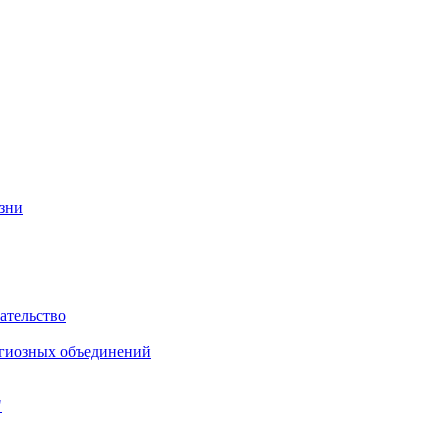
изни
ательство
игиозных объединений
"