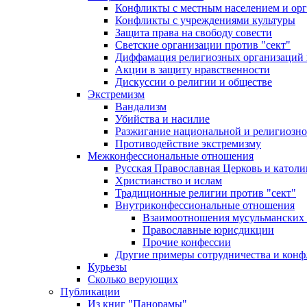
Конфликты с местным населением и ор
Конфликты с учреждениями культуры
Защита права на свободу совести
Светские организации против "сект"
Диффамация религиозных организаций
Акции в защиту нравственности
Дискуссии о религии и обществе
Экстремизм
Вандализм
Убийства и насилие
Разжигание национальной и религиозно
Противодействие экстремизму
Межконфессиональные отношения
Русская Православная Церковь и католи
Христианство и ислам
Традиционные религии против "сект"
Внутриконфессиональные отношения
Взаимоотношения мусульманских 
Православные юрисдикции
Прочие конфессии
Другие примеры сотрудничества и конф
Курьезы
Сколько верующих
Публикации
Из книг "Панорамы"