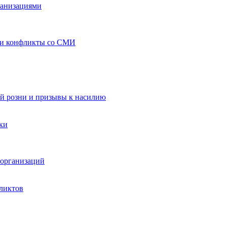
ганизациями
 и конфликты со СМИ
й розни и призывы к насилию
ки
организаций
ликтов