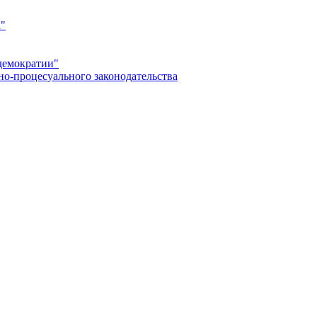
а"
демократии"
но-процесуального законодательства