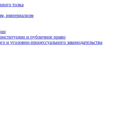
вного толка
зм, империализм
ции
Конституцию и публичное право
о и уголовно-процессуального законодательства