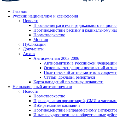
Главная
Русский национализм и ксенофобия
Новости
Проявления расизма и радикального национа
Противодействие расизму и радикальному на
Нормотворчество
Мнения
Публикации
Документы
Архив
Антисемитизм 2003-2006
Антисемитизм в Российской Федерации
Основные тенденции проявлений антис
Политический антисемитизм в совреме
Статьи, доклады, репортажи
Карта нападений по мотиву ненависти
Неправомерный антиэкстремизм
Новости
Нормотворчество
Преследования организаций, СМИ и частных
Избирательные кампании
Противодействие неправомерному антиэкстр
Иные государственные и общественные дейст