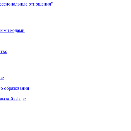
фессиональные отношения"
мыми кодами
ство
ве
го образования
льской сфере