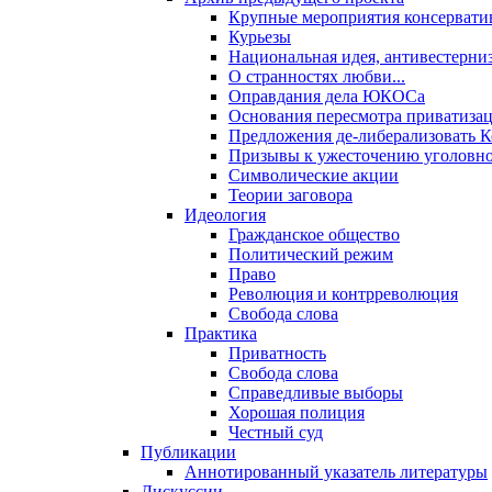
Крупные мероприятия консервати
Курьезы
Национальная идея, антивестерни
О странностях любви...
Оправдания дела ЮКОСа
Основания пересмотра приватиза
Предложения де-либерализовать 
Призывы к ужесточению уголовног
Символические акции
Теории заговора
Идеология
Гражданское общество
Политический режим
Право
Революция и контрреволюция
Свобода слова
Практика
Приватность
Свобода слова
Справедливые выборы
Хорошая полиция
Честный суд
Публикации
Аннотированный указатель литературы
Дискуссии