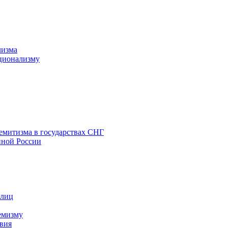
лизма
ционализму
емитизма в государствах СНГ
нной России
 лиц
емизму
вия