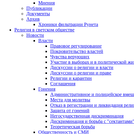
Мнения
Публикации
Документы
Архив
Хроники фильтрации Рунета
Религия в светском обществе
Новости
Власти
Правовое регулирование
Покровительство властей
Чувства верующих
Участие в выборах и в политической ж
Дискуссии о религии и власти
Дискуссии о религии и праве
Религии и карантин
Соглашения
Гонения
Административное и полицейское вмеш
Места для молитвы
Отказ в регистрации и ликвидация рел
Защита от гонений
Негосударственная дискриминация
Дискриминация и борьба с "сектантами
Теоретическая борьба
Общественность и СМИ