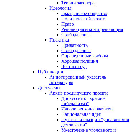
Теории заговора
Идеология
Гражданское общество
Политический режим
Право
Революция и контрреволюция
Свобода слова
Практика
Приватность
Свобода слова
Справедливые выборы
Хорошая полиция
Честный суд
Публикации
Аннотированный указатель
литературы
Дискуссии
Архив предыдущего проекта
Дискуссия о "кризисе
либерализма"
Идеология консерватизма
Национальная идея
Пути легитимации "управляемой
демократии"
Ужесточение уголовного и