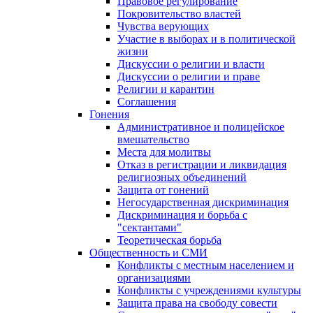
Правовое регулирование
Покровительство властей
Чувства верующих
Участие в выборах и в политической
жизни
Дискуссии о религии и власти
Дискуссии о религии и праве
Религии и карантин
Соглашения
Гонения
Административное и полицейское
вмешательство
Места для молитвы
Отказ в регистрации и ликвидация
религиозных объединений
Защита от гонений
Негосударственная дискриминация
Дискриминация и борьба с
"сектантами"
Теоретическая борьба
Общественность и СМИ
Конфликты с местным населением и
организациями
Конфликты с учреждениями культуры
Защита права на свободу совести