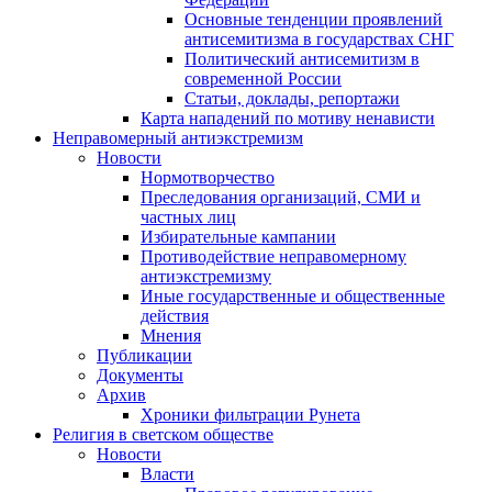
Основные тенденции проявлений
антисемитизма в государствах СНГ
Политический антисемитизм в
современной России
Статьи, доклады, репортажи
Карта нападений по мотиву ненависти
Неправомерный антиэкстремизм
Новости
Нормотворчество
Преследования организаций, СМИ и
частных лиц
Избирательные кампании
Противодействие неправомерному
антиэкстремизму
Иные государственные и общественные
действия
Мнения
Публикации
Документы
Архив
Хроники фильтрации Рунета
Религия в светском обществе
Новости
Власти