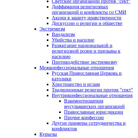
Светские организации против "сект"
Диффамация религиозных
организаций и конфликты со СМИ
Акции в защиту нравственности
Дискуссии о религии и обществе
Экстремизм
Вандализм
Убийства и насилие
Разжигание национальной и
религиозной розни и призывы к
насилию
Противодействие экстремизму
Межконфессиональные отношения
Русская Православная Церковь и
католики
Христианство и ислам
Традиционные религии против "сект"
Внутриконфессиональные отношения
Взаимоотношения
мусульманских организаций
Православные юрисдикции
Прочие конфессии
Другие примеры сотрудничества и
конфликтов
Курьезы