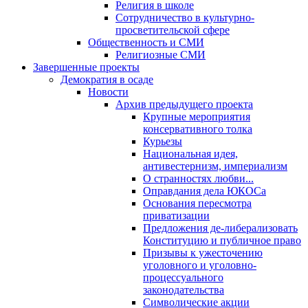
Религия в школе
Сотрудничество в культурно-
просветительской сфере
Общественность и СМИ
Религиозные СМИ
Завершенные проекты
Демократия в осаде
Новости
Архив предыдущего проекта
Крупные мероприятия
консервативного толка
Курьезы
Национальная идея,
антивестернизм, империализм
О странностях любви...
Оправдания дела ЮКОСа
Основания пересмотра
приватизации
Предложения де-либерализовать
Конституцию и публичное право
Призывы к ужесточению
уголовного и уголовно-
процессуального
законодательства
Символические акции