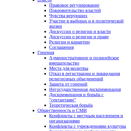
Правовое регулирование
Покровительство властей
Чувства верующих
Участие в выборах и в политической
жизни
Дискуссии о религии и власти
Дискуссии о религии и праве
Религии и карантин
Соглашения
Гонения
Административное и полицейское
вмешательство
Места для молитвы
Отказ в регистрации и ликвидация
религиозных объединений
Защита от гонений
Негосударственная дискриминация
Дискриминация и борьба с
"сектантами"
Теоретическая борьба
Общественность и СМИ
Конфликты с местным населением и
организациями
Конфликты с учреждениями культуры