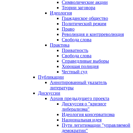
Символические акции
Теории заговора
Идеология
Гражданское общество
Политический режим
Право
Революция и контрреволюция
Свобода слова
Практика
Приватность
Свобода слова
Справедливые выборы
Хорошая полиция
Честный суд
Публикации
Аннотированный указатель
литературы
Дискуссии
Архив предыдущего проекта
Дискуссия о "кризисе
либерализма"
Идеология консерватизма
Национальная идея
Пути легитимации "управляемой
демократии"