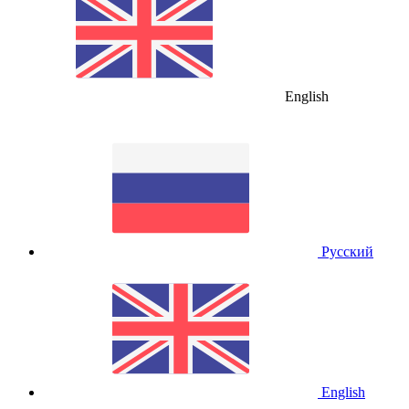
English
Русский
English