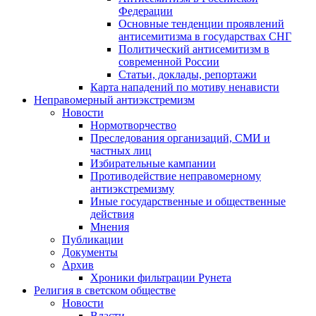
Федерации
Основные тенденции проявлений
антисемитизма в государствах СНГ
Политический антисемитизм в
современной России
Статьи, доклады, репортажи
Карта нападений по мотиву ненависти
Неправомерный антиэкстремизм
Новости
Нормотворчество
Преследования организаций, СМИ и
частных лиц
Избирательные кампании
Противодействие неправомерному
антиэкстремизму
Иные государственные и общественные
действия
Мнения
Публикации
Документы
Архив
Хроники фильтрации Рунета
Религия в светском обществе
Новости
Власти