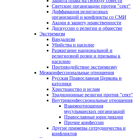
Защита права на свободу совести
Светские организации против "сект"
Диффамация религиозных
организаций и конфликты со СМИ
Акции в защиту нравственности
Дискуссии о религии и обществе
Экстремизм
Вандализм
Убийства и насилие
Разжигание национальной и
религиозной розни и призывы к
насилию
Противодействие экстремизму
Межконфессиональные отношения
Русская Православная Церковь и
католики
Христианство и ислам
Традиционные религии против "сект"
Внутриконфессиональные отношения
Взаимоотношения
мусульманских организаций
Православные юрисдикции
Прочие конфессии
Другие примеры сотрудничества и
конфликтов