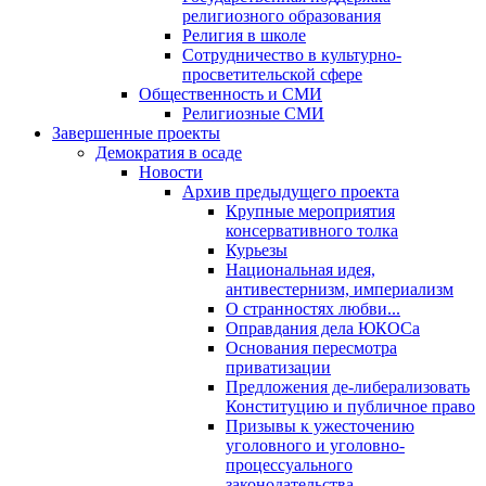
религиозного образования
Религия в школе
Сотрудничество в культурно-
просветительской сфере
Общественность и СМИ
Религиозные СМИ
Завершенные проекты
Демократия в осаде
Новости
Архив предыдущего проекта
Крупные мероприятия
консервативного толка
Курьезы
Национальная идея,
антивестернизм, империализм
О странностях любви...
Оправдания дела ЮКОСа
Основания пересмотра
приватизации
Предложения де-либерализовать
Конституцию и публичное право
Призывы к ужесточению
уголовного и уголовно-
процессуального
законодательства