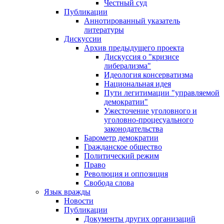
Честный суд
Публикации
Аннотированный указатель
литературы
Дискуссии
Архив предыдущего проекта
Дискуссия о "кризисе
либерализма"
Идеология консерватизма
Национальная идея
Пути легитимации "управляемой
демократии"
Ужесточение уголовного и
уголовно-процесуального
законодательства
Барометр демократии
Гражданское общество
Политический режим
Право
Революция и оппозиция
Свобода слова
Язык вражды
Новости
Публикации
Документы других организаций