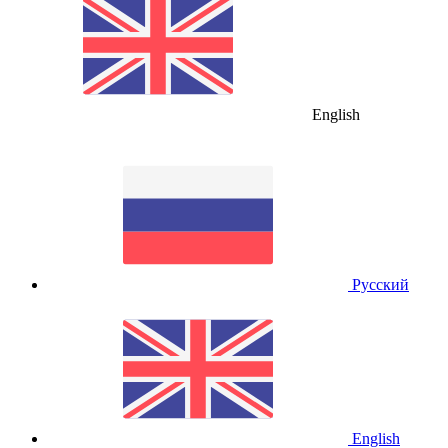
English
Русский
English