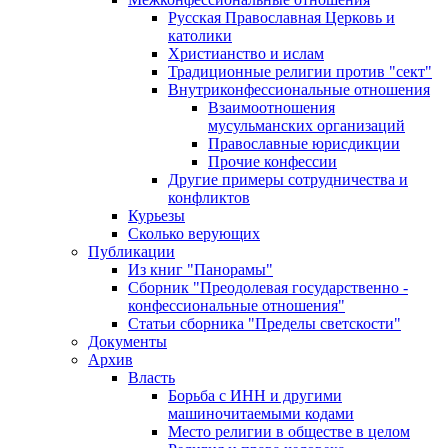
Русская Православная Церковь и
католики
Христианство и ислам
Традиционные религии против "сект"
Внутриконфессиональные отношения
Взаимоотношения
мусульманских организаций
Православные юрисдикции
Прочие конфессии
Другие примеры сотрудничества и
конфликтов
Курьезы
Сколько верующих
Публикации
Из книг "Панорамы"
Сборник "Преодолевая государственно -
конфессиональные отношения"
Статьи сборника "Пределы светскости"
Документы
Архив
Власть
Борьба с ИНН и другими
машиночитаемыми кодами
Место религии в обществе в целом