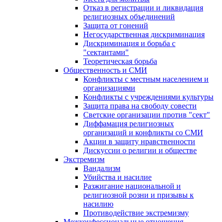
Отказ в регистрации и ликвидация
религиозных объединений
Защита от гонений
Негосударственная дискриминация
Дискриминация и борьба с
"сектантами"
Теоретическая борьба
Общественность и СМИ
Конфликты с местным населением и
организациями
Конфликты с учреждениями культуры
Защита права на свободу совести
Светские организации против "сект"
Диффамация религиозных
организаций и конфликты со СМИ
Акции в защиту нравственности
Дискуссии о религии и обществе
Экстремизм
Вандализм
Убийства и насилие
Разжигание национальной и
религиозной розни и призывы к
насилию
Противодействие экстремизму
Межконфессиональные отношения