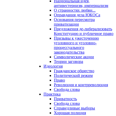
Национальная идея,
антивестернизм, империализм
О странностях любви...
Оправдания дела ЮКОСа
Основания пересмотра
приватизации
Предложения де-либерализовать
Конституцию и публичное право
Призывы к ужесточению
уголовного и уголовно-
процессуального
законодательства
Символические акции
Теории заговора
Идеология
Гражданское общество
Политический режим
Право
Революция и контрреволюция
Свобода слова
Практика
Приватность
Свобода слова
Справедливые выборы
Хорошая полиция