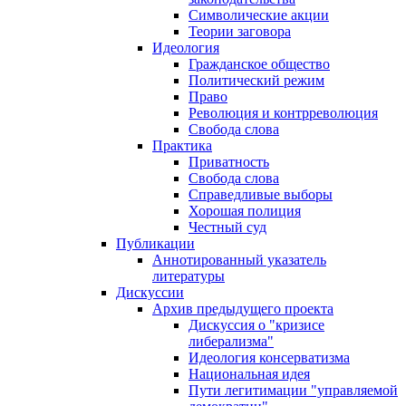
Символические акции
Теории заговора
Идеология
Гражданское общество
Политический режим
Право
Революция и контрреволюция
Свобода слова
Практика
Приватность
Свобода слова
Справедливые выборы
Хорошая полиция
Честный суд
Публикации
Аннотированный указатель
литературы
Дискуссии
Архив предыдущего проекта
Дискуссия о "кризисе
либерализма"
Идеология консерватизма
Национальная идея
Пути легитимации "управляемой