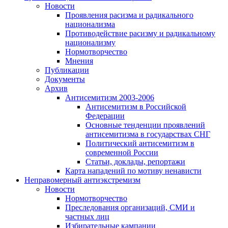
Новости
Проявления расизма и радикального
национализма
Противодействие расизму и радикальному
национализму
Нормотворчество
Мнения
Публикации
Документы
Архив
Антисемитизм 2003-2006
Антисемитизм в Российской
Федерации
Основные тенденции проявлений
антисемитизма в государствах СНГ
Политический антисемитизм в
современной России
Статьи, доклады, репортажи
Карта нападений по мотиву ненависти
Неправомерный антиэкстремизм
Новости
Нормотворчество
Преследования организаций, СМИ и
частных лиц
Избирательные кампании