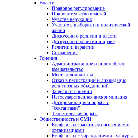
Власти
Правовое регулирование
Покровительство властей
Чувства верующих
Участие в выборах и в политической
жизни
Дискуссии о религии и власти
Дискуссии о религии и праве
Религии и карантин
Соглашения
Гонения
Административное и полицейское
вмешательство
Места для молитвы
Отказ в регистрации и ликвидация
религиозных объединений
Защита от гонений
Негосударственная дискриминация
Дискриминация и борьба с
"сектантами"
Теоретическая борьба
Общественность и СМИ
Конфликты с местным населением и
организациями
Конфликты с учреждениями культуры