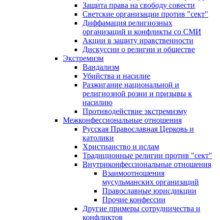
Защита права на свободу совести
Светские организации против "сект"
Диффамация религиозных
организаций и конфликты со СМИ
Акции в защиту нравственности
Дискуссии о религии и обществе
Экстремизм
Вандализм
Убийства и насилие
Разжигание национальной и
религиозной розни и призывы к
насилию
Противодействие экстремизму
Межконфессиональные отношения
Русская Православная Церковь и
католики
Христианство и ислам
Традиционные религии против "сект"
Внутриконфессиональные отношения
Взаимоотношения
мусульманских организаций
Православные юрисдикции
Прочие конфессии
Другие примеры сотрудничества и
конфликтов