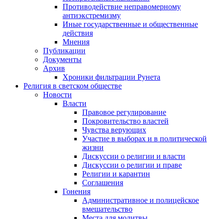
Противодействие неправомерному
антиэкстремизму
Иные государственные и общественные
действия
Мнения
Публикации
Документы
Архив
Хроники фильтрации Рунета
Религия в светском обществе
Новости
Власти
Правовое регулирование
Покровительство властей
Чувства верующих
Участие в выборах и в политической
жизни
Дискуссии о религии и власти
Дискуссии о религии и праве
Религии и карантин
Соглашения
Гонения
Административное и полицейское
вмешательство
Места для молитвы