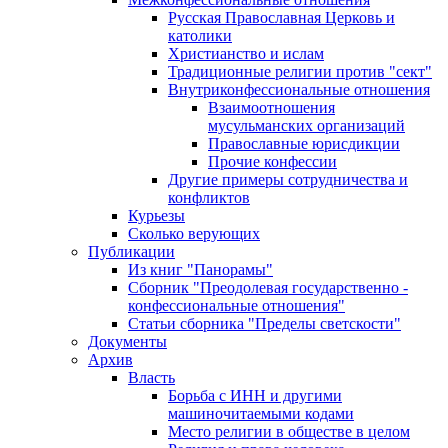
Русская Православная Церковь и
католики
Христианство и ислам
Традиционные религии против "сект"
Внутриконфессиональные отношения
Взаимоотношения
мусульманских организаций
Православные юрисдикции
Прочие конфессии
Другие примеры сотрудничества и
конфликтов
Курьезы
Сколько верующих
Публикации
Из книг "Панорамы"
Сборник "Преодолевая государственно -
конфессиональные отношения"
Статьи сборника "Пределы светскости"
Документы
Архив
Власть
Борьба с ИНН и другими
машиночитаемыми кодами
Место религии в обществе в целом