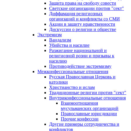
Защита права на свободу совести
Светские организации против "сект"
Диффамация религиозных
организаций и конфликты со СМИ
Акции в защиту нравственности
Дискуссии о религии и обществе
Экстремизм
Вандализм
Убийства и насилие
Разжигание национальной и
религиозной розни и призывы к
насилию
Противодействие экстремизму
Межконфессиональные отношения
Русская Православная Церковь и
католики
Христианство и ислам
Традиционные религии против "сект"
Внутриконфессиональные отношения
Взаимоотношения
мусульманских организаций
Православные юрисдикции
Прочие конфессии
Другие примеры сотрудничества и
конфликтов