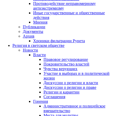
Противодействие неправомерному
антиэкстремизму
Иные государственные и общественные
действия
Мнения
Публикации
Документы
Архив
Хроники фильтрации Рунета
Религия в светском обществе
Новости
Власти
Правовое регулирование
Покровительство властей
Чувства верующих
Участие в выборах и в политической
жизни
Дискуссии о религии и власти
Дискуссии о религии и праве
Религии и карантин
Соглашения
Гонения
Административное и полицейское
вмешательство
Места для молитвы