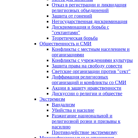
Отказ в регистрации и ликвидация
религиозных объединений
Защита от гонений
Негосударственная дискриминация
Дискриминация и борьба с
"сектантами"
Теоретическая борьба
Общественность и СМИ
Конфликты с местным населением и
организациями
Конфликты с учреждениями культуры
Защита права на свободу совести
Светские организации против "сект"
Диффамация религиозных
организаций и конфликты со СМИ
Акции в защиту нравственности
Дискуссии о религии и обществе
Экстремизм
Вандализм
Убийства и насилие
Разжигание национальной и
религиозной розни и призывы к
насилию
Противодействие экстремизму
Межконфессиональные отношения