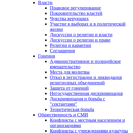
Власти
Правовое регулирование
Покровительство властей
Чувства верующих
Участие в выборах и в политической
жизни
Дискуссии о религии и власти
Дискуссии о религии и праве
Религии и карантин
Соглашения
Гонения
Административное и полицейское
вмешательство
Места для молитвы
Отказ в регистрации и ликвидация
религиозных объединений
Защита от гонений
Негосударственная дискриминация
Дискриминация и борьба с
"сектантами"
Теоретическая борьба
Общественность и СМИ
Конфликты с местным населением и
организациями
Конфликты с учреждениями культуры