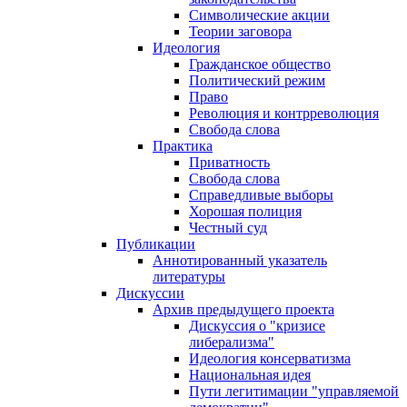
Символические акции
Теории заговора
Идеология
Гражданское общество
Политический режим
Право
Революция и контрреволюция
Свобода слова
Практика
Приватность
Свобода слова
Справедливые выборы
Хорошая полиция
Честный суд
Публикации
Аннотированный указатель
литературы
Дискуссии
Архив предыдущего проекта
Дискуссия о "кризисе
либерализма"
Идеология консерватизма
Национальная идея
Пути легитимации "управляемой