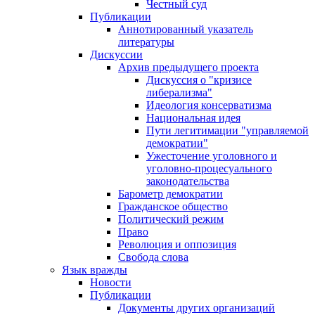
Честный суд
Публикации
Аннотированный указатель
литературы
Дискуссии
Архив предыдущего проекта
Дискуссия о "кризисе
либерализма"
Идеология консерватизма
Национальная идея
Пути легитимации "управляемой
демократии"
Ужесточение уголовного и
уголовно-процесуального
законодательства
Барометр демократии
Гражданское общество
Политический режим
Право
Революция и оппозиция
Свобода слова
Язык вражды
Новости
Публикации
Документы других организаций