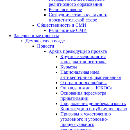
религиозного образования
Религия в школе
Сотрудничество в культурно-
просветительской сфере
Общественность и СМИ
Религиозные СМИ
Завершенные проекты
Демократия в осаде
Новости
Архив предыдущего проекта
Крупные мероприятия
консервативного толка
Курьезы
Национальная идея,
антивестернизм, империализм
О странностях любви...
Оправдания дела ЮКОСа
Основания пересмотра
приватизации
Предложения де-либерализовать
Конституцию и публичное право
Призывы к ужесточению
уголовного и уголовно-
процессуального
законодательства