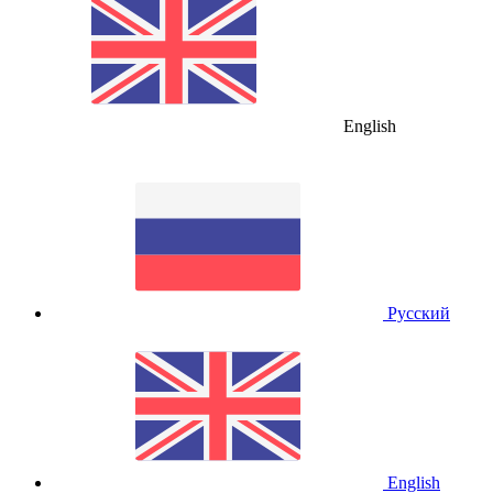
English
Русский
English