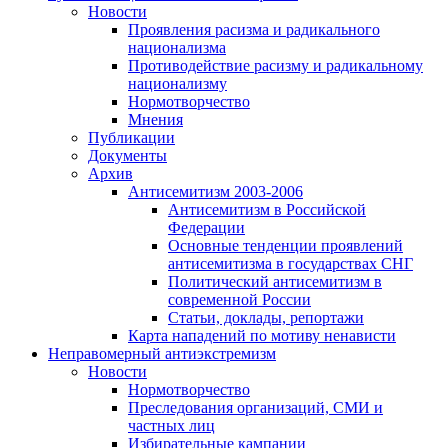
Новости
Проявления расизма и радикального
национализма
Противодействие расизму и радикальному
национализму
Нормотворчество
Мнения
Публикации
Документы
Архив
Антисемитизм 2003-2006
Антисемитизм в Российской
Федерации
Основные тенденции проявлений
антисемитизма в государствах СНГ
Политический антисемитизм в
современной России
Статьи, доклады, репортажи
Карта нападений по мотиву ненависти
Неправомерный антиэкстремизм
Новости
Нормотворчество
Преследования организаций, СМИ и
частных лиц
Избирательные кампании