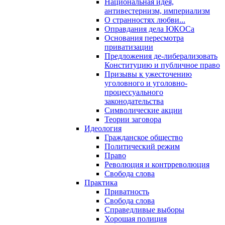
Национальная идея,
антивестернизм, империализм
О странностях любви...
Оправдания дела ЮКОСа
Основания пересмотра
приватизации
Предложения де-либерализовать
Конституцию и публичное право
Призывы к ужесточению
уголовного и уголовно-
процессуального
законодательства
Символические акции
Теории заговора
Идеология
Гражданское общество
Политический режим
Право
Революция и контрреволюция
Свобода слова
Практика
Приватность
Свобода слова
Справедливые выборы
Хорошая полиция