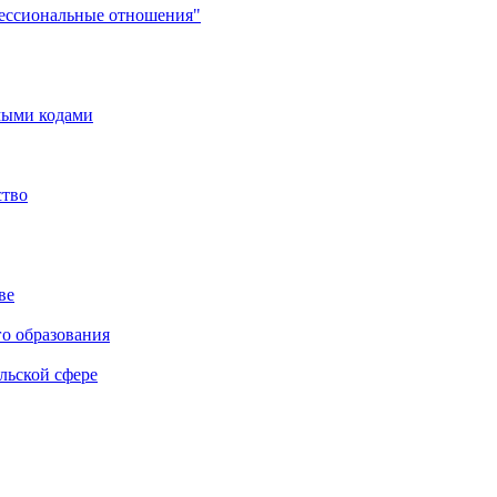
фессиональные отношения"
мыми кодами
ство
ве
го образования
льской сфере