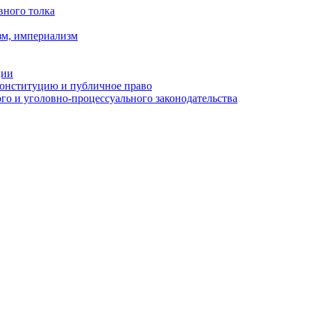
вного толка
зм, империализм
ции
Конституцию и публичное право
о и уголовно-процессуального законодательства