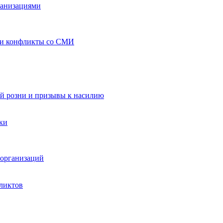
ганизациями
 и конфликты со СМИ
й розни и призывы к насилию
ки
организаций
ликтов