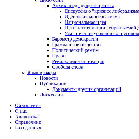
Архив предыдущего проекта
Дискуссия о "кризисе либерализм
Идеология консерватизма
Национальная идея
Пути легитимации "управляемой 
Ужесточение уголовного и уголов
Барометр демократии
Гражданское общество
Политический режим
Право
Революция и оппозиция
Свобода слова
Язык вражды
Новости
Публикации
Документы других организаций
Дискуссии
Объявления
О нас
Аналитика
Справочник
База данных