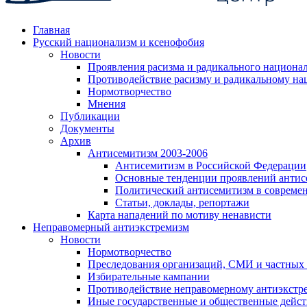
Главная
Русский национализм и ксенофобия
Новости
Проявления расизма и радикального национа
Противодействие расизму и радикальному на
Нормотворчество
Мнения
Публикации
Документы
Архив
Антисемитизм 2003-2006
Антисемитизм в Российской Федерации
Основные тенденции проявлений антис
Политический антисемитизм в совреме
Статьи, доклады, репортажи
Карта нападений по мотиву ненависти
Неправомерный антиэкстремизм
Новости
Нормотворчество
Преследования организаций, СМИ и частных
Избирательные кампании
Противодействие неправомерному антиэкстр
Иные государственные и общественные дейст