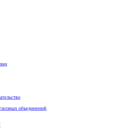
изни
ательство
игиозных объединений
"