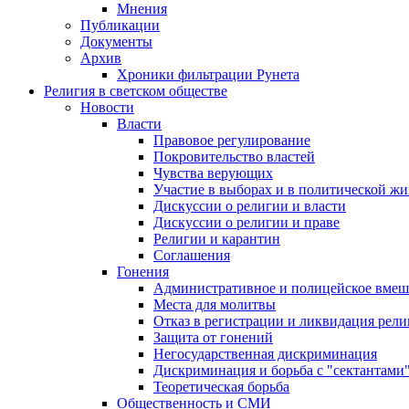
Мнения
Публикации
Документы
Архив
Хроники фильтрации Рунета
Религия в светском обществе
Новости
Власти
Правовое регулирование
Покровительство властей
Чувства верующих
Участие в выборах и в политической ж
Дискуссии о религии и власти
Дискуссии о религии и праве
Религии и карантин
Соглашения
Гонения
Административное и полицейское вмеш
Места для молитвы
Отказ в регистрации и ликвидация рел
Защита от гонений
Негосударственная дискриминация
Дискриминация и борьба с "сектантами
Теоретическая борьба
Общественность и СМИ