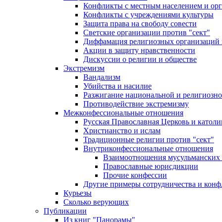
Конфликты с местным населением и ор
Конфликты с учреждениями культуры
Защита права на свободу совести
Светские организации против "сект"
Диффамация религиозных организаций
Акции в защиту нравственности
Дискуссии о религии и обществе
Экстремизм
Вандализм
Убийства и насилие
Разжигание национальной и религиозно
Противодействие экстремизму
Межконфессиональные отношения
Русская Православная Церковь и католи
Христианство и ислам
Традиционные религии против "сект"
Внутриконфессиональные отношения
Взаимоотношения мусульманских 
Православные юрисдикции
Прочие конфессии
Другие примеры сотрудничества и конф
Курьезы
Сколько верующих
Публикации
Из книг "Панорамы"