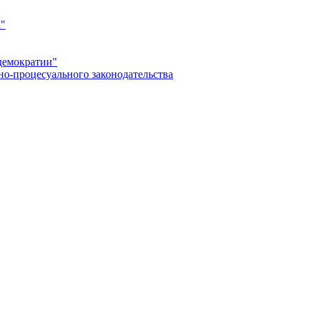
а"
демократии"
но-процесуального законодательства