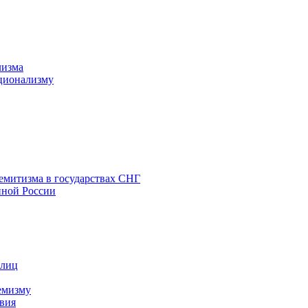
лизма
ционализму
емитизма в государствах СНГ
нной России
 лиц
емизму
вия