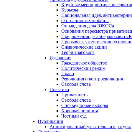
Крупные мероприятия консервати
Курьезы
Национальная идея, антивестерни
О странностях любви...
Оправдания дела ЮКОСа
Основания пересмотра приватиза
Предложения де-либерализовать 
Призывы к ужесточению уголовног
Символические акции
Теории заговора
Идеология
Гражданское общество
Политический режим
Право
Революция и контрреволюция
Свобода слова
Практика
Приватность
Свобода слова
Справедливые выборы
Хорошая полиция
Честный суд
Публикации
Аннотированный указатель литературы
Дискуссии