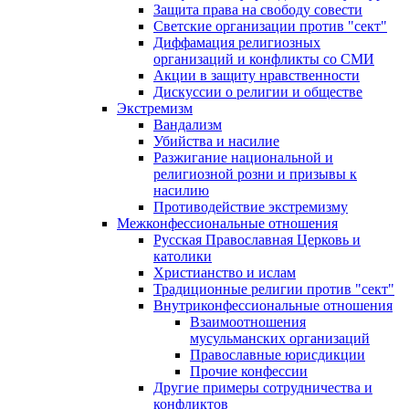
Защита права на свободу совести
Светские организации против "сект"
Диффамация религиозных
организаций и конфликты со СМИ
Акции в защиту нравственности
Дискуссии о религии и обществе
Экстремизм
Вандализм
Убийства и насилие
Разжигание национальной и
религиозной розни и призывы к
насилию
Противодействие экстремизму
Межконфессиональные отношения
Русская Православная Церковь и
католики
Христианство и ислам
Традиционные религии против "сект"
Внутриконфессиональные отношения
Взаимоотношения
мусульманских организаций
Православные юрисдикции
Прочие конфессии
Другие примеры сотрудничества и
конфликтов