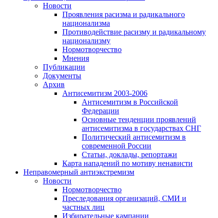
Новости
Проявления расизма и радикального
национализма
Противодействие расизму и радикальному
национализму
Нормотворчество
Мнения
Публикации
Документы
Архив
Антисемитизм 2003-2006
Антисемитизм в Российской
Федерации
Основные тенденции проявлений
антисемитизма в государствах СНГ
Политический антисемитизм в
современной России
Статьи, доклады, репортажи
Карта нападений по мотиву ненависти
Неправомерный антиэкстремизм
Новости
Нормотворчество
Преследования организаций, СМИ и
частных лиц
Избирательные кампании