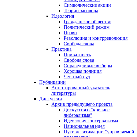
Символические акции
Теории заговора
Идеология
Гражданское общество
Политический режим
Право
Революция и контрреволюция
Свобода слова
Практика
Приватность
Свобода слова
Справедливые выборы
Хорошая полиция
Честный суд
Публикации
Аннотированный указатель
литературы
Дискуссии
Архив предыдущего проекта
Дискуссия о "кризисе
либерализма"
Идеология консерватизма
Национальная идея
Пути легитимации "управляемой