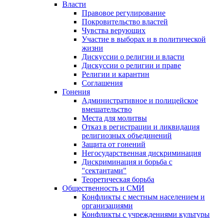
Власти
Правовое регулирование
Покровительство властей
Чувства верующих
Участие в выборах и в политической
жизни
Дискуссии о религии и власти
Дискуссии о религии и праве
Религии и карантин
Соглашения
Гонения
Административное и полицейское
вмешательство
Места для молитвы
Отказ в регистрации и ликвидация
религиозных объединений
Защита от гонений
Негосударственная дискриминация
Дискриминация и борьба с
"сектантами"
Теоретическая борьба
Общественность и СМИ
Конфликты с местным населением и
организациями
Конфликты с учреждениями культуры