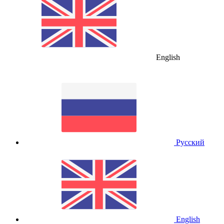
English
Русский
English