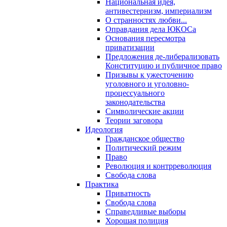
Национальная идея,
антивестернизм, империализм
О странностях любви...
Оправдания дела ЮКОСа
Основания пересмотра
приватизации
Предложения де-либерализовать
Конституцию и публичное право
Призывы к ужесточению
уголовного и уголовно-
процессуального
законодательства
Символические акции
Теории заговора
Идеология
Гражданское общество
Политический режим
Право
Революция и контрреволюция
Свобода слова
Практика
Приватность
Свобода слова
Справедливые выборы
Хорошая полиция