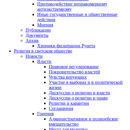
Противодействие неправомерному
антиэкстремизму
Иные государственные и общественные
действия
Мнения
Публикации
Документы
Архив
Хроники фильтрации Рунета
Религия в светском обществе
Новости
Власти
Правовое регулирование
Покровительство властей
Чувства верующих
Участие в выборах и в политической
жизни
Дискуссии о религии и власти
Дискуссии о религии и праве
Религии и карантин
Соглашения
Гонения
Административное и полицейское
вмешательство
Места для молитвы