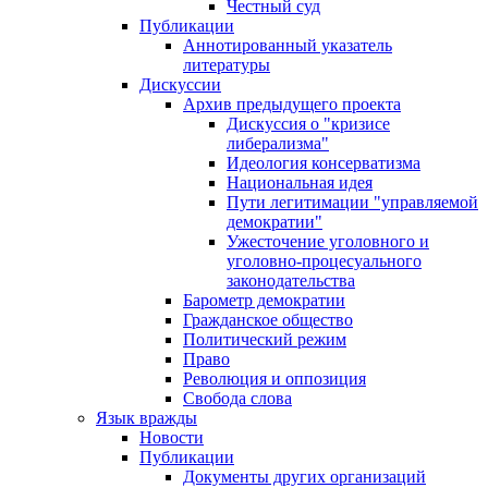
Честный суд
Публикации
Аннотированный указатель
литературы
Дискуссии
Архив предыдущего проекта
Дискуссия о "кризисе
либерализма"
Идеология консерватизма
Национальная идея
Пути легитимации "управляемой
демократии"
Ужесточение уголовного и
уголовно-процесуального
законодательства
Барометр демократии
Гражданское общество
Политический режим
Право
Революция и оппозиция
Свобода слова
Язык вражды
Новости
Публикации
Документы других организаций