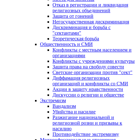
Отказ в регистрации и ликвидация
религиозных объединений
Защита от гонений
Негосударственная дискриминация
Дискриминация и борьба с
"сектантами"
Теоретическая борьба
Общественность и СМИ
Конфликты с местным населением и
организациями
Конфликты с учреждениями культуры
Защита права на свободу совести
Светские организации против "сект"
Диффамация религиозных
организаций и конфликты со СМИ
Акции в защиту нравственности
Дискуссии о религии и обществе
Экстремизм
Вандализм
Убийства и насилие
Разжигание национальной и
религиозной розни и призывы к
насилию
Противодействие экстремизму
Межконфессиональные отношения