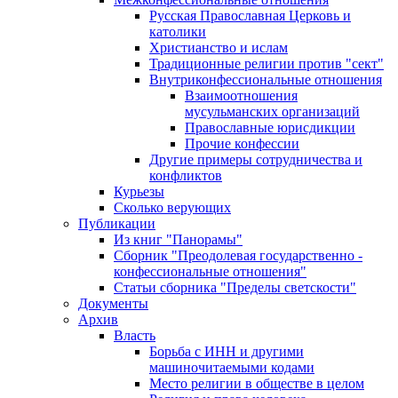
Русская Православная Церковь и
католики
Христианство и ислам
Традиционные религии против "сект"
Внутриконфессиональные отношения
Взаимоотношения
мусульманских организаций
Православные юрисдикции
Прочие конфессии
Другие примеры сотрудничества и
конфликтов
Курьезы
Сколько верующих
Публикации
Из книг "Панорамы"
Сборник "Преодолевая государственно -
конфессиональные отношения"
Статьи сборника "Пределы светскости"
Документы
Архив
Власть
Борьба с ИНН и другими
машиночитаемыми кодами
Место религии в обществе в целом