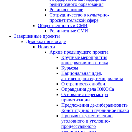
религиозного образования
Религия в школе
Сотрудничество в культурно-
просветительской сфере
Общественность и СМИ
Религиозные СМИ
Завершенные проекты
Демократия в осаде
Новости
Архив предыдущего проекта
Крупные мероприятия
консервативного толка
Курьезы
Национальная идея,
антивестернизм, империализм
О странностях любви...
Оправдания дела ЮКОСа
Основания пересмотра
приватизации
Предложения де-либерализовать
Конституцию и публичное право
Призывы к ужесточению
уголовного и уголовно-
процессуального
законодательства