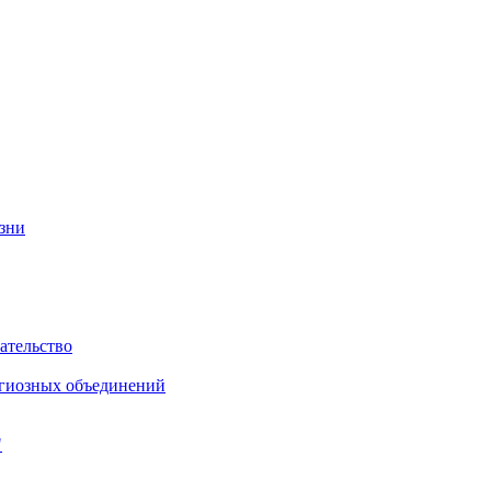
изни
ательство
игиозных объединений
"