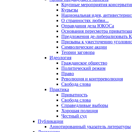
Крупные мероприятия консервати
Курьезы
Национальная идея, антивестерни
О странностях любви...
Оправдания дела ЮКОСа
Основания пересмотра приватиза
Предложения де-либерализовать 
Призывы к ужесточению уголовног
Символические акции
Теории заговора
Идеология
Гражданское общество
Политический режим
Право
Революция и контрреволюция
Свобода слова
Практика
Приватность
Свобода слова
Справедливые выборы
Хорошая полиция
Честный суд
Публикации
Аннотированный указатель литературы
Дискуссии