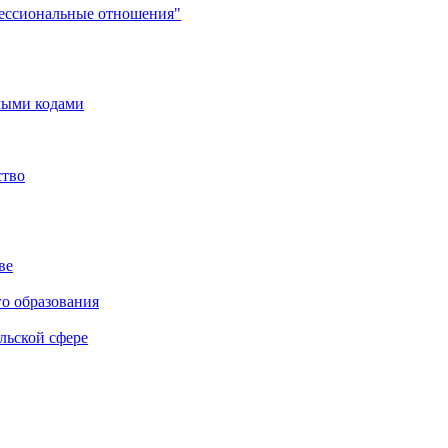
фессиональные отношения"
мыми кодами
ство
ве
го образования
льской сфере