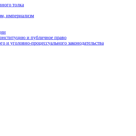
вного толка
зм, империализм
ции
Конституцию и публичное право
о и уголовно-процессуального законодательства