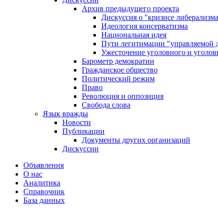
Архив предыдущего проекта
Дискуссия о "кризисе либерализм
Идеология консерватизма
Национальная идея
Пути легитимации "управляемой 
Ужесточение уголовного и уголов
Барометр демократии
Гражданское общество
Политический режим
Право
Революция и оппозиция
Свобода слова
Язык вражды
Новости
Публикации
Документы других организаций
Дискуссии
Объявления
О нас
Аналитика
Справочник
База данных