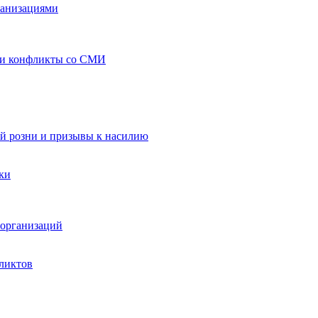
ганизациями
 и конфликты со СМИ
й розни и призывы к насилию
ки
организаций
ликтов