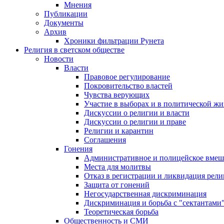
Мнения
Публикации
Документы
Архив
Хроники фильтрации Рунета
Религия в светском обществе
Новости
Власти
Правовое регулирование
Покровительство властей
Чувства верующих
Участие в выборах и в политической ж
Дискуссии о религии и власти
Дискуссии о религии и праве
Религии и карантин
Соглашения
Гонения
Административное и полицейское вмеш
Места для молитвы
Отказ в регистрации и ликвидация рел
Защита от гонений
Негосударственная дискриминация
Дискриминация и борьба с "сектантами
Теоретическая борьба
Общественность и СМИ