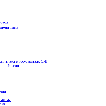
лизма
ционализму
емитизма в государствах СНГ
нной России
 лиц
емизму
вия