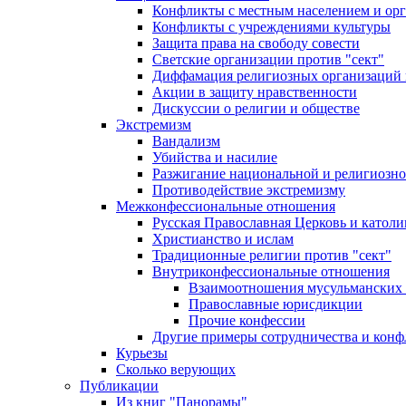
Конфликты с местным населением и ор
Конфликты с учреждениями культуры
Защита права на свободу совести
Светские организации против "сект"
Диффамация религиозных организаций
Акции в защиту нравственности
Дискуссии о религии и обществе
Экстремизм
Вандализм
Убийства и насилие
Разжигание национальной и религиозно
Противодействие экстремизму
Межконфессиональные отношения
Русская Православная Церковь и католи
Христианство и ислам
Традиционные религии против "сект"
Внутриконфессиональные отношения
Взаимоотношения мусульманских 
Православные юрисдикции
Прочие конфессии
Другие примеры сотрудничества и конф
Курьезы
Сколько верующих
Публикации
Из книг "Панорамы"