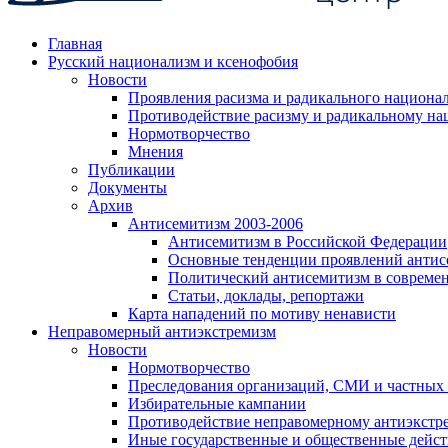
Главная
Русский национализм и ксенофобия
Новости
Проявления расизма и радикального национа
Противодействие расизму и радикальному на
Нормотворчество
Мнения
Публикации
Документы
Архив
Антисемитизм 2003-2006
Антисемитизм в Российской Федерации
Основные тенденции проявлений антис
Политический антисемитизм в совреме
Статьи, доклады, репортажи
Карта нападений по мотиву ненависти
Неправомерный антиэкстремизм
Новости
Нормотворчество
Преследования организаций, СМИ и частных
Избирательные кампании
Противодействие неправомерному антиэкстр
Иные государственные и общественные дейст