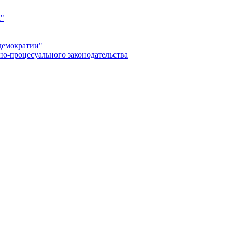
а"
демократии"
но-процесуального законодательства