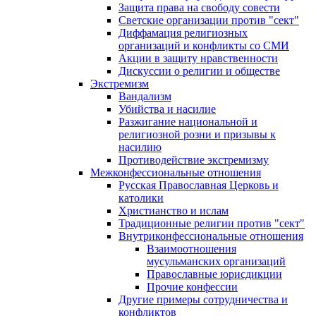
Защита права на свободу совести
Светские организации против "сект"
Диффамация религиозных
организаций и конфликты со СМИ
Акции в защиту нравственности
Дискуссии о религии и обществе
Экстремизм
Вандализм
Убийства и насилие
Разжигание национальной и
религиозной розни и призывы к
насилию
Противодействие экстремизму
Межконфессиональные отношения
Русская Православная Церковь и
католики
Христианство и ислам
Традиционные религии против "сект"
Внутриконфессиональные отношения
Взаимоотношения
мусульманских организаций
Православные юрисдикции
Прочие конфессии
Другие примеры сотрудничества и
конфликтов