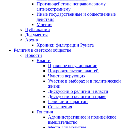
Противодействие неправомерному
антиэкстремизму
Иные государственные и общественные
действия
Мнения
Публикации
Документы
Архив
Хроники фильтрации Рунета
Религия в светском обществе
Новости
Власти
Правовое регулирование
Покровительство властей
Чувства верующих
Участие в выборах и в политической
жизни
Дискуссии о религии и власти
Дискуссии о религии и праве
Религии и карантин
Соглашения
Гонения
Административное и полицейское
вмешательство
Места для молитвы