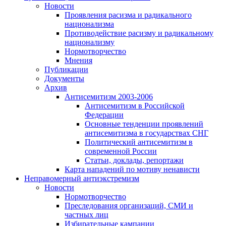
Новости
Проявления расизма и радикального
национализма
Противодействие расизму и радикальному
национализму
Нормотворчество
Мнения
Публикации
Документы
Архив
Антисемитизм 2003-2006
Антисемитизм в Российской
Федерации
Основные тенденции проявлений
антисемитизма в государствах СНГ
Политический антисемитизм в
современной России
Статьи, доклады, репортажи
Карта нападений по мотиву ненависти
Неправомерный антиэкстремизм
Новости
Нормотворчество
Преследования организаций, СМИ и
частных лиц
Избирательные кампании