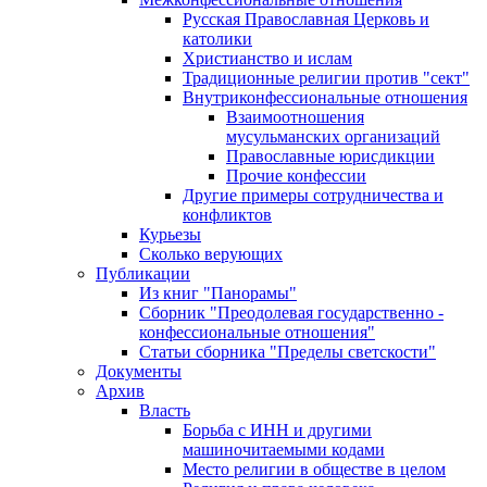
Русская Православная Церковь и
католики
Христианство и ислам
Традиционные религии против "сект"
Внутриконфессиональные отношения
Взаимоотношения
мусульманских организаций
Православные юрисдикции
Прочие конфессии
Другие примеры сотрудничества и
конфликтов
Курьезы
Сколько верующих
Публикации
Из книг "Панорамы"
Сборник "Преодолевая государственно -
конфессиональные отношения"
Статьи сборника "Пределы светскости"
Документы
Архив
Власть
Борьба с ИНН и другими
машиночитаемыми кодами
Место религии в обществе в целом