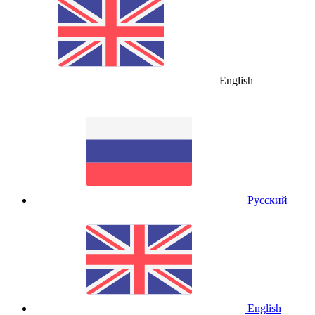
English
Русский
English