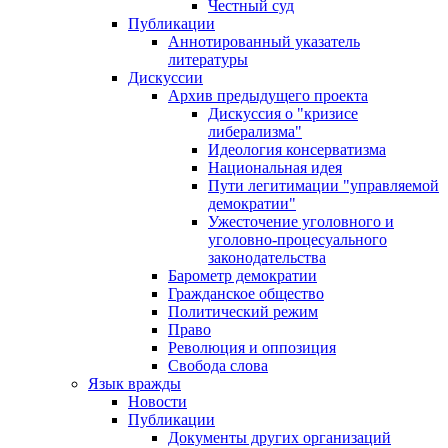
Честный суд
Публикации
Аннотированный указатель
литературы
Дискуссии
Архив предыдущего проекта
Дискуссия о "кризисе
либерализма"
Идеология консерватизма
Национальная идея
Пути легитимации "управляемой
демократии"
Ужесточение уголовного и
уголовно-процесуального
законодательства
Барометр демократии
Гражданское общество
Политический режим
Право
Революция и оппозиция
Свобода слова
Язык вражды
Новости
Публикации
Документы других организаций