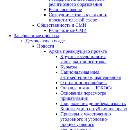
религиозного образования
Религия в школе
Сотрудничество в культурно-
просветительской сфере
Общественность и СМИ
Религиозные СМИ
Завершенные проекты
Демократия в осаде
Новости
Архив предыдущего проекта
Крупные мероприятия
консервативного толка
Курьезы
Национальная идея,
антивестернизм, империализм
О странностях любви...
Оправдания дела ЮКОСа
Основания пересмотра
приватизации
Предложения де-либерализовать
Конституцию и публичное право
Призывы к ужесточению
уголовного и уголовно-
процессуального
законодательства