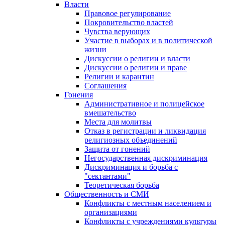
Власти
Правовое регулирование
Покровительство властей
Чувства верующих
Участие в выборах и в политической
жизни
Дискуссии о религии и власти
Дискуссии о религии и праве
Религии и карантин
Соглашения
Гонения
Административное и полицейское
вмешательство
Места для молитвы
Отказ в регистрации и ликвидация
религиозных объединений
Защита от гонений
Негосударственная дискриминация
Дискриминация и борьба с
"сектантами"
Теоретическая борьба
Общественность и СМИ
Конфликты с местным населением и
организациями
Конфликты с учреждениями культуры