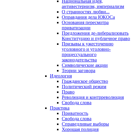
Национальная идея,
антивестернизм, империализм
О странностях любви...
Оправдания дела ЮКОСа
Основания пересмотра
приватизации
Предложения де-либерализовать
Конституцию и публичное право
Призывы к ужесточению
уголовного и уголовно-
процессуального
законодательства
Символические акции
Теории заговора
Идеология
Гражданское общество
Политический режим
Право
Революция и контрреволюция
Свобода слова
Практика
Приватность
Свобода слова
Справедливые выборы
Хорошая полиция