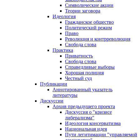
Символические акции
Теории заговора
Идеология
Гражданское общество
Политический режим
Право
Революция и контрреволюция
Свобода слова
Практика
Приватность
Свобода слова
Справедливые выборы
Хорошая полиция
Честный суд
Публикации
Аннотированный указатель
литературы
Дискуссии
Архив предыдущего проекта
Дискуссия о "кризисе
либерализма"
Идеология консерватизма
Национальная идея
Пути легитимации "управляемой