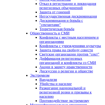
Отказ в регистрации и ликвидация
религиозных объединений
Защита от гонений
Негосударственная дискриминация
Дискриминация и борьба с
"сектантами"
Теоретическая борьба
Общественность и СМИ
Конфликты с местным населением и
организациями
Конфликты с учреждениями культуры
Защита права на свободу совести
Светские организации против "сект"
Диффамация религиозных
организаций и конфликты со СМИ
Акции в защиту нравственности
Дискуссии о религии и обществе
Экстремизм
Вандализм
Убийства и насилие
Разжигание национальной и
религиозной розни и призывы к
насилию
Противодействие экстремизму
Межконфессиональные отношения