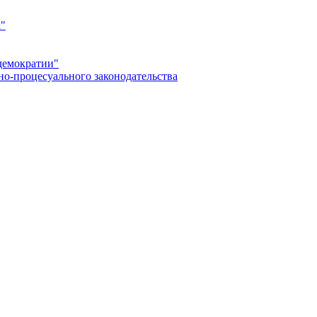
а"
демократии"
но-процесуального законодательства