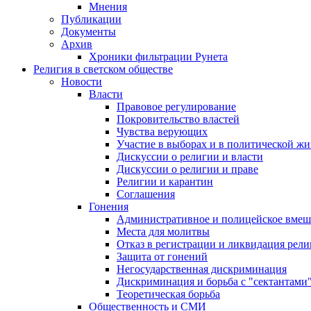
Мнения
Публикации
Документы
Архив
Хроники фильтрации Рунета
Религия в светском обществе
Новости
Власти
Правовое регулирование
Покровительство властей
Чувства верующих
Участие в выборах и в политической ж
Дискуссии о религии и власти
Дискуссии о религии и праве
Религии и карантин
Соглашения
Гонения
Административное и полицейское вмеш
Места для молитвы
Отказ в регистрации и ликвидация рел
Защита от гонений
Негосударственная дискриминация
Дискриминация и борьба с "сектантами
Теоретическая борьба
Общественность и СМИ