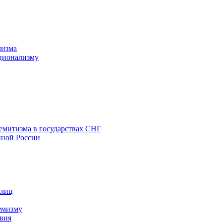
лизма
ционализму
емитизма в государствах СНГ
нной России
 лиц
емизму
вия