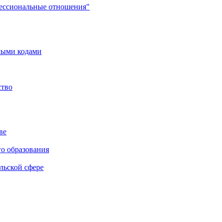
фессиональные отношения"
мыми кодами
ство
ве
го образования
льской сфере