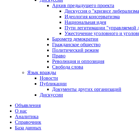
Архив предыдущего проекта
Дискуссия о "кризисе либерализм
Идеология консерватизма
Национальная идея
Пути легитимации "управляемой 
Ужесточение уголовного и уголов
Барометр демократии
Гражданское общество
Политический режим
Право
Революция и оппозиция
Свобода слова
Язык вражды
Новости
Публикации
Документы других организаций
Дискуссии
Объявления
О нас
Аналитика
Справочник
База данных