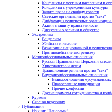
Конфликты с местным населением и ор
Конфликты с учреждениями культуры
Защита права на свободу совести
Светские организации против "сект"
Диффамация религиозных организаций
Акции в защиту нравственности
Дискуссии о религии и обществе
Экстремизм
Вандализм
Убийства и насилие
Разжигание национальной и религиозно
Противодействие экстремизму
Межконфессиональные отношения
Русская Православная Церковь и католи
Христианство и ислам
Традиционные религии против "сект"
Внутриконфессиональные отношения
Взаимоотношения мусульманских 
Православные юрисдикции
Прочие конфессии
Другие примеры сотрудничества и конф
Курьезы
Сколько верующих
Публикации
Из книг "Панорамы"