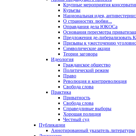
Крупные мероприятия консервати
Курьезы
Национальная идея, антивестерни
О странностях любви...
Оправдания дела ЮКОСа
Основания пересмотра приватиза
Предложения де-либерализовать 
Призывы к ужесточению уголовног
Символические акции
Теории заговора
Идеология
Гражданское общество
Политический режим
Право
Революция и контрреволюция
Свобода слова
Практика
Приватность
Свобода слова
Справедливые выборы
Хорошая полиция
Честный суд
Публикации
Аннотированный указатель литературы
Дискуссии