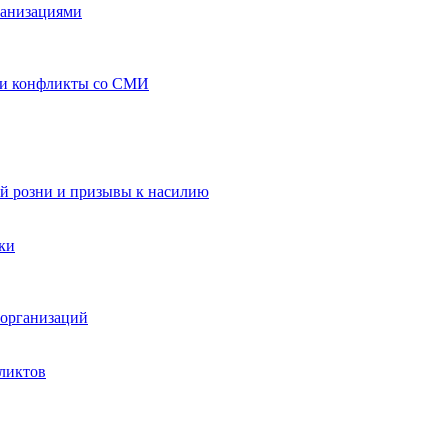
ганизациями
 и конфликты со СМИ
й розни и призывы к насилию
ки
организаций
ликтов