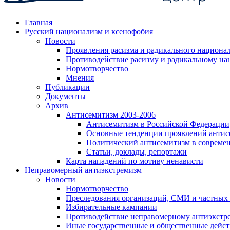
Главная
Русский национализм и ксенофобия
Новости
Проявления расизма и радикального национа
Противодействие расизму и радикальному на
Нормотворчество
Мнения
Публикации
Документы
Архив
Антисемитизм 2003-2006
Антисемитизм в Российской Федерации
Основные тенденции проявлений антис
Политический антисемитизм в совреме
Статьи, доклады, репортажи
Карта нападений по мотиву ненависти
Неправомерный антиэкстремизм
Новости
Нормотворчество
Преследования организаций, СМИ и частных
Избирательные кампании
Противодействие неправомерному антиэкстр
Иные государственные и общественные дейст