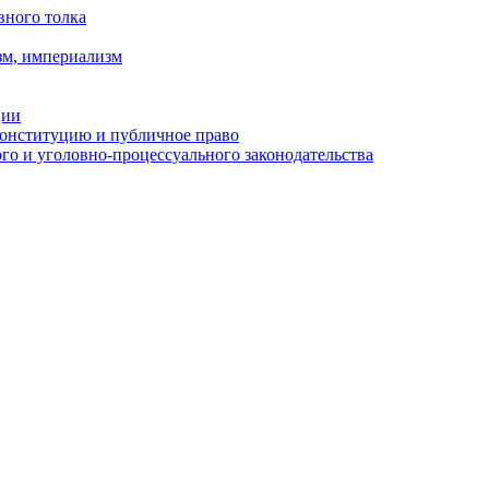
вного толка
зм, империализм
ции
Конституцию и публичное право
о и уголовно-процессуального законодательства