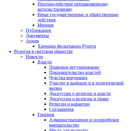
Противодействие неправомерному
антиэкстремизму
Иные государственные и общественные
действия
Мнения
Публикации
Документы
Архив
Хроники фильтрации Рунета
Религия в светском обществе
Новости
Власти
Правовое регулирование
Покровительство властей
Чувства верующих
Участие в выборах и в политической
жизни
Дискуссии о религии и власти
Дискуссии о религии и праве
Религии и карантин
Соглашения
Гонения
Административное и полицейское
вмешательство
Места для молитвы