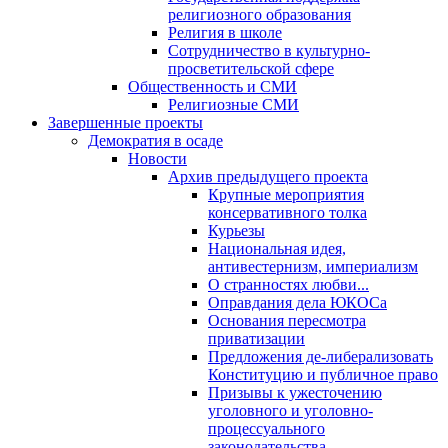
религиозного образования
Религия в школе
Сотрудничество в культурно-
просветительской сфере
Общественность и СМИ
Религиозные СМИ
Завершенные проекты
Демократия в осаде
Новости
Архив предыдущего проекта
Крупные мероприятия
консервативного толка
Курьезы
Национальная идея,
антивестернизм, империализм
О странностях любви...
Оправдания дела ЮКОСа
Основания пересмотра
приватизации
Предложения де-либерализовать
Конституцию и публичное право
Призывы к ужесточению
уголовного и уголовно-
процессуального
законодательства