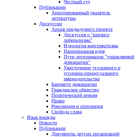
Честный суд
Публикации
Аннотированный указатель
литературы
Дискуссии
Архив предыдущего проекта
Дискуссия о "кризисе
либерализма"
Идеология консерватизма
Национальная идея
Пути легитимации "управляемой
демократии"
Ужесточение уголовного и
уголовно-процесуального
законодательства
Барометр демократии
Гражданское общество
Политический режим
Право
Революция и оппозиция
Свобода слова
Язык вражды
Новости
Публикации
Документы других организаций