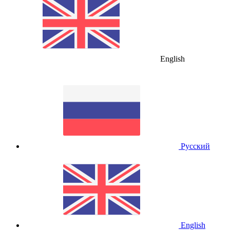
English
Русский
English