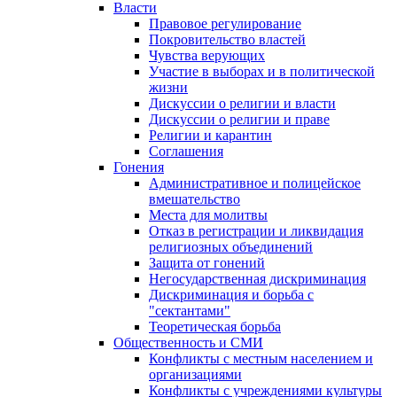
Власти
Правовое регулирование
Покровительство властей
Чувства верующих
Участие в выборах и в политической
жизни
Дискуссии о религии и власти
Дискуссии о религии и праве
Религии и карантин
Соглашения
Гонения
Административное и полицейское
вмешательство
Места для молитвы
Отказ в регистрации и ликвидация
религиозных объединений
Защита от гонений
Негосударственная дискриминация
Дискриминация и борьба с
"сектантами"
Теоретическая борьба
Общественность и СМИ
Конфликты с местным населением и
организациями
Конфликты с учреждениями культуры