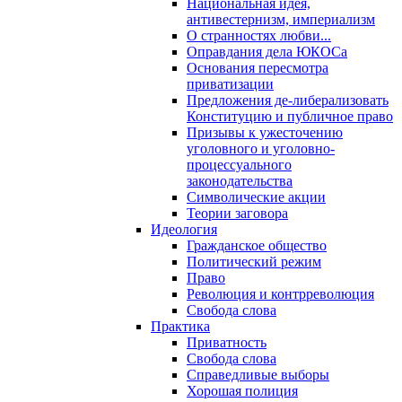
Национальная идея,
антивестернизм, империализм
О странностях любви...
Оправдания дела ЮКОСа
Основания пересмотра
приватизации
Предложения де-либерализовать
Конституцию и публичное право
Призывы к ужесточению
уголовного и уголовно-
процессуального
законодательства
Символические акции
Теории заговора
Идеология
Гражданское общество
Политический режим
Право
Революция и контрреволюция
Свобода слова
Практика
Приватность
Свобода слова
Справедливые выборы
Хорошая полиция