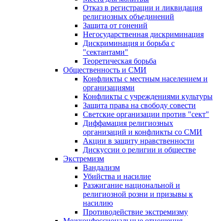
Отказ в регистрации и ликвидация
религиозных объединений
Защита от гонений
Негосударственная дискриминация
Дискриминация и борьба с
"сектантами"
Теоретическая борьба
Общественность и СМИ
Конфликты с местным населением и
организациями
Конфликты с учреждениями культуры
Защита права на свободу совести
Светские организации против "сект"
Диффамация религиозных
организаций и конфликты со СМИ
Акции в защиту нравственности
Дискуссии о религии и обществе
Экстремизм
Вандализм
Убийства и насилие
Разжигание национальной и
религиозной розни и призывы к
насилию
Противодействие экстремизму
Межконфессиональные отношения