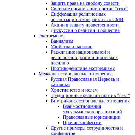
Защита права на свободу совести
Светские организации против "сект"
Диффамация религиозных
организаций и конфликты со СМИ
Акции в защиту нравственности
Дискуссии о религии и обществе
Экстремизм
Вандализм
Убийства и насилие
Разжигание национальной и
религиозной розни и призывы к
насилию
Противодействие экстремизму
Межконфессиональные отношения
Русская Православная Церковь и
католики
Христианство и ислам
Традиционные религии против "сект"
Внутриконфессиональные отношения
Взаимоотношения
мусульманских организаций
Православные юрисдикции
Прочие конфессии
Другие примеры сотрудничества и
конфликтов