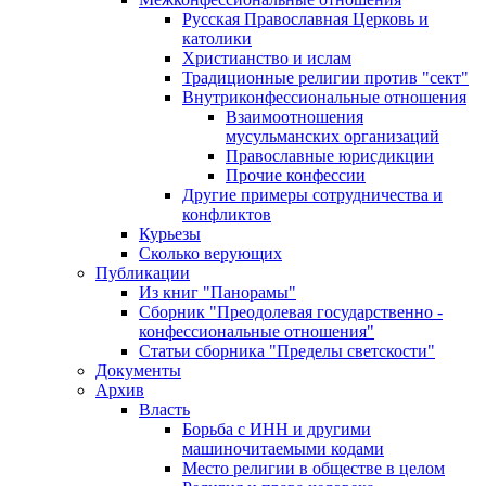
Русская Православная Церковь и
католики
Христианство и ислам
Традиционные религии против "сект"
Внутриконфессиональные отношения
Взаимоотношения
мусульманских организаций
Православные юрисдикции
Прочие конфессии
Другие примеры сотрудничества и
конфликтов
Курьезы
Сколько верующих
Публикации
Из книг "Панорамы"
Сборник "Преодолевая государственно -
конфессиональные отношения"
Статьи сборника "Пределы светскости"
Документы
Архив
Власть
Борьба с ИНН и другими
машиночитаемыми кодами
Место религии в обществе в целом