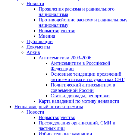
Новости
Проявления расизма и радикального
национализма
Противодействие расизму и радикальному
национализму
Нормотворчество
Мнения
Публикации
Документы
Архив
Антисемитизм 2003-2006
Антисемитизм в Российской
Федерации
Основные тенденции проявлений
антисемитизма в государствах СНГ
Политический антисемитизм в
современной России
Статьи, доклады, репортажи
Карта нападений по мотиву ненависти
Неправомерный антиэкстремизм
Новости
Нормотворчество
Преследования организаций, СМИ и
частных лиц
Избирательные кампании