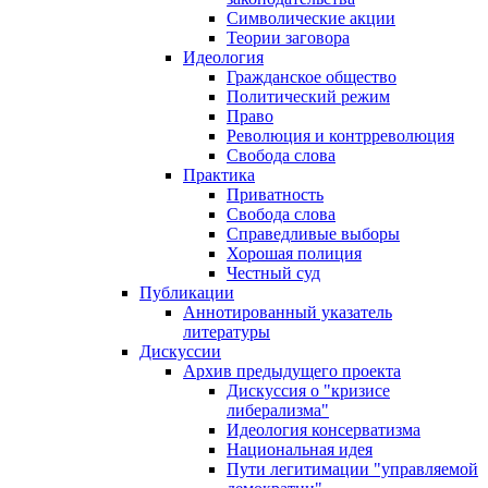
Символические акции
Теории заговора
Идеология
Гражданское общество
Политический режим
Право
Революция и контрреволюция
Свобода слова
Практика
Приватность
Свобода слова
Справедливые выборы
Хорошая полиция
Честный суд
Публикации
Аннотированный указатель
литературы
Дискуссии
Архив предыдущего проекта
Дискуссия о "кризисе
либерализма"
Идеология консерватизма
Национальная идея
Пути легитимации "управляемой