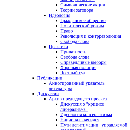
Символические акции
Теории заговора
Идеология
Гражданское общество
Политический режим
Право
Революция и контрреволюция
Свобода слова
Практика
Приватность
Свобода слова
Справедливые выборы
Хорошая полиция
Честный суд
Публикации
Аннотированный указатель
литературы
Дискуссии
Архив предыдущего проекта
Дискуссия о "кризисе
либерализма"
Идеология консерватизма
Национальная идея
Пути легитимации "управляемой