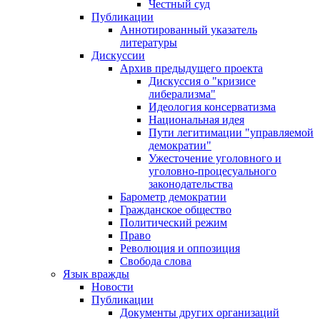
Честный суд
Публикации
Аннотированный указатель
литературы
Дискуссии
Архив предыдущего проекта
Дискуссия о "кризисе
либерализма"
Идеология консерватизма
Национальная идея
Пути легитимации "управляемой
демократии"
Ужесточение уголовного и
уголовно-процесуального
законодательства
Барометр демократии
Гражданское общество
Политический режим
Право
Революция и оппозиция
Свобода слова
Язык вражды
Новости
Публикации
Документы других организаций