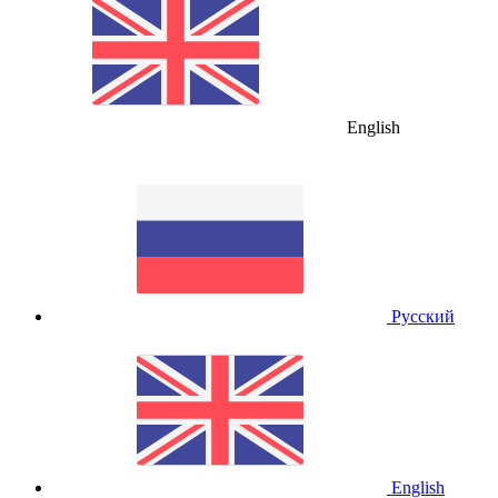
English
Русский
English