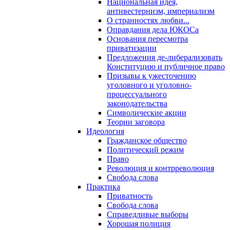
Национальная идея,
антивестернизм, империализм
О странностях любви...
Оправдания дела ЮКОСа
Основания пересмотра
приватизации
Предложения де-либерализовать
Конституцию и публичное право
Призывы к ужесточению
уголовного и уголовно-
процессуального
законодательства
Символические акции
Теории заговора
Идеология
Гражданское общество
Политический режим
Право
Революция и контрреволюция
Свобода слова
Практика
Приватность
Свобода слова
Справедливые выборы
Хорошая полиция