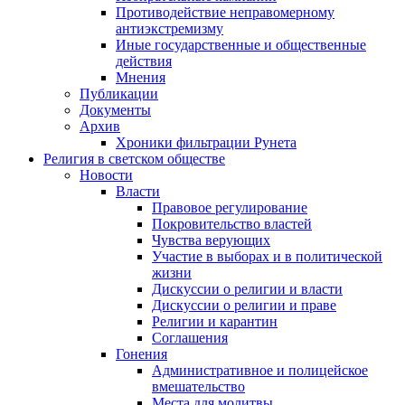
Противодействие неправомерному
антиэкстремизму
Иные государственные и общественные
действия
Мнения
Публикации
Документы
Архив
Хроники фильтрации Рунета
Религия в светском обществе
Новости
Власти
Правовое регулирование
Покровительство властей
Чувства верующих
Участие в выборах и в политической
жизни
Дискуссии о религии и власти
Дискуссии о религии и праве
Религии и карантин
Соглашения
Гонения
Административное и полицейское
вмешательство
Места для молитвы