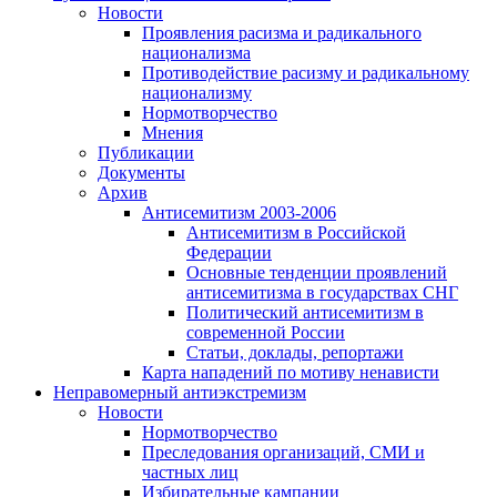
Новости
Проявления расизма и радикального
национализма
Противодействие расизму и радикальному
национализму
Нормотворчество
Мнения
Публикации
Документы
Архив
Антисемитизм 2003-2006
Антисемитизм в Российской
Федерации
Основные тенденции проявлений
антисемитизма в государствах СНГ
Политический антисемитизм в
современной России
Статьи, доклады, репортажи
Карта нападений по мотиву ненависти
Неправомерный антиэкстремизм
Новости
Нормотворчество
Преследования организаций, СМИ и
частных лиц
Избирательные кампании