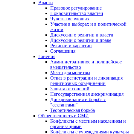
Власти
Правовое регулирование
Покровительство властей
Чувства верующих
Участие в выборах и в политической
жизни
Дискуссии о религии и власти
Дискуссии о религии и праве
Религии и карантин
Соглашения
Гонения
Административное и полицейское
вмешательство
Места для молитвы
Отказ в регистрации и ликвидация
религиозных объединений
Защита от гонений
Негосударственная дискриминация
Дискриминация и борьба с
"сектантами"
Теоретическая борьба
Общественность и СМИ
Конфликты с местным населением и
организациями
Конфликты с учреждениями культуры