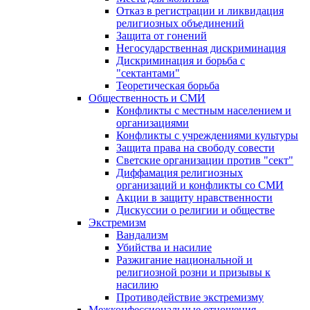
Отказ в регистрации и ликвидация
религиозных объединений
Защита от гонений
Негосударственная дискриминация
Дискриминация и борьба с
"сектантами"
Теоретическая борьба
Общественность и СМИ
Конфликты с местным населением и
организациями
Конфликты с учреждениями культуры
Защита права на свободу совести
Светские организации против "сект"
Диффамация религиозных
организаций и конфликты со СМИ
Акции в защиту нравственности
Дискуссии о религии и обществе
Экстремизм
Вандализм
Убийства и насилие
Разжигание национальной и
религиозной розни и призывы к
насилию
Противодействие экстремизму
Межконфессиональные отношения