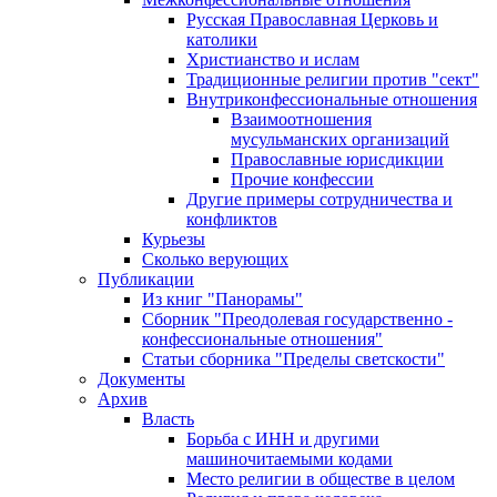
Русская Православная Церковь и
католики
Христианство и ислам
Традиционные религии против "сект"
Внутриконфессиональные отношения
Взаимоотношения
мусульманских организаций
Православные юрисдикции
Прочие конфессии
Другие примеры сотрудничества и
конфликтов
Курьезы
Сколько верующих
Публикации
Из книг "Панорамы"
Сборник "Преодолевая государственно -
конфессиональные отношения"
Статьи сборника "Пределы светскости"
Документы
Архив
Власть
Борьба с ИНН и другими
машиночитаемыми кодами
Место религии в обществе в целом