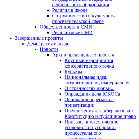
религиозного образования
Религия в школе
Сотрудничество в культурно-
просветительской сфере
Общественность и СМИ
Религиозные СМИ
Завершенные проекты
Демократия в осаде
Новости
Архив предыдущего проекта
Крупные мероприятия
консервативного толка
Курьезы
Национальная идея,
антивестернизм, империализм
О странностях любви...
Оправдания дела ЮКОСа
Основания пересмотра
приватизации
Предложения де-либерализовать
Конституцию и публичное право
Призывы к ужесточению
уголовного и уголовно-
процессуального
законодательства