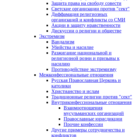
Защита права на свободу совести
Светские организации против "сект"
Диффамация религиозных
организаций и конфликты со СМИ
Акции в защиту нравственности
Дискуссии о религии и обществе
Экстремизм
Вандализм
Убийства и насилие
Разжигание национальной и
религиозной розни и призывы к
насилию
Противодействие экстремизму
Межконфессиональные отношения
Русская Православная Церковь и
католики
Христианство и ислам
Традиционные религии против "сект"
Внутриконфессиональные отношения
Взаимоотношения
мусульманских организаций
Православные юрисдикции
Прочие конфессии
Другие примеры сотрудничества и
конфликтов