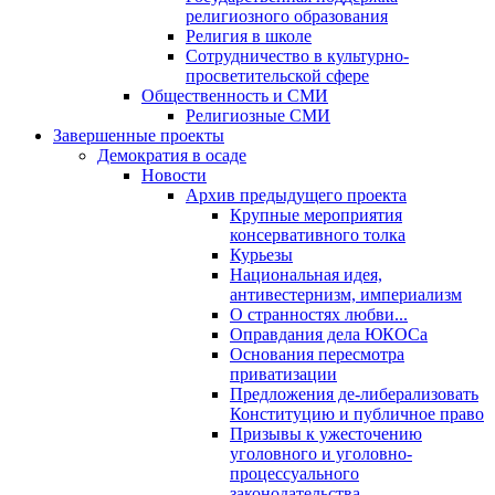
религиозного образования
Религия в школе
Сотрудничество в культурно-
просветительской сфере
Общественность и СМИ
Религиозные СМИ
Завершенные проекты
Демократия в осаде
Новости
Архив предыдущего проекта
Крупные мероприятия
консервативного толка
Курьезы
Национальная идея,
антивестернизм, империализм
О странностях любви...
Оправдания дела ЮКОСа
Основания пересмотра
приватизации
Предложения де-либерализовать
Конституцию и публичное право
Призывы к ужесточению
уголовного и уголовно-
процессуального
законодательства