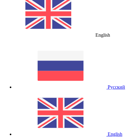
English
Русский
English