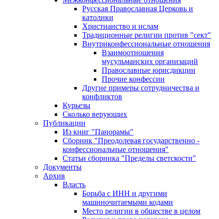
Русская Православная Церковь и
католики
Христианство и ислам
Традиционные религии против "сект"
Внутриконфессиональные отношения
Взаимоотношения
мусульманских организаций
Православные юрисдикции
Прочие конфессии
Другие примеры сотрудничества и
конфликтов
Курьезы
Сколько верующих
Публикации
Из книг "Панорамы"
Сборник "Преодолевая государственно -
конфессиональные отношения"
Статьи сборника "Пределы светскости"
Документы
Архив
Власть
Борьба с ИНН и другими
машиночитаемыми кодами
Место религии в обществе в целом