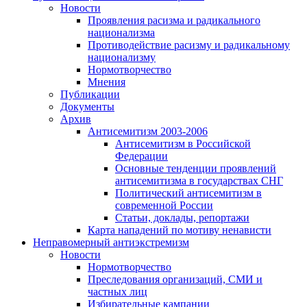
Новости
Проявления расизма и радикального
национализма
Противодействие расизму и радикальному
национализму
Нормотворчество
Мнения
Публикации
Документы
Архив
Антисемитизм 2003-2006
Антисемитизм в Российской
Федерации
Основные тенденции проявлений
антисемитизма в государствах СНГ
Политический антисемитизм в
современной России
Статьи, доклады, репортажи
Карта нападений по мотиву ненависти
Неправомерный антиэкстремизм
Новости
Нормотворчество
Преследования организаций, СМИ и
частных лиц
Избирательные кампании