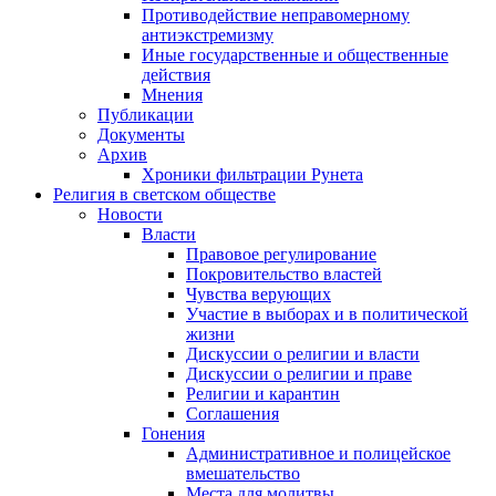
Противодействие неправомерному
антиэкстремизму
Иные государственные и общественные
действия
Мнения
Публикации
Документы
Архив
Хроники фильтрации Рунета
Религия в светском обществе
Новости
Власти
Правовое регулирование
Покровительство властей
Чувства верующих
Участие в выборах и в политической
жизни
Дискуссии о религии и власти
Дискуссии о религии и праве
Религии и карантин
Соглашения
Гонения
Административное и полицейское
вмешательство
Места для молитвы