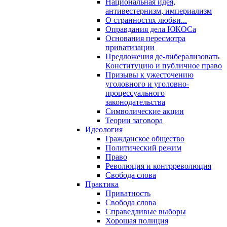
Национальная идея,
антивестернизм, империализм
О странностях любви...
Оправдания дела ЮКОСа
Основания пересмотра
приватизации
Предложения де-либерализовать
Конституцию и публичное право
Призывы к ужесточению
уголовного и уголовно-
процессуального
законодательства
Символические акции
Теории заговора
Идеология
Гражданское общество
Политический режим
Право
Революция и контрреволюция
Свобода слова
Практика
Приватность
Свобода слова
Справедливые выборы
Хорошая полиция