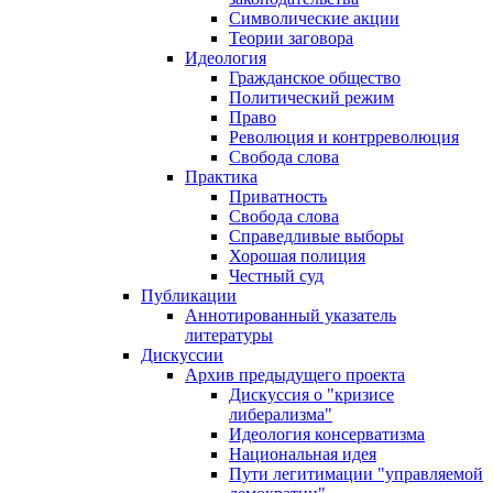
Символические акции
Теории заговора
Идеология
Гражданское общество
Политический режим
Право
Революция и контрреволюция
Свобода слова
Практика
Приватность
Свобода слова
Справедливые выборы
Хорошая полиция
Честный суд
Публикации
Аннотированный указатель
литературы
Дискуссии
Архив предыдущего проекта
Дискуссия о "кризисе
либерализма"
Идеология консерватизма
Национальная идея
Пути легитимации "управляемой