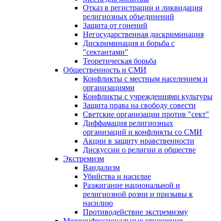
Отказ в регистрации и ликвидация
религиозных объединений
Защита от гонений
Негосударственная дискриминация
Дискриминация и борьба с
"сектантами"
Теоретическая борьба
Общественность и СМИ
Конфликты с местным населением и
организациями
Конфликты с учреждениями культуры
Защита права на свободу совести
Светские организации против "сект"
Диффамация религиозных
организаций и конфликты со СМИ
Акции в защиту нравственности
Дискуссии о религии и обществе
Экстремизм
Вандализм
Убийства и насилие
Разжигание национальной и
религиозной розни и призывы к
насилию
Противодействие экстремизму
Межконфессиональные отношения