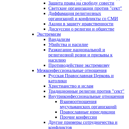
Защита права на свободу совести
Светские организации против "сект"
Диффамация религиозных
организаций и конфликты со СМИ
Акции в защиту нравственности
Дискуссии о религии и обществе
Экстремизм
Вандализм
Убийства и насилие
Разжигание национальной и
религиозной розни и призывы к
насилию
Противодействие экстремизму
Межконфессиональные отношения
Русская Православная Церковь и
католики
Христианство и ислам
Традиционные религии против "сект"
Внутриконфессиональные отношения
Взаимоотношения
мусульманских организаций
Православные юрисдикции
Прочие конфессии
Другие примеры сотрудничества и
конфликтов