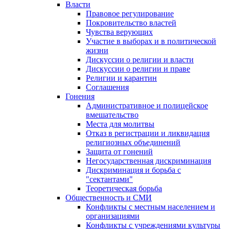
Власти
Правовое регулирование
Покровительство властей
Чувства верующих
Участие в выборах и в политической
жизни
Дискуссии о религии и власти
Дискуссии о религии и праве
Религии и карантин
Соглашения
Гонения
Административное и полицейское
вмешательство
Места для молитвы
Отказ в регистрации и ликвидация
религиозных объединений
Защита от гонений
Негосударственная дискриминация
Дискриминация и борьба с
"сектантами"
Теоретическая борьба
Общественность и СМИ
Конфликты с местным населением и
организациями
Конфликты с учреждениями культуры