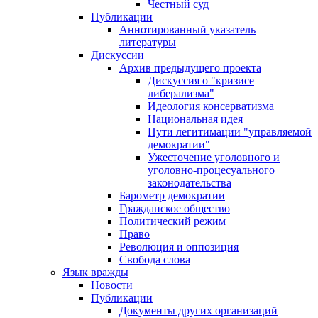
Честный суд
Публикации
Аннотированный указатель
литературы
Дискуссии
Архив предыдущего проекта
Дискуссия о "кризисе
либерализма"
Идеология консерватизма
Национальная идея
Пути легитимации "управляемой
демократии"
Ужесточение уголовного и
уголовно-процесуального
законодательства
Барометр демократии
Гражданское общество
Политический режим
Право
Революция и оппозиция
Свобода слова
Язык вражды
Новости
Публикации
Документы других организаций