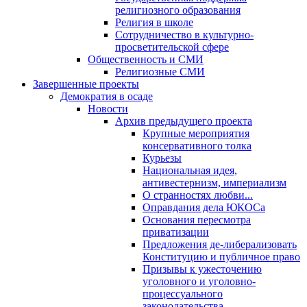
религиозного образования
Религия в школе
Сотрудничество в культурно-
просветительской сфере
Общественность и СМИ
Религиозные СМИ
Завершенные проекты
Демократия в осаде
Новости
Архив предыдущего проекта
Крупные мероприятия
консервативного толка
Курьезы
Национальная идея,
антивестернизм, империализм
О странностях любви...
Оправдания дела ЮКОСа
Основания пересмотра
приватизации
Предложения де-либерализовать
Конституцию и публичное право
Призывы к ужесточению
уголовного и уголовно-
процессуального
законодательства