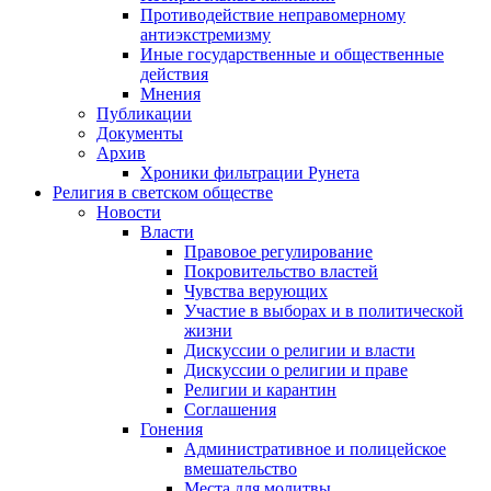
Противодействие неправомерному
антиэкстремизму
Иные государственные и общественные
действия
Мнения
Публикации
Документы
Архив
Хроники фильтрации Рунета
Религия в светском обществе
Новости
Власти
Правовое регулирование
Покровительство властей
Чувства верующих
Участие в выборах и в политической
жизни
Дискуссии о религии и власти
Дискуссии о религии и праве
Религии и карантин
Соглашения
Гонения
Административное и полицейское
вмешательство
Места для молитвы