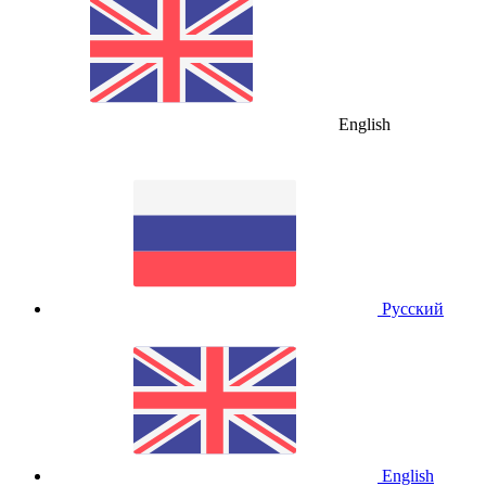
English
Русский
English