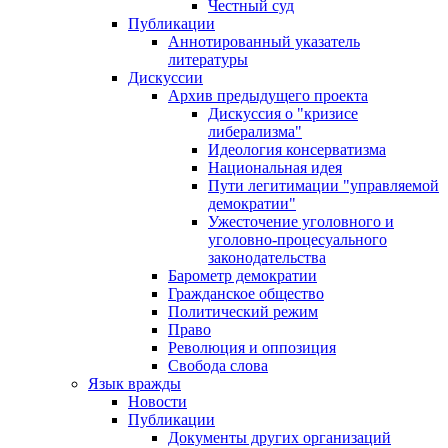
Честный суд
Публикации
Аннотированный указатель
литературы
Дискуссии
Архив предыдущего проекта
Дискуссия о "кризисе
либерализма"
Идеология консерватизма
Национальная идея
Пути легитимации "управляемой
демократии"
Ужесточение уголовного и
уголовно-процесуального
законодательства
Барометр демократии
Гражданское общество
Политический режим
Право
Революция и оппозиция
Свобода слова
Язык вражды
Новости
Публикации
Документы других организаций