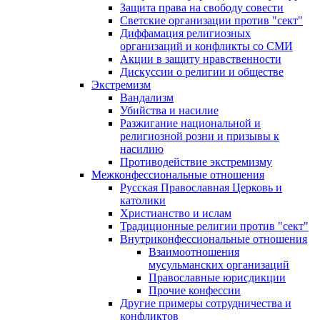
Защита права на свободу совести
Светские организации против "сект"
Диффамация религиозных
организаций и конфликты со СМИ
Акции в защиту нравственности
Дискуссии о религии и обществе
Экстремизм
Вандализм
Убийства и насилие
Разжигание национальной и
религиозной розни и призывы к
насилию
Противодействие экстремизму
Межконфессиональные отношения
Русская Православная Церковь и
католики
Христианство и ислам
Традиционные религии против "сект"
Внутриконфессиональные отношения
Взаимоотношения
мусульманских организаций
Православные юрисдикции
Прочие конфессии
Другие примеры сотрудничества и
конфликтов