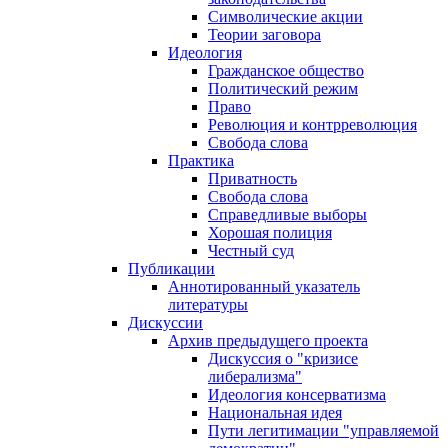
Символические акции
Теории заговора
Идеология
Гражданское общество
Политический режим
Право
Революция и контрреволюция
Свобода слова
Практика
Приватность
Свобода слова
Справедливые выборы
Хорошая полиция
Честный суд
Публикации
Аннотированный указатель
литературы
Дискуссии
Архив предыдущего проекта
Дискуссия о "кризисе
либерализма"
Идеология консерватизма
Национальная идея
Пути легитимации "управляемой