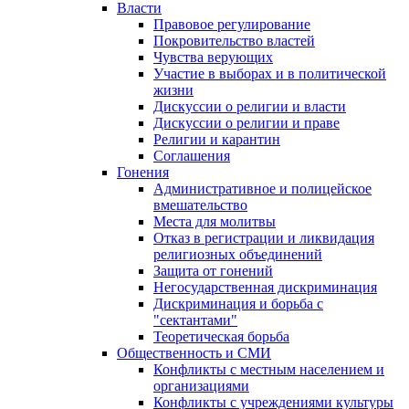
Власти
Правовое регулирование
Покровительство властей
Чувства верующих
Участие в выборах и в политической
жизни
Дискуссии о религии и власти
Дискуссии о религии и праве
Религии и карантин
Соглашения
Гонения
Административное и полицейское
вмешательство
Места для молитвы
Отказ в регистрации и ликвидация
религиозных объединений
Защита от гонений
Негосударственная дискриминация
Дискриминация и борьба с
"сектантами"
Теоретическая борьба
Общественность и СМИ
Конфликты с местным населением и
организациями
Конфликты с учреждениями культуры