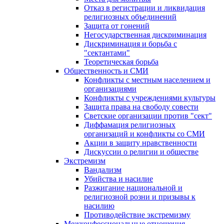
Отказ в регистрации и ликвидация
религиозных объединений
Защита от гонений
Негосударственная дискриминация
Дискриминация и борьба с
"сектантами"
Теоретическая борьба
Общественность и СМИ
Конфликты с местным населением и
организациями
Конфликты с учреждениями культуры
Защита права на свободу совести
Светские организации против "сект"
Диффамация религиозных
организаций и конфликты со СМИ
Акции в защиту нравственности
Дискуссии о религии и обществе
Экстремизм
Вандализм
Убийства и насилие
Разжигание национальной и
религиозной розни и призывы к
насилию
Противодействие экстремизму
Межконфессиональные отношения