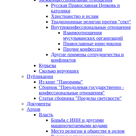
Русская Православная Церковь и
католики
Христианство и ислам
Традиционные религии против "сект"
Внутриконфессиональные отношения
Взаимоотношения
мусульманских организаций
Православные юрисдикции
Прочие конфессии
Другие примеры сотрудничества и
конфликтов
Курьезы
Сколько верующих
Публикации
Из книг "Панорамы"
Сборник "Преодолевая государственно -
конфессиональные отношения"
Статьи сборника "Пределы светскости"
Документы
Архив
Власть
Борьба с ИНН и другими
машиночитаемыми кодами
Место религии в обществе в целом