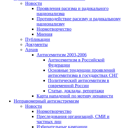
Новости
Проявления расизма и радикального
национализма
Противодействие расизму и радикальному
национализму
Нормотворчество
Мнения
Публикации
Документы
Архив
Антисемитизм 2003-2006
Антисемитизм в Российской
Федерации
Основные тенденции проявлений
антисемитизма в государствах СНГ
Политический антисемитизм в
современной России
Статьи, доклады, репортажи
Карта нападений по мотиву ненависти
Неправомерный антиэкстремизм
Новости
Нормотворчество
Преследования организаций, СМИ и
частных лиц
Избирательные кампании