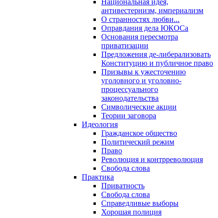
Национальная идея,
антивестернизм, империализм
О странностях любви...
Оправдания дела ЮКОСа
Основания пересмотра
приватизации
Предложения де-либерализовать
Конституцию и публичное право
Призывы к ужесточению
уголовного и уголовно-
процессуального
законодательства
Символические акции
Теории заговора
Идеология
Гражданское общество
Политический режим
Право
Революция и контрреволюция
Свобода слова
Практика
Приватность
Свобода слова
Справедливые выборы
Хорошая полиция