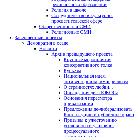
религиозного образования
Религия в школе
Сотрудничество в культурно-
просветительской сфере
Общественность и СМИ
Религиозные СМИ
Завершенные проекты
Демократия в осаде
Новости
Архив предыдущего проекта
Крупные мероприятия
консервативного толка
Курьезы
Национальная идея,
антивестернизм, империализм
О странностях любви...
Оправдания дела ЮКОСа
Основания пересмотра
приватизации
Предложения де-либерализовать
Конституцию и публичное право
Призывы к ужесточению
уголовного и уголовно-
процессуального
законодательства