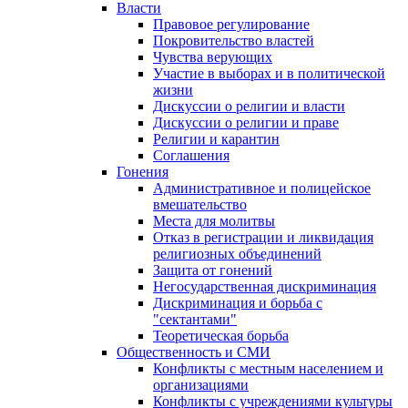
Власти
Правовое регулирование
Покровительство властей
Чувства верующих
Участие в выборах и в политической
жизни
Дискуссии о религии и власти
Дискуссии о религии и праве
Религии и карантин
Соглашения
Гонения
Административное и полицейское
вмешательство
Места для молитвы
Отказ в регистрации и ликвидация
религиозных объединений
Защита от гонений
Негосударственная дискриминация
Дискриминация и борьба с
"сектантами"
Теоретическая борьба
Общественность и СМИ
Конфликты с местным населением и
организациями
Конфликты с учреждениями культуры