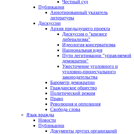
Честный суд
Публикации
Аннотированный указатель
литературы
Дискуссии
Архив предыдущего проекта
Дискуссия о "кризисе
либерализма"
Идеология консерватизма
Национальная идея
Пути легитимации "управляемой
демократии"
Ужесточение уголовного и
уголовно-процесуального
законодательства
Барометр демократии
Гражданское общество
Политический режим
Право
Революция и оппозиция
Свобода слова
Язык вражды
Новости
Публикации
Документы других организаций