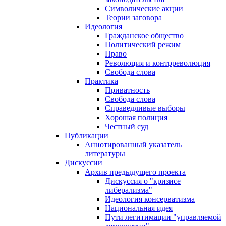
Символические акции
Теории заговора
Идеология
Гражданское общество
Политический режим
Право
Революция и контрреволюция
Свобода слова
Практика
Приватность
Свобода слова
Справедливые выборы
Хорошая полиция
Честный суд
Публикации
Аннотированный указатель
литературы
Дискуссии
Архив предыдущего проекта
Дискуссия о "кризисе
либерализма"
Идеология консерватизма
Национальная идея
Пути легитимации "управляемой