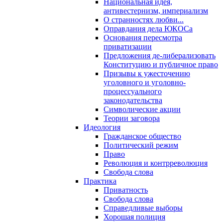
Национальная идея,
антивестернизм, империализм
О странностях любви...
Оправдания дела ЮКОСа
Основания пересмотра
приватизации
Предложения де-либерализовать
Конституцию и публичное право
Призывы к ужесточению
уголовного и уголовно-
процессуального
законодательства
Символические акции
Теории заговора
Идеология
Гражданское общество
Политический режим
Право
Революция и контрреволюция
Свобода слова
Практика
Приватность
Свобода слова
Справедливые выборы
Хорошая полиция