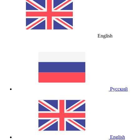
English
Русский
English