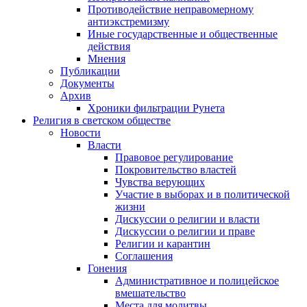
Противодействие неправомерному
антиэкстремизму
Иные государственные и общественные
действия
Мнения
Публикации
Документы
Архив
Хроники фильтрации Рунета
Религия в светском обществе
Новости
Власти
Правовое регулирование
Покровительство властей
Чувства верующих
Участие в выборах и в политической
жизни
Дискуссии о религии и власти
Дискуссии о религии и праве
Религии и карантин
Соглашения
Гонения
Административное и полицейское
вмешательство
Места для молитвы