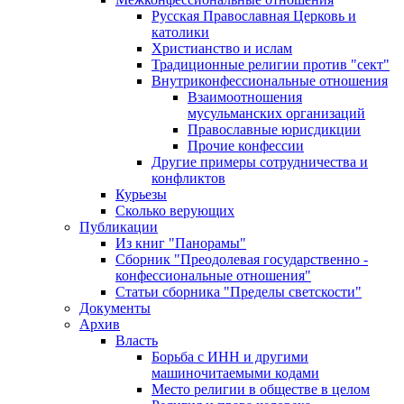
Русская Православная Церковь и
католики
Христианство и ислам
Традиционные религии против "сект"
Внутриконфессиональные отношения
Взаимоотношения
мусульманских организаций
Православные юрисдикции
Прочие конфессии
Другие примеры сотрудничества и
конфликтов
Курьезы
Сколько верующих
Публикации
Из книг "Панорамы"
Сборник "Преодолевая государственно -
конфессиональные отношения"
Статьи сборника "Пределы светскости"
Документы
Архив
Власть
Борьба с ИНН и другими
машиночитаемыми кодами
Место религии в обществе в целом