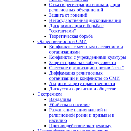
Отказ в регистрации и ликвидация
религиозных объединений
Защита от гонений
Негосударственная дискриминация
Дискриминация и борьба с
"сектантами"
Теоретическая борьба
Общественность и СМИ
Конфликты с местным населением и
организациями
Конфликты с учреждениями культуры
Защита права на свободу совести
Светские организации против "сект"
Диффамация религиозных
организаций и конфликты со СМИ
Акции в защиту нравственности
Дискуссии о религии и обществе
Экстремизм
Вандализм
Убийства и насилие
Разжигание национальной и
религиозной розни и призывы к
насилию
Противодействие экстремизму
Межконфессиональные отношения