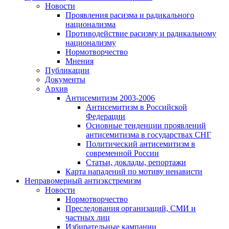
Новости
Проявления расизма и радикального
национализма
Противодействие расизму и радикальному
национализму
Нормотворчество
Мнения
Публикации
Документы
Архив
Антисемитизм 2003-2006
Антисемитизм в Российской
Федерации
Основные тенденции проявлений
антисемитизма в государствах СНГ
Политический антисемитизм в
современной России
Статьи, доклады, репортажи
Карта нападений по мотиву ненависти
Неправомерный антиэкстремизм
Новости
Нормотворчество
Преследования организаций, СМИ и
частных лиц
Избирательные кампании