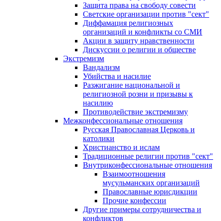
Защита права на свободу совести
Светские организации против "сект"
Диффамация религиозных
организаций и конфликты со СМИ
Акции в защиту нравственности
Дискуссии о религии и обществе
Экстремизм
Вандализм
Убийства и насилие
Разжигание национальной и
религиозной розни и призывы к
насилию
Противодействие экстремизму
Межконфессиональные отношения
Русская Православная Церковь и
католики
Христианство и ислам
Традиционные религии против "сект"
Внутриконфессиональные отношения
Взаимоотношения
мусульманских организаций
Православные юрисдикции
Прочие конфессии
Другие примеры сотрудничества и
конфликтов