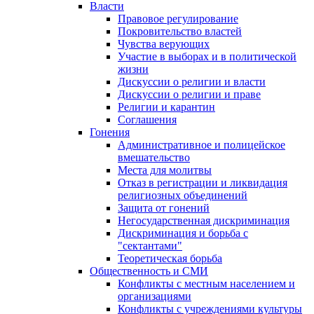
Власти
Правовое регулирование
Покровительство властей
Чувства верующих
Участие в выборах и в политической
жизни
Дискуссии о религии и власти
Дискуссии о религии и праве
Религии и карантин
Соглашения
Гонения
Административное и полицейское
вмешательство
Места для молитвы
Отказ в регистрации и ликвидация
религиозных объединений
Защита от гонений
Негосударственная дискриминация
Дискриминация и борьба с
"сектантами"
Теоретическая борьба
Общественность и СМИ
Конфликты с местным населением и
организациями
Конфликты с учреждениями культуры