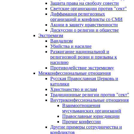
Защита права на свободу совести
Светские организации против "сект"
Диффамация религиозных
организаций и конфликты со СМИ
Акции в защиту нравственности
Дискуссии о религии и обществе
Экстремизм
Вандализм
Убийства и насилие
Разжигание национальной и
религиозной розни и призывы к
насилию
Противодействие экстремизму
Межконфессиональные отношения
Русская Православная Церковь и
католики
Христианство и ислам
Традиционные религии против "сект"
Внутриконфессиональные отношения
Взаимоотношения
мусульманских организаций
Православные юрисдикции
Прочие конфессии
Другие примеры сотрудничества и
конфликтов