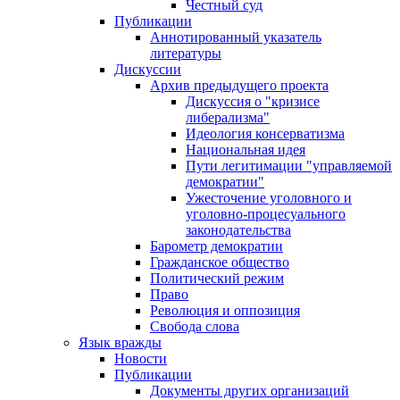
Честный суд
Публикации
Аннотированный указатель
литературы
Дискуссии
Архив предыдущего проекта
Дискуссия о "кризисе
либерализма"
Идеология консерватизма
Национальная идея
Пути легитимации "управляемой
демократии"
Ужесточение уголовного и
уголовно-процесуального
законодательства
Барометр демократии
Гражданское общество
Политический режим
Право
Революция и оппозиция
Свобода слова
Язык вражды
Новости
Публикации
Документы других организаций