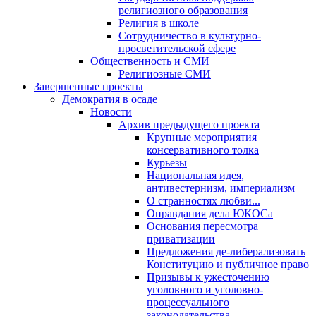
религиозного образования
Религия в школе
Сотрудничество в культурно-
просветительской сфере
Общественность и СМИ
Религиозные СМИ
Завершенные проекты
Демократия в осаде
Новости
Архив предыдущего проекта
Крупные мероприятия
консервативного толка
Курьезы
Национальная идея,
антивестернизм, империализм
О странностях любви...
Оправдания дела ЮКОСа
Основания пересмотра
приватизации
Предложения де-либерализовать
Конституцию и публичное право
Призывы к ужесточению
уголовного и уголовно-
процессуального
законодательства