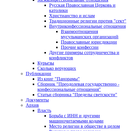
Русская Православная Церковь и
католики
Христианство и ислам
Традиционные религии против "сект"
Внутриконфессиональные отношения
Взаимоотношения
мусульманских организаций
Православные юрисдикции
Прочие конфессии
Другие примеры сотрудничества и
конфликтов
Курьезы
Сколько верующих
Публикации
Из книг "Панорамы"
Сборник "Преодолевая государственно -
конфессиональные отношения"
Статьи сборника "Пределы светскости"
Документы
Архив
Власть
Борьба с ИНН и другими
машиночитаемыми кодами
Место религии в обществе в целом