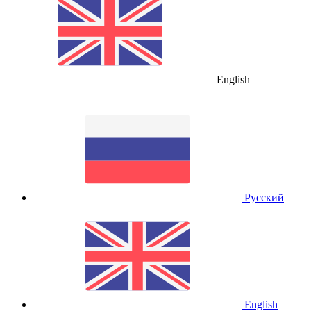
English
Русский
English