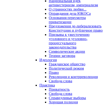
Национальная идея,
антивестернизм, империализм
О странностях любви...
Оправдания дела ЮКОСа
Основания пересмотра
приватизации
Предложения де-либерализовать
Конституцию и публичное право
Призывы к ужесточению
уголовного и уголовно-
процессуального
законодательства
Символические акции
Теории заговора
Идеология
Гражданское общество
Политический режим
Право
Революция и контрреволюция
Свобода слова
Практика
Приватность
Свобода слова
Справедливые выборы
Хорошая полиция