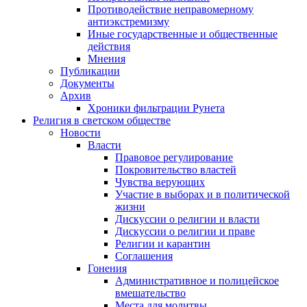
Противодействие неправомерному
антиэкстремизму
Иные государственные и общественные
действия
Мнения
Публикации
Документы
Архив
Хроники фильтрации Рунета
Религия в светском обществе
Новости
Власти
Правовое регулирование
Покровительство властей
Чувства верующих
Участие в выборах и в политической
жизни
Дискуссии о религии и власти
Дискуссии о религии и праве
Религии и карантин
Соглашения
Гонения
Административное и полицейское
вмешательство
Места для молитвы