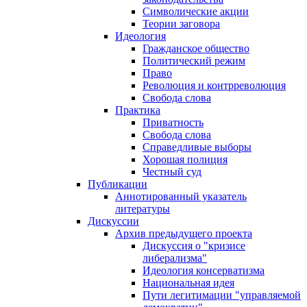
Символические акции
Теории заговора
Идеология
Гражданское общество
Политический режим
Право
Революция и контрреволюция
Свобода слова
Практика
Приватность
Свобода слова
Справедливые выборы
Хорошая полиция
Честный суд
Публикации
Аннотированный указатель
литературы
Дискуссии
Архив предыдущего проекта
Дискуссия о "кризисе
либерализма"
Идеология консерватизма
Национальная идея
Пути легитимации "управляемой