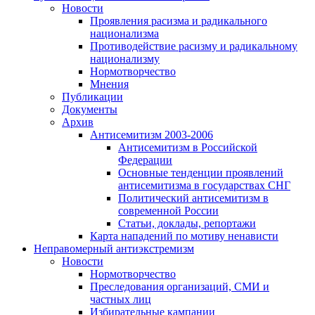
Новости
Проявления расизма и радикального
национализма
Противодействие расизму и радикальному
национализму
Нормотворчество
Мнения
Публикации
Документы
Архив
Антисемитизм 2003-2006
Антисемитизм в Российской
Федерации
Основные тенденции проявлений
антисемитизма в государствах СНГ
Политический антисемитизм в
современной России
Статьи, доклады, репортажи
Карта нападений по мотиву ненависти
Неправомерный антиэкстремизм
Новости
Нормотворчество
Преследования организаций, СМИ и
частных лиц
Избирательные кампании