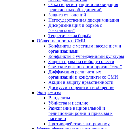
Отказ в регистрации и ликвидация
религиозных объединений
Защита от гонений
Негосударственная дискриминация
Дискриминация и борьба с
"сектантами"
Теоретическая борьба
Общественность и СМИ
Конфликты с местным населением и
организациями
Конфликты с учреждениями культуры
Защита права на свободу совести
Светские организации против "сект"
Диффамация религиозных
организаций и конфликты со СМИ
Акции в защиту нравственности
Дискуссии о религии и обществе
Экстремизм
Вандализм
Убийства и насилие
Разжигание национальной и
религиозной розни и призывы к
насилию
Противодействие экстремизму
Межконфессиональные отношения