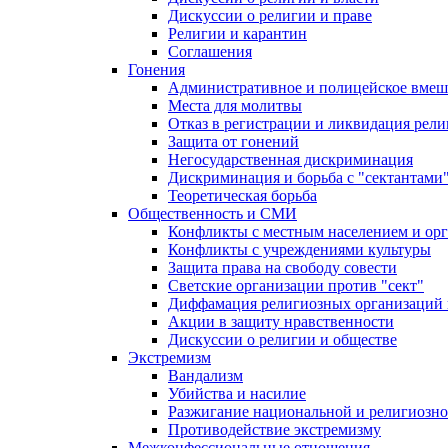
Дискуссии о религии и праве
Религии и карантин
Соглашения
Гонения
Административное и полицейское вмеш
Места для молитвы
Отказ в регистрации и ликвидация рел
Защита от гонений
Негосударственная дискриминация
Дискриминация и борьба с "сектантами
Теоретическая борьба
Общественность и СМИ
Конфликты с местным населением и ор
Конфликты с учреждениями культуры
Защита права на свободу совести
Светские организации против "сект"
Диффамация религиозных организаций
Акции в защиту нравственности
Дискуссии о религии и обществе
Экстремизм
Вандализм
Убийства и насилие
Разжигание национальной и религиозно
Противодействие экстремизму
Межконфессиональные отношения