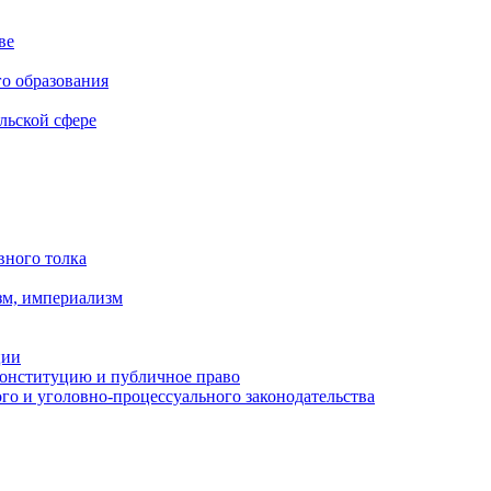
ве
го образования
льской сфере
вного толка
зм, империализм
ции
Конституцию и публичное право
о и уголовно-процессуального законодательства