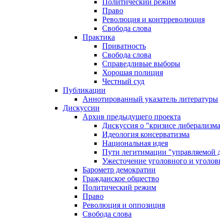
Политический режим
Право
Революция и контрреволюция
Свобода слова
Практика
Приватность
Свобода слова
Справедливые выборы
Хорошая полиция
Честный суд
Публикации
Аннотированный указатель литературы
Дискуссии
Архив предыдущего проекта
Дискуссия о "кризисе либерализм
Идеология консерватизма
Национальная идея
Пути легитимации "управляемой 
Ужесточение уголовного и уголов
Барометр демократии
Гражданское общество
Политический режим
Право
Революция и оппозиция
Свобода слова