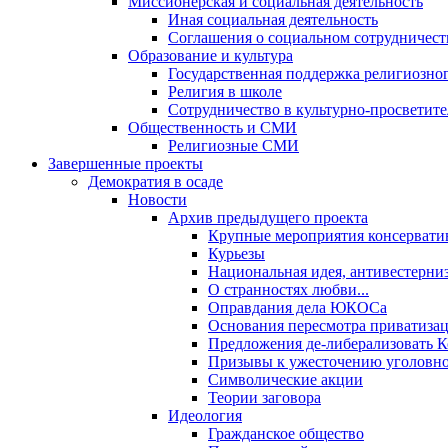
Миссионерская и социальная деятельность
Иная социальная деятельность
Соглашения о социальном сотрудничест
Образование и культура
Государственная поддержка религиозно
Религия в школе
Сотрудничество в культурно-просветите
Общественность и СМИ
Религиозные СМИ
Завершенные проекты
Демократия в осаде
Новости
Архив предыдущего проекта
Крупные мероприятия консервати
Курьезы
Национальная идея, антивестерни
О странностях любви...
Оправдания дела ЮКОСа
Основания пересмотра приватиза
Предложения де-либерализовать 
Призывы к ужесточению уголовног
Символические акции
Теории заговора
Идеология
Гражданское общество