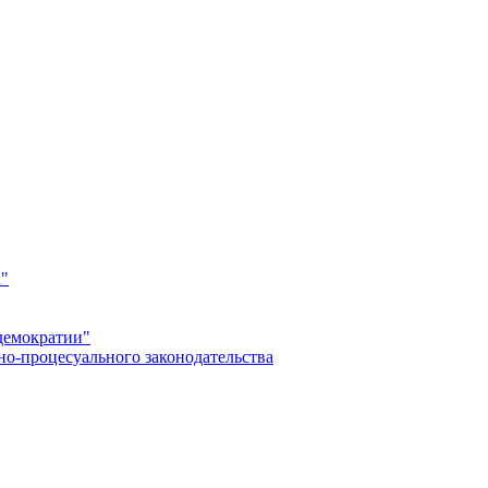
а"
демократии"
но-процесуального законодательства