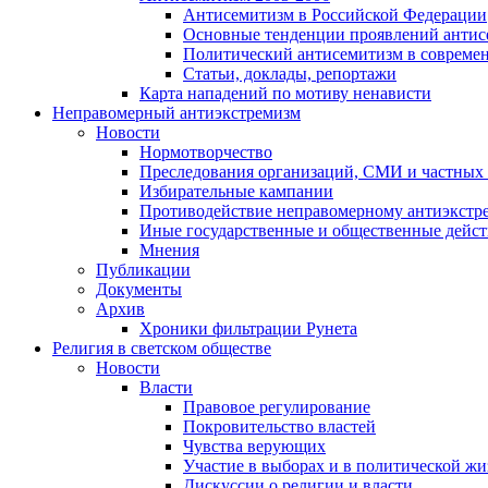
Антисемитизм в Российской Федерации
Основные тенденции проявлений антис
Политический антисемитизм в совреме
Статьи, доклады, репортажи
Карта нападений по мотиву ненависти
Неправомерный антиэкстремизм
Новости
Нормотворчество
Преследования организаций, СМИ и частных
Избирательные кампании
Противодействие неправомерному антиэкстр
Иные государственные и общественные дейст
Мнения
Публикации
Документы
Архив
Хроники фильтрации Рунета
Религия в светском обществе
Новости
Власти
Правовое регулирование
Покровительство властей
Чувства верующих
Участие в выборах и в политической ж
Дискуссии о религии и власти