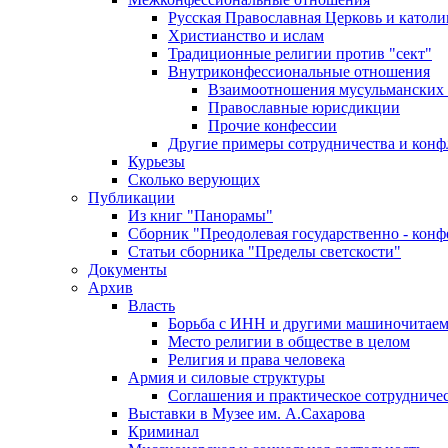
Русская Православная Церковь и католи
Христианство и ислам
Традиционные религии против "сект"
Внутриконфессиональные отношения
Взаимоотношения мусульманских 
Православные юрисдикции
Прочие конфессии
Другие примеры сотрудничества и конф
Курьезы
Сколько верующих
Публикации
Из книг "Панорамы"
Сборник "Преодолевая государственно - кон
Статьи сборника "Пределы светскости"
Документы
Архив
Власть
Борьба с ИНН и другими машиночитае
Место религии в обществе в целом
Религия и права человека
Армия и силовые структуры
Соглашения и практическое сотрудниче
Выставки в Музее им. А.Сахарова
Криминал