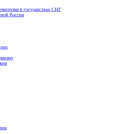
емитизма в государствах СНГ
нной России
 лиц
емизму
вия
изни