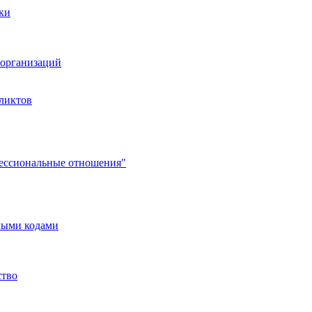
ки
организаций
ликтов
фессиональные отношения"
мыми кодами
ство