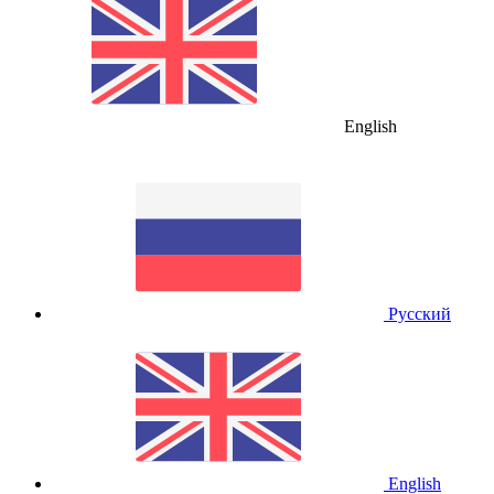
English
Русский
English