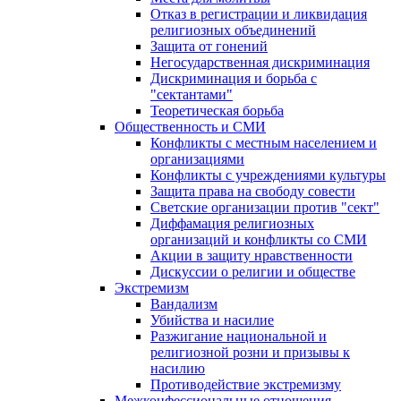
Отказ в регистрации и ликвидация
религиозных объединений
Защита от гонений
Негосударственная дискриминация
Дискриминация и борьба с
"сектантами"
Теоретическая борьба
Общественность и СМИ
Конфликты с местным населением и
организациями
Конфликты с учреждениями культуры
Защита права на свободу совести
Светские организации против "сект"
Диффамация религиозных
организаций и конфликты со СМИ
Акции в защиту нравственности
Дискуссии о религии и обществе
Экстремизм
Вандализм
Убийства и насилие
Разжигание национальной и
религиозной розни и призывы к
насилию
Противодействие экстремизму
Межконфессиональные отношения