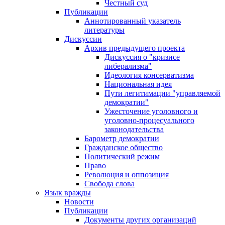
Честный суд
Публикации
Аннотированный указатель
литературы
Дискуссии
Архив предыдущего проекта
Дискуссия о "кризисе
либерализма"
Идеология консерватизма
Национальная идея
Пути легитимации "управляемой
демократии"
Ужесточение уголовного и
уголовно-процесуального
законодательства
Барометр демократии
Гражданское общество
Политический режим
Право
Революция и оппозиция
Свобода слова
Язык вражды
Новости
Публикации
Документы других организаций