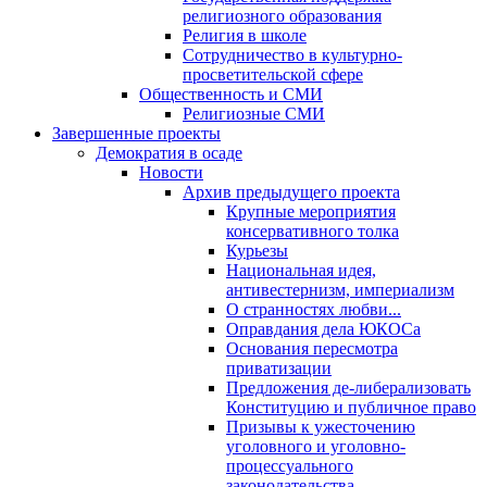
религиозного образования
Религия в школе
Сотрудничество в культурно-
просветительской сфере
Общественность и СМИ
Религиозные СМИ
Завершенные проекты
Демократия в осаде
Новости
Архив предыдущего проекта
Крупные мероприятия
консервативного толка
Курьезы
Национальная идея,
антивестернизм, империализм
О странностях любви...
Оправдания дела ЮКОСа
Основания пересмотра
приватизации
Предложения де-либерализовать
Конституцию и публичное право
Призывы к ужесточению
уголовного и уголовно-
процессуального
законодательства