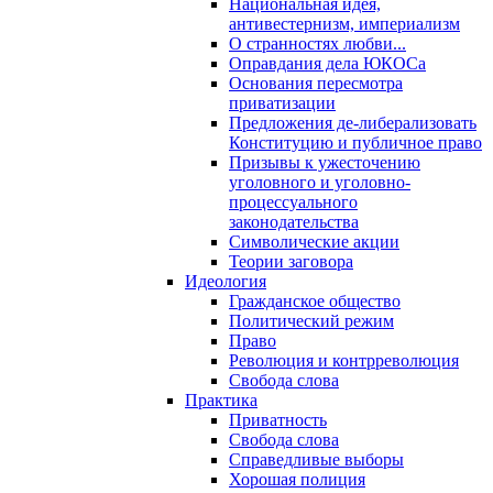
Национальная идея,
антивестернизм, империализм
О странностях любви...
Оправдания дела ЮКОСа
Основания пересмотра
приватизации
Предложения де-либерализовать
Конституцию и публичное право
Призывы к ужесточению
уголовного и уголовно-
процессуального
законодательства
Символические акции
Теории заговора
Идеология
Гражданское общество
Политический режим
Право
Революция и контрреволюция
Свобода слова
Практика
Приватность
Свобода слова
Справедливые выборы
Хорошая полиция