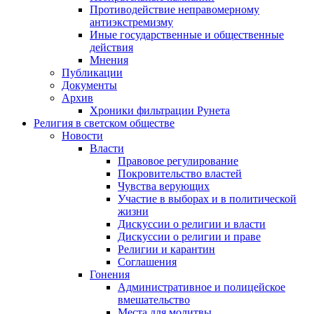
Противодействие неправомерному
антиэкстремизму
Иные государственные и общественные
действия
Мнения
Публикации
Документы
Архив
Хроники фильтрации Рунета
Религия в светском обществе
Новости
Власти
Правовое регулирование
Покровительство властей
Чувства верующих
Участие в выборах и в политической
жизни
Дискуссии о религии и власти
Дискуссии о религии и праве
Религии и карантин
Соглашения
Гонения
Административное и полицейское
вмешательство
Места для молитвы