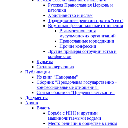
Русская Православная Церковь и
католики
Христианство и ислам
Традиционные религии против "сект"
Внутриконфессиональные отношения
Взаимоотношения
мусульманских организаций
Православные юрисдикции
Прочие конфессии
Другие примеры сотрудничества и
конфликтов
Курьезы
Сколько верующих
Публикации
Из книг "Панорамы"
Сборник "Преодолевая государственно -
конфессиональные отношения"
Статьи сборника "Пределы светскости"
Документы
Архив
Власть
Борьба с ИНН и другими
машиночитаемыми кодами
Место религии в обществе в целом