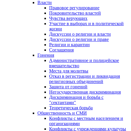
Власти
Правовое регулирование
Покровительство властей
Чувства верующих
Участие в выборах и в политической
жизни
Дискуссии о религии и власти
Дискуссии о религии и праве
Религии и карантин
Соглашения
Гонения
Административное и полицейское
вмешательство
Места для молитвы
Отказ в регистрации и ликвидация
религиозных объединений
Защита от гонений
Негосударственная дискриминация
Дискриминация и борьба с
"сектантами"
Теоретическая борьба
Общественность и СМИ
Конфликты с местным населением и
организациями
Конфликты с учреждениями культуры