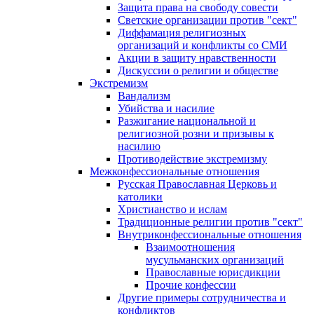
Защита права на свободу совести
Светские организации против "сект"
Диффамация религиозных
организаций и конфликты со СМИ
Акции в защиту нравственности
Дискуссии о религии и обществе
Экстремизм
Вандализм
Убийства и насилие
Разжигание национальной и
религиозной розни и призывы к
насилию
Противодействие экстремизму
Межконфессиональные отношения
Русская Православная Церковь и
католики
Христианство и ислам
Традиционные религии против "сект"
Внутриконфессиональные отношения
Взаимоотношения
мусульманских организаций
Православные юрисдикции
Прочие конфессии
Другие примеры сотрудничества и
конфликтов