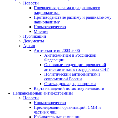
Новости
Проявления расизма и радикального
национализма
Противодействие расизму и радикальному
национализму
Нормотворчество
Мнения
Публикации
Документы
Архив
Антисемитизм 2003-2006
Антисемитизм в Российской
Федерации
Основные тенденции проявлений
антисемитизма в государствах СНГ
Политический антисемитизм в
современной России
Статьи, доклады, репортажи
Карта нападений по мотиву ненависти
Неправомерный антиэкстремизм
Новости
Нормотворчество
Преследования организаций, СМИ и
частных лиц
Избирательные кампании