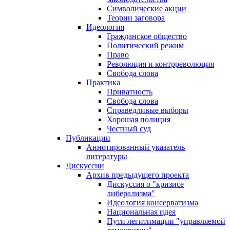
Символические акции
Теории заговора
Идеология
Гражданское общество
Политический режим
Право
Революция и контрреволюция
Свобода слова
Практика
Приватность
Свобода слова
Справедливые выборы
Хорошая полиция
Честный суд
Публикации
Аннотированный указатель
литературы
Дискуссии
Архив предыдущего проекта
Дискуссия о "кризисе
либерализма"
Идеология консерватизма
Национальная идея
Пути легитимации "управляемой